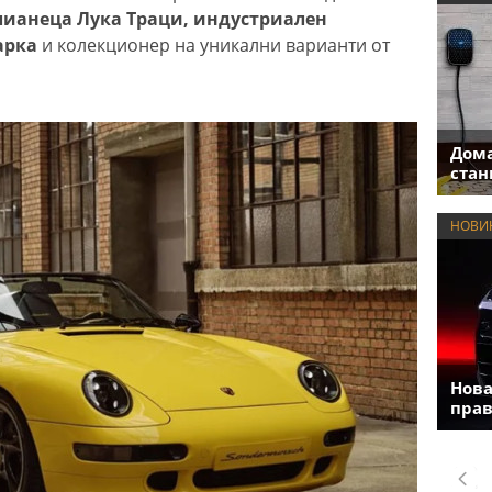
лианеца Лука Траци, индустриален
арка
и колекционер на уникални варианти от
Дома
стан
НОВИ
Нова
прав