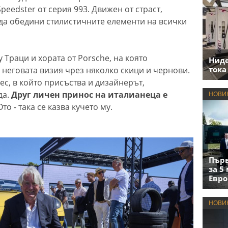
peedster от серия 993. Движен от страст,
да обедини стилистичните елементи на всички
Траци и хората от Porsche, на която
Нид
тока
 неговата визия чрез няколко скици и чернови.
с, в който присъства и дизайнерът,
да.
Друг личен принос на италианеца е
НОВИ
Ото - така се казва кучето му.
Първ
за 5
Евро
НОВИ