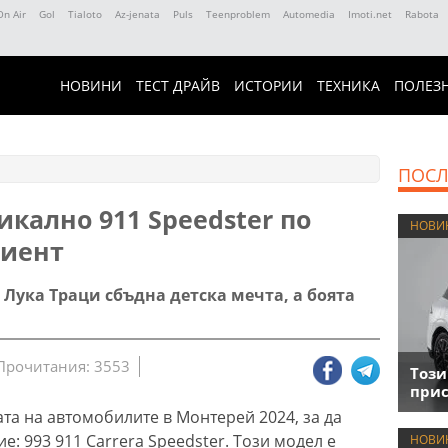
On Air
Gol
Tialoto
Az-jenata
Puls
Teenproblem
Automedia
Imoti.net
Rabota
НОВИНИ
ТЕСТ ДРАЙВ
ИСТОРИИ
ТЕХНИКА
ПОЛЕЗ
ПОСЛ
икално 911 Speedster по
НОВИ
лиент
Лука Траци сбъдна детска мечта, а боята
Прочитания: 3553
Този
прис
та на автомобилите в Монтерей 2024, за да
: 993 911 Carrera Speedster. Този модел е
НОВИ