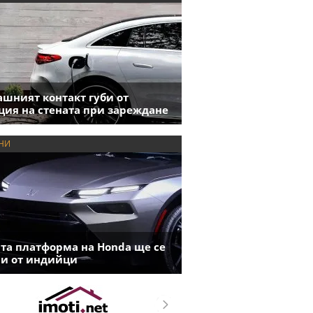
шният контакт губи от
ция на стената при зареждане
НИ
та платформа на Honda ще се
и от индийци