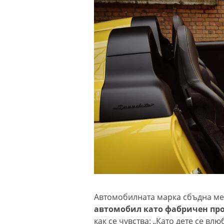
Автомобилната марка сбъдна ме
автомобил като фабричен про
как се чувства: „Като дете се вл