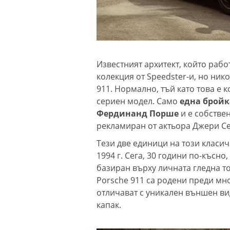
Известният архитект, който рабо
колекция от Speedster-и, но нико
911. Нормално, тъй като това е к
сериен модел. Само
е
дна бройк
Фердинанд Порше
и е собстве
рекламиран от актьора Джери Сей
Тези две единици на този класи
1994 г. Сега, 30 години по-късно
базиран върху личната гледна то
Porsche 911 са родени преди мно
отличават с уникален външен вид
капак.