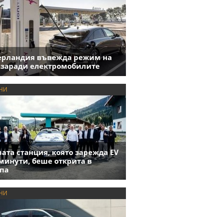
ерландия въвежда режим на
 заради електромобилите
НИ
ата станция, която зарежда EV
 минути, беше открита в
па
НИ