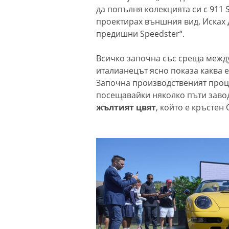
да попълня колекцията си с 911 S
проектирах външния вид. Исках 
предишни Speedster“.
Всичко започна със среща между 
италианецът ясно показа каква е
Започна производственият проце
посещавайки няколко пъти заво
жълтият цвят
, който е кръстен 