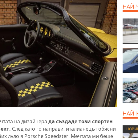
НАЙ-
НАЙ-
чтата на дизайнера
да създаде този спортен
ект.
След като го направи, италианецът обясни
НОВИ
юбих лудо в Porsche Speedster. Мечтата ми беше