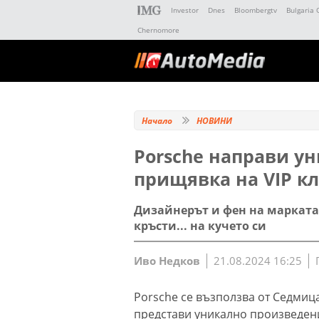
Investor
Dnes
Bloombergtv
Bulgaria 
Chernomore
Начало
НОВИНИ
Porsche направи ун
прищявка на VIP к
Дизайнерът и фен на марката 
кръсти... на кучето си
Иво Недков
21.08.2024 16:25
Porsche се възползва от Седмица
представи уникално произведение