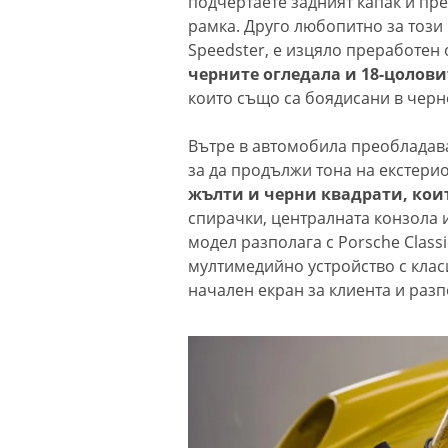
подчертаете задният капак и пре
рамка. Друго любопитно за този 
Speedster, е изцяло преработен
черните огледала и 18-цолов
които също са боядисани в черн
Вътре в автомобила преобладава
за да продължи тона на екстери
жълти и черни квадрати, кои
спирачки, централната конзола и
модел разполага с Porsche Clas
мултимедийно устройство с клас
начален екран за клиента и разпо