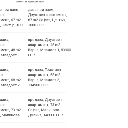
дава под наем,
Реал
Двустаен апартамент,
прев
67 m2 София, Център,
1080 EUR
продава, Двустаен
В Ле
апартамент, 48 m2
случ
Варна, Младост 1, 83900
EUR
продава, Тристаен
Огро
апартамент, 68 m2
спол
Варна, Младост 2,
134900 EUR
продава, Двустаен
Уулв
апартамент, 73 m2
Левс
София, Малинова
Свет
Долина, 146000 EUR