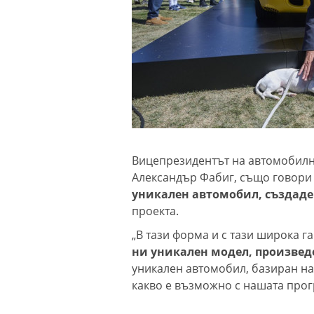
Вицепрезидентът на автомобилн
Александър Фабиг, също говори 
уникален автомобил, създаден
проекта.
„В тази форма и с тази широка 
ни уникален модел, произведе
уникален автомобил, базиран на 
какво е възможно с нашата прог