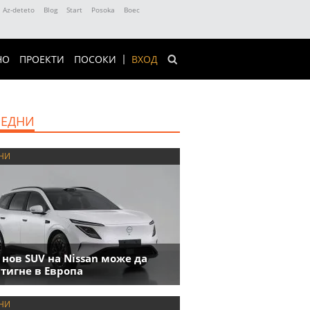
Az-deteto
Blog
Start
Posoka
Boec
НО
ПРОЕКТИ
ПОСОКИ
ВХОД
ЕДНИ
НИ
 нов SUV на Nissan може да
тигне в Европа
НИ