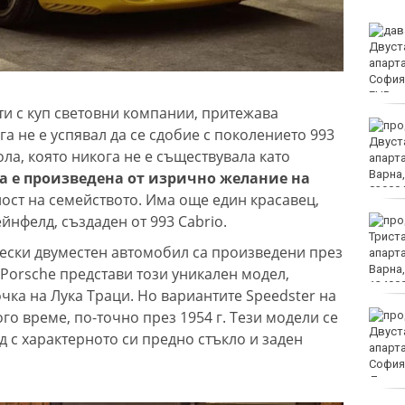
Украйна: Не сме
насочвали умишлено
дрон към България
ти с куп световни компании, притежава
Седмичен хороскоп 10
га не е успявал да се сдобие с поколението 993
август - 16 август 2026
ола, която никога не е съществувала като
а е произведена от изрично желание на
ност на семейството. Има още един красавец,
нфелд, създаден от 993 Cabrio.
Полицията във Варна
излезе с призив и
чески двуместен автомобил са произведени през
съвети към
плажуващите
, Porsche представи този уникален модел,
чка на Лука Траци. Но вариантите Speedster на
го време, по-точно през 1954 г. Тези модели се
Черно море представи
дублиращия си отбор за
 с характерното си предно стъкло и заден
есента