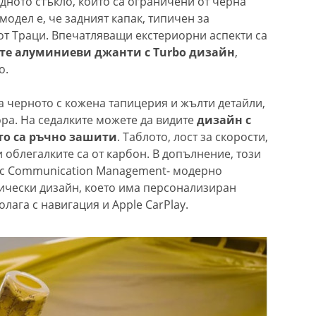
дното стъкло, които са ограничени от черна
модел е, че задният капак, типичен за
 от Траци. Впечатляващи екстериорни аспекти са
ите алуминиеви джанти с Turbo дизайн
,
о.
 черното с кожена тапицерия и жълти детайли,
ора. На седалките можете да видите
дизайн с
то са ръчно зашити
. Таблото, лост за скорости,
 облегалките са от карбон. В допълнение, този
sic Communication Management- модерно
ически дизайн, което има персонализиран
лага с навигация и Apple CarPlay.