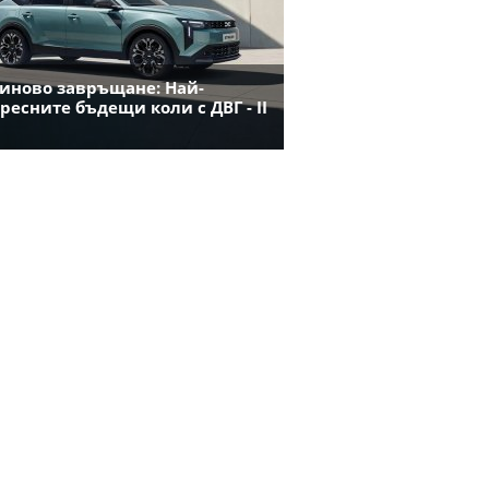
иново завръщане: Най-
ресните бъдещи коли с ДВГ - II