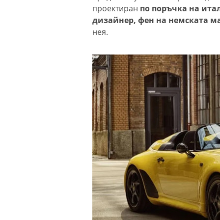
проектиран
по поръчка на ита
дизайнер, фен на немската м
нея.