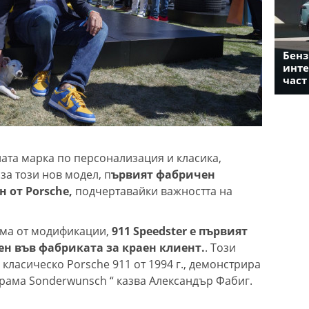
Бенз
инте
част
ата марка по персонализация и класика,
за този нов модел, п
ървият фабричен
 от Porsche,
подчертавайки важността на
гама от модификации,
911 Speedster е първият
н във фабриката за краен клиент.
. Този
класическо Porsche 911 от 1994 г., демонстрира
рама Sonderwunsch “ казва Александър Фабиг.