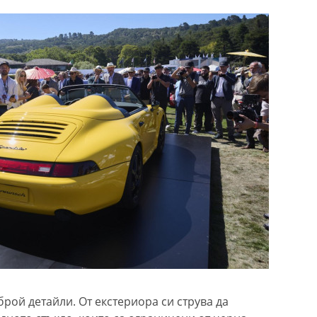
рой детайли. От екстериора си струва да