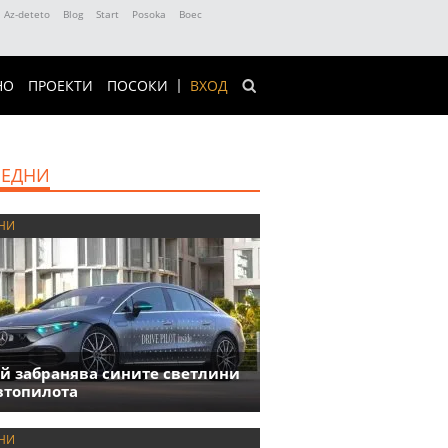
Az-deteto
Blog
Start
Posoka
Boec
НО
ПРОЕКТИ
ПОСОКИ
ВХОД
ЕДНИ
НИ
й забранява сините светлини
втопилота
НИ