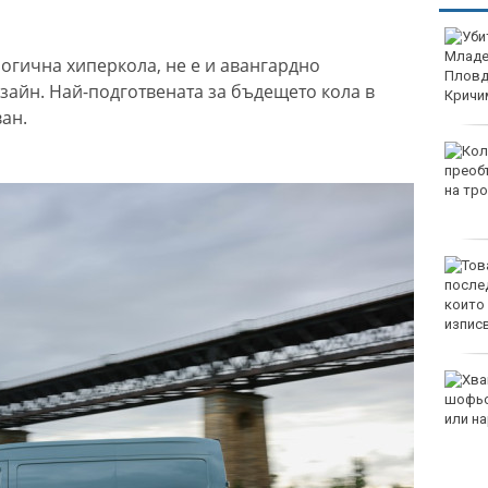
Убитият мъж на
Младежкия хълм в
логична хиперкола, не е и авангардно
Пловдив е от Кричим
айн. Най-подготвената за бъдещето кола в
ан.
Кола се преобърна по
таван на тротоар
Това са последните дни,
в които цените ще се
изписват в лева и в
евро по закон
Хванаха за ден 29
шофьори с алкохол или
наркотици
EUR