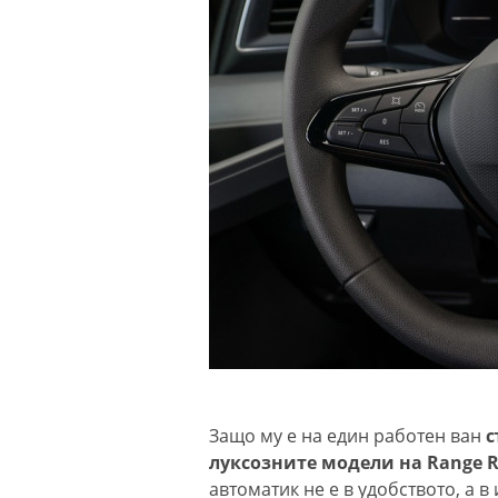
Защо му е на един работен ван
с
луксозните модели на Range R
автоматик не е в удобството, а в