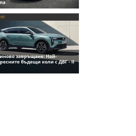
па
НИ
иново завръщане: Най-
ресните бъдещи коли с ДВГ - II