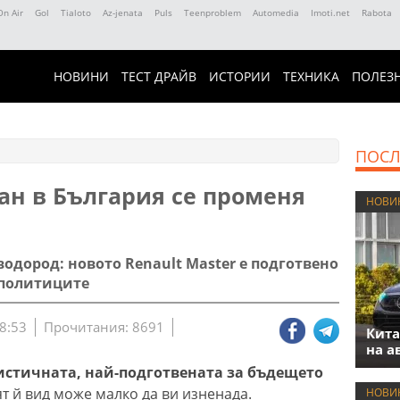
On Air
Gol
Tialoto
Az-jenata
Puls
Teenproblem
Automedia
Imoti.net
Rabota
НОВИНИ
ТЕСТ ДРАЙВ
ИСТОРИИ
ТЕХНИКА
ПОЛЕЗ
ПОСЛ
ан в България се променя
НОВИ
водород: новото Renault Master е подготвено
 политиците
8:53
Прочитания: 8691
Кита
на а
истичната, най-подготвената за бъдещето
т й вид може малко да ви изненада.
НОВИ