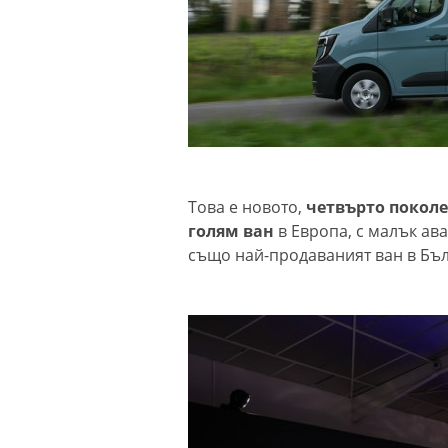
Това е новото,
четвърто поколе
голям ван
в Европа, с малък ава
също най-продаваният ван в Бълг