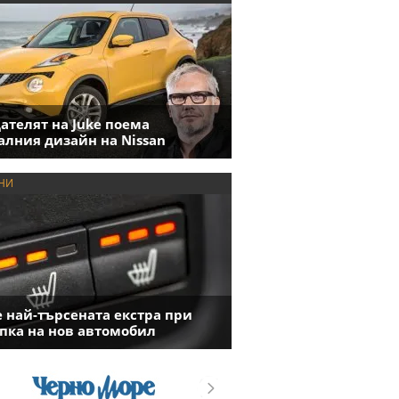
ателят на Juke поема
алния дизайн на Nissan
НИ
е най-търсената екстра при
пка на нов автомобил