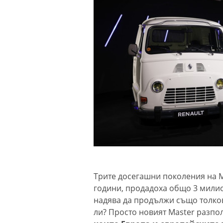
Трите досегашни поколения на Ma
години, продадоха общо 3 милио
надява да продължи също толков
ли? Просто новият Master разпо