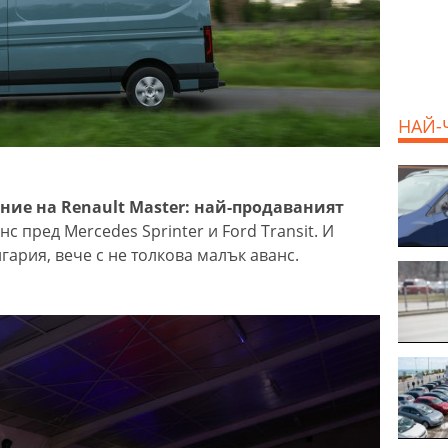
НАЙ-
ние на Renault Master: най-продаваният
нс пред Mercedes Sprinter и Ford Transit. И
ария, вече с не толкова малък аванс.