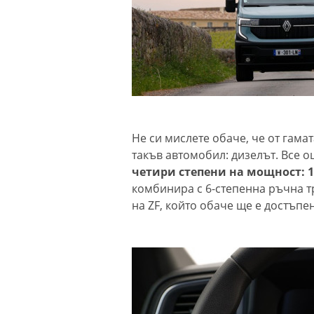
Не си мислете обаче, че от гама
такъв автомобил: дизелът. Все 
четири степени на мощност: 105
комбинира с 6-степенна ръчна т
на ZF, който обаче ще е достъпе