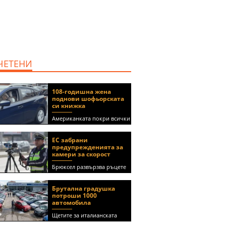
продава, Двустаен
апартамент, 59 m2
Бургас област,
гр.Несебър, 98000 EUR
ЧЕТЕНИ
108-годишна жена
поднови шофьорската
си книжка
Американката покри всички
медицински изисквания, за
да получи документа
ЕС забрани
(ВИДЕО)
предупрежденията за
камери за скорост
Брюксел развързва ръцете
на правителствата за
спиране на функции в
Брутална градушка
приложения като Waze и
потроши 1000
Google Maps
автомобила
Щетите за италианската
автокъща се оценяват на 5