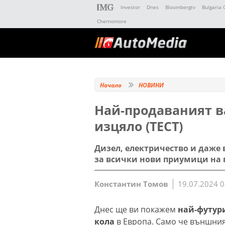
Investor
Dnes
Bloombergtv
Bulgaria 
Chernomore
Начало
НОВИНИ
Най-продаваният в
изцяло (ТЕСТ)
Дизел, електричество и даже 
за всички нови приумици на
Константин Томов
19.07.2024 0
Днес ще ви покажeм
най-футур
кола
в Европа. Само че външния