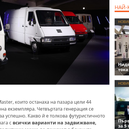
НАЙ-
НОВИ
Нид
тока
НОВИ
ster, които останаха на пазара цели 44
на екземпляра. Четвъртата генерация се
а успешно. Какво й е толкова футуристичното
Първ
лага с
всички варианти на задвижване,
за 5