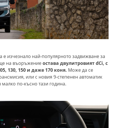
та е изчезнало най-популярното задвижване за
още на въоръжение
остава двулитровият dCi, с
, 130, 150 и даже 170 коня.
Може да се
рансмисия, или с новия 9-степенен автоматик
н малко по-късно тази година.