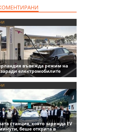
милиона евро
КОМЕНТИРАНИ
НИ
ерландия въвежда режим на
 заради електромобилите
НИ
ата станция, която зарежда EV
 минути, беше открита в