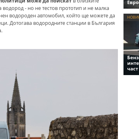
 политици може да поискат
в близките
Евро
 водород - но не тестов прототип и не малка
нен водороден автомобил, който ще можете да
НОВИ
ци. Дотогава водородните станции в България
.
Бенз
инте
част