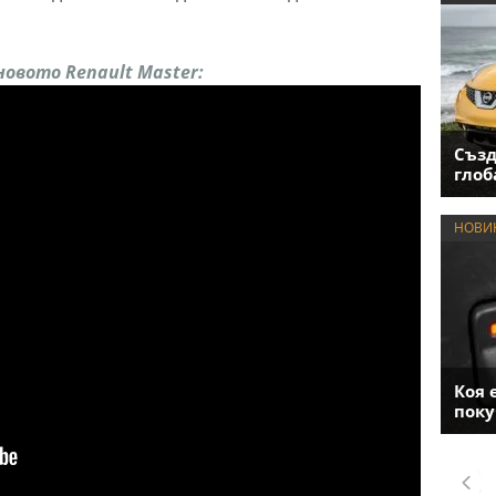
овото Renault Master:
Създ
глоб
НОВИ
Коя 
поку