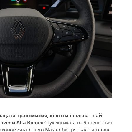
ъщата трансмисия, която използват най-
over и Alfa Romeo
? Тук логиката на 9-степенния
 икономията. С него Master би трябвало да стане