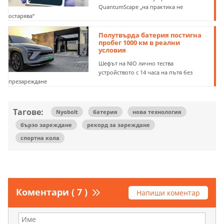
QuantumScape „на практика не
остарява“
Полутвърда батерия постигна
пробег 1000 км в реални
условия
Шефът на NIO лично тества
устройството с 14 часа на пътя без
презареждане
Тагове:
Nyobolt
батерия
нова технология
бързо зареждане
рекорд за зареждане
спортна кола
Коментари ( 7 )
Напиши коментар