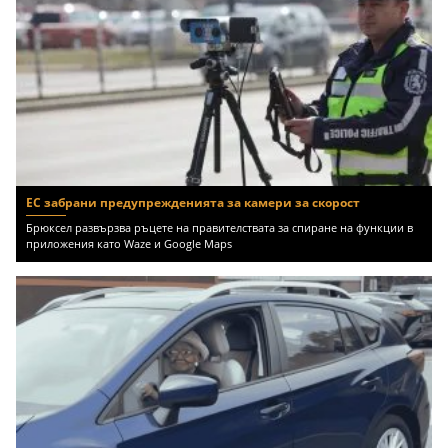
ЕС забрани предупрежденията за камери за скорост
Брюксел развързва ръцете на правителствата за спиране на функции в
приложения като Waze и Google Maps