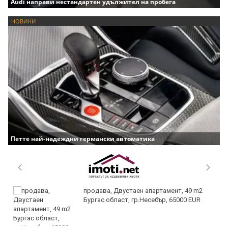
Audi направи нестандартен удължител на пробега
НОВИНИ
Петте най-надеждни германски автоматика
продава, Двустаен апартамент, 49 m2
Бургас област, гр.Несебър, 65000 EUR