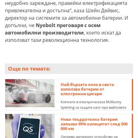
неудобно зареждане, правейки електрификацията
привлекателна и достъпна“, каза Шейн Дейвис,
директор на системите за автомобилни батерии. И
допълни, че
Nyobolt преговаря с осем
автомобилни производители
, които искат да
използват тази революционна технология.
Още по темата:
Най-бързата кола в света
използва батерии от
електронни цигари
Клетките в електрическата McMurtry
Spéirling са същите като при вайповете
Нова твърдотелна батерия
запазва 95% капацитет след 500
000 км
Литиево-металнато устройство на