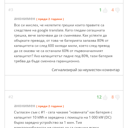
#3
1
4
анонимен
( преди 2 години )
Все си мислех, че нелепите грешки които правите са
следствие на google translate. Като гледам сегашната
грешка, вече започвам да се съмнявам. Как успяхте да
объркате превода, от това че батерията запазва 80% от
капацитета си след 600 хиляди мили, което след превод
да се оказва че са останали 60% от първоначалният
капацитет? Ако капацитетът падне под 80%, тази батерия
трябва да бъде сменена гаранционно.
Сигнализирай за неуместен коментар
#2
12
8
анонимен
( преди 2 години )
Съгласен съм с #1 - сега чакаме "новината" как батерия с
капацитет 10 kWh е заредена с помощта на 1 000 kW (DC)
бързо зарядно устройство за 1 мин. Тия
електромобилисти не спират да са смешни всеки