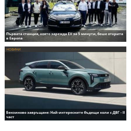
Първата станция, която зарежда EV за 5 минути, беше открита
в Европа
НОВИНИ
Бензиново завръщане: Най-интересните бъдещи коли с ДВГ - II
част