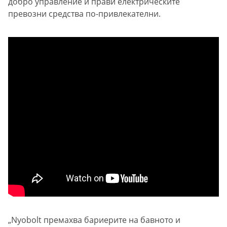
добро управление и прави електрическите
превозни средства по-привлекателни.
„Nyobolt премахва бариерите на бавното и