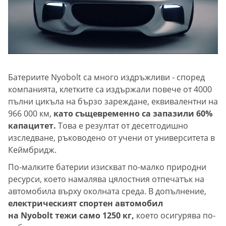
Батериите Nyobolt са много издръжливи - според
компанията, клетките са издържали повече от 4000
пълни цикъла на бързо зареждане, еквивалентни на
966 000 км,
като същевременно са запазили 60%
капацитет.
Това е резултат от десетгодишно
изследване, ръководено от учени от университета в
Кеймбридж.
По-малките батерии изискват по-малко природни
ресурси, което намалява цялостния отпечатък на
автомобила върху околната среда. В допълнение,
електрическият спортен автомобил
на Nyobolt тежи само 1250 кг,
което осигурява по-