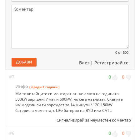
0
от 500
ДОБАВИ
Влез
|
Регистрирай се
#7
0
0
Инфо
( преди 2 години )
Ми те китайците си монтират от началото на годината
500kW зарядни. Имат и 600kW, но сега навлизат. Скъпите
им модели си ги зареждат за 14 минути / 120-150kW
батерия в момента, с LiFe батерия на BYD или CATL.
Сигнализирай за неуместен коментар
#6
0
0