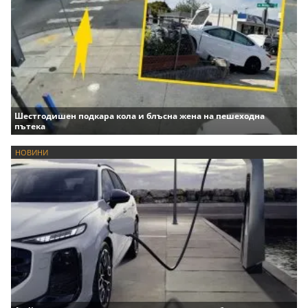
Шестгодишен подкара кола и блъсна жена на пешеходна
пътека
НОВИНИ