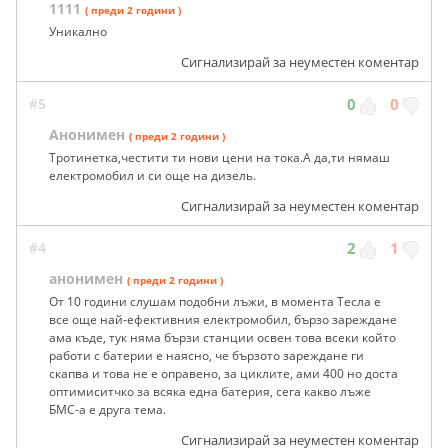
1111
( преди 2 години )
Уникално
Сигнализирай за неуместен коментар
#5
0
0
Анонимен
( преди 2 години )
Тротинетка,честити ти нови цени на тока.А да,ти нямаш
електромобил и си още на дизель.
Сигнализирай за неуместен коментар
#4
2
1
анонимен
( преди 2 години )
От 10 години слушам подобни лъжи, в момента Тесла е
все още най-ефективния електромобил, бързо зареждане
ама къде, тук няма бързи станции освен това всеки който
работи с батерии е наясно, че бързото зареждане ги
скапва и това не е оправено, за циклите, ами 400 но доста
оптимиситчко за всяка една батерия, сега какво лъже
БМС-а е друга тема.
Сигнализирай за неуместен коментар