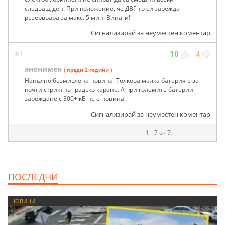
следващ ден. При положение, че ДВГ-то си зарежда
резервоара за макс. 5 мин. Винаги!
Сигнализирай за неуместен коментар
#1
10
4
анонимен
( преди 2 години )
Напълно безмислена новина. Толкова малка батерия е за
почти стриктно градско каране. А при големите батерии
зареждане с 300+ кВ не е новина.
Сигнализирай за неуместен коментар
1 - 7 от 7
ПОСЛЕДНИ
НОВИНИ