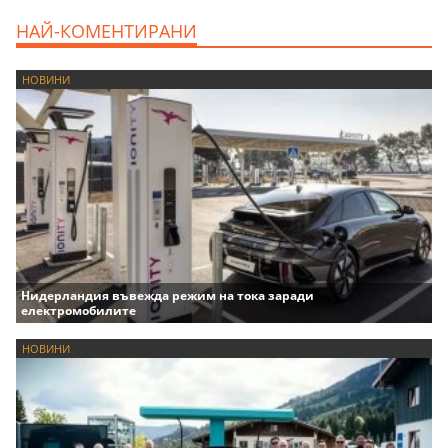
НАЙ-КОМЕНТИРАНИ
НОВИНИ
Нидерландия въвежда режим на тока заради
електромобилите
НОВИНИ