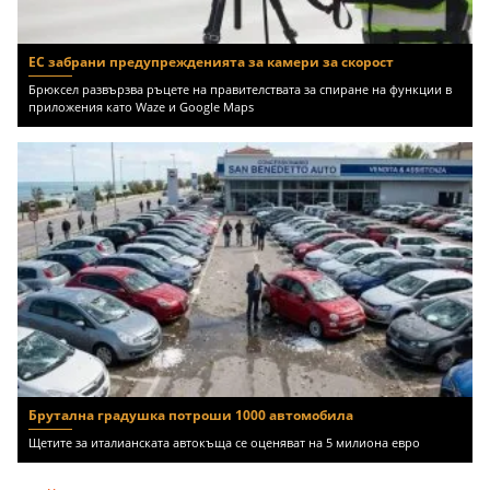
ЕС забрани предупрежденията за камери за скорост
Брюксел развързва ръцете на правителствата за спиране на функции в
приложения като Waze и Google Maps
Брутална градушка потроши 1000 автомобила
Щетите за италианската автокъща се оценяват на 5 милиона евро