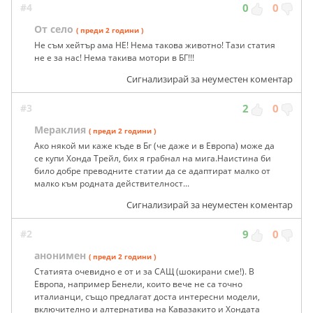
#4
0
0
От село
( преди 2 години )
Не съм хейтър ама НЕ! Нема такова животно! Тази статия
не е за нас! Нема такива мотори в БГ!!!
Сигнализирай за неуместен коментар
#3
2
0
Мераклия
( преди 2 години )
Ако някой ми каже къде в Бг (че даже и в Европа) може да
се купи Хонда Трейл, бих я грабнал на мига.Наистина би
било добре преводните статии да се адаптират малко от
малко към родната действителност...
Сигнализирай за неуместен коментар
#2
9
0
анонимен
( преди 2 години )
Статията очевидно е от и за САЩ (шокирани сме!). В
Европа, например Бенели, които вече не са точно
италианци, също предлагат доста интересни модели,
включително и алтернатива на Кавазакито и Хондата