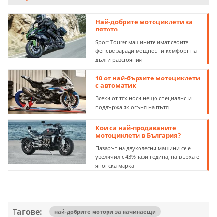
Най-добрите мотоциклети за
лятото
Sport Tourer машините имат своите
фенове заради мощност и комфорт на
дълги разстояния
10 от най-бързите мотоциклети
с автоматик
Всеки от тях носи нещо специално и
поддържа як огъня на пътя
Кои са най-продаваните
мотоциклети в България?
Пазарът на двуколесни машини се е
увеличил с 43% тази година, на върха е
японска марка
Тагове:
най-добрите мотори за начинаещи