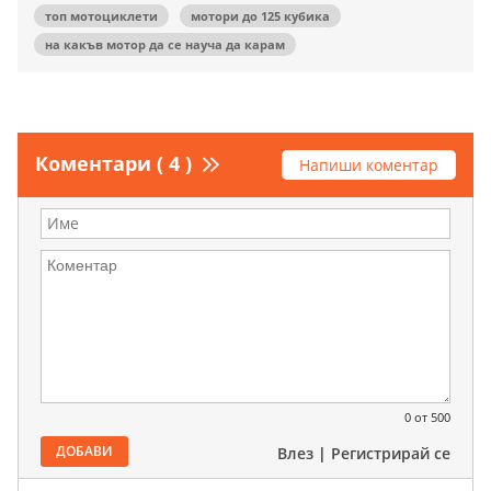
топ мотоциклети
мотори до 125 кубика
на какъв мотор да се науча да карам
Коментари ( 4 )
Напиши коментар
0
от 500
ДОБАВИ
Влез
|
Регистрирай се