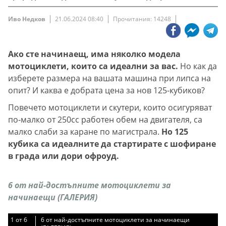
Иво Недков
21.06.2024 08:40
Прочитания: 14248
Ако сте начинаещ, има няколко модела
мотоциклети, които са идеални за вас.
Но как да
изберете размера на вашата машина при липса на
опит? И каква е добрата цена за нов 125-кубиков?
Повечето мотоциклети и скутери, които осигуряват
по-малко от 250cc работен обем на двигателя, са
малко слаби за каране по магистрала.
Но 125
кубика са идеалните да стартирате с шофиране
в града или дори офроуд.
6 от най-достъпните мотоциклети за
начинаещи (ГАЛЕРИЯ)
1
1
1
1
1
1
от
от
от
от
от
от
6
6
6
6
6
6
6 от най-достъпните мотоциклети за начинаещи
6 от най-достъпните мотоциклети за начинаещи
6 от най-достъпните мотоциклети за начинаещи
6 от най-достъпните мотоциклети за начинаещи
6 от най-достъпните мотоциклети за начинаещи
6 от най-достъпните мотоциклети за начинаещи