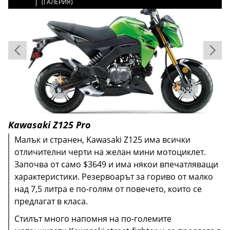
(ГАЛЕРИЯ)
(ГАЛЕРИЯ)
(ГАЛЕРИЯ)
(ГАЛЕРИЯ)
(ГАЛЕРИЯ)
(ГАЛЕРИЯ)
Kawasaki Z125 Pro
Малък и странен, Kawasaki Z125 има всички
отличителни черти на желан мини мотоциклет.
Започва от само $3649 и има някои впечатляващи
характеристики. Резервоарът за гориво от малко
над 7,5 литра е по-голям от повечето, които се
Стандартно оборудване включва полуавтоматична
предлагат в класа.
Grom се задвижва от 124-кубиков едноцилиндров
Цялото това оборудване и начална цена от $3499
скоростна кутия без съединител, ABS на предните
Стилът много напомня на по-големите
четиритактов двигател с въздушно охлаждане,
правят CRF доста привлекателен за начинаещи.
колела и впръскване на гориво. Плюс стандартен