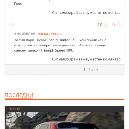
Гром.
Сигнализирай за неуместен коментар
#1
10
0
анонимен
( преди 2 години )
За тия пари - Royal Enfield Hunter 350 - хем прилича на
мотор, хем е с по-приличен двигател. А ако се понади
съвсем малко - Triumph Speed 400.
Сигнализирай за неуместен коментар
1 - 4 от 4
ПОСЛЕДНИ
НОВИНИ