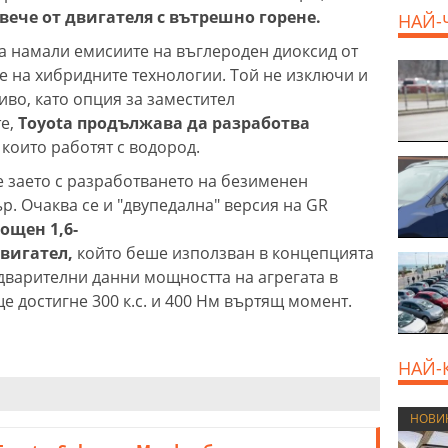
овече от двигателя с вътрешно горене.
НАЙ-
а намали емисиите на въглероден диоксид от
 на хибридните технологии. Той не изключи и
иво, като опция за заместител
те,
Toyota продължава да разработва
, които работят с водород.
 заето с разработването на безименен
. Очаква се и "двупедална" версия на GR
ощен 1,6-
вигател,
който беше използван в концепцията
едварителни данни мощността на агрегата в
 достигне 300 к.с. и 400 Нм въртящ момент.
НАЙ-
НОВИ