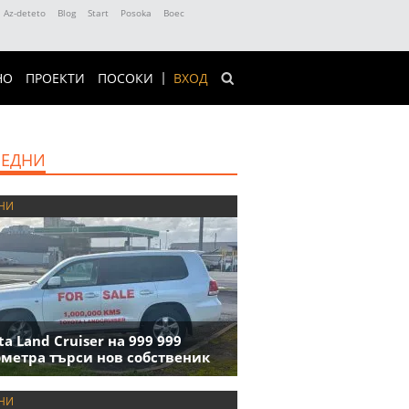
Az-deteto
Blog
Start
Posoka
Boec
НО
ПРОЕКТИ
ПОСОКИ
ВХОД
ЕДНИ
НИ
ta Land Cruiser на 999 999
метра търси нов собственик
НИ