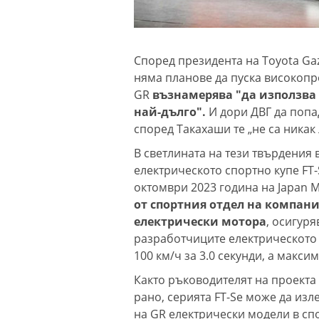
Според президента на Toyota Ga
няма планове да пуска високопр
GR
възнамерява "да използва
най-дълго".
И дори ДВГ да попа
според Такахаши те „не са никак
В светлината на тези твърдения 
електрическото спортно купе FT-
октомври 2023 година на Japan M
от спортния отдел на компани
електрически мотора
, осигур
разработчиците електрическото 
100 км/ч за 3.0 секунди, а макси
Както ръководителят на проекта 
рано, серията FT-Se може да изл
на GR електрически модели в сп