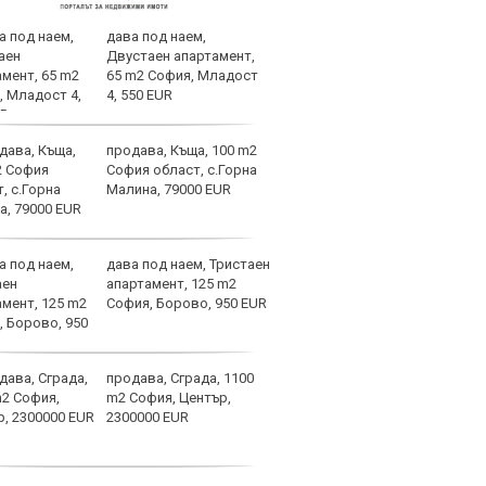
дава под наем,
Вела
Двустаен апартамент,
Левс
65 m2 София, Младост
наре
4, 550 EUR
продава, Къща, 100 m2
Коси
София област, с.Горна
взем
Малина, 79000 EUR
дава под наем, Тристаен
Левс
апартамент, 125 m2
крош
София, Борово, 950 EUR
края
продава, Сграда, 1100
Левс
m2 София, Център,
Плов
2300000 EUR