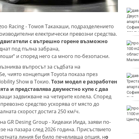
Двоен ръст на чревните
инфекции за седмица
във Варненско
zoo Racing - Томоя Такахаши, подразделението
оизводителни електрически превозни средства.
 двигатели с вътрешно горене възможно
Вечерен крос ще се
днат под пълна забрана,
проведе тази събота в
Морската градина на
 лоши“ и според него са много по-безопасни.
Варна
възниква въпросът за съдбата на
Se, чиято концепция Toyota показа през
Тази събота: откриват
obility Show в Токио.
Този модел е разработен
ловния сезон за пернат
дивеч
ята и представлява двуместно купе с два
яващи задвижване на четирите колела. Според
превозно средство ускорява от място до
ФК Девня гостува на
малната скорост достига 250 км/ч.
Атлетик (Провадия) за
Аматьорската купа
на GR Desing Group - Хидеаки Иида, заяви по-
езе на пазара след 2026 година. Присъствието
ортната линия би било печеливша опция, н
о