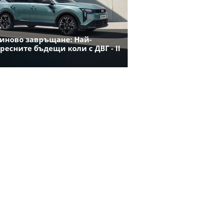
иново завръщане: Най-
ресните бъдещи коли с ДВГ - II