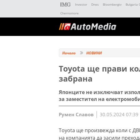
Investor
Dnes
Bloombergtv
Bulgaria 
Chernomore
Начало
НОВИНИ
Toyota ще прави ко
забрана
Японците не изключват изпол
за заместител на електромоб
Румен Славов
30.05.2024 07:39
Toyota ще произвежда коли с ДВ
на компанията да засили преход