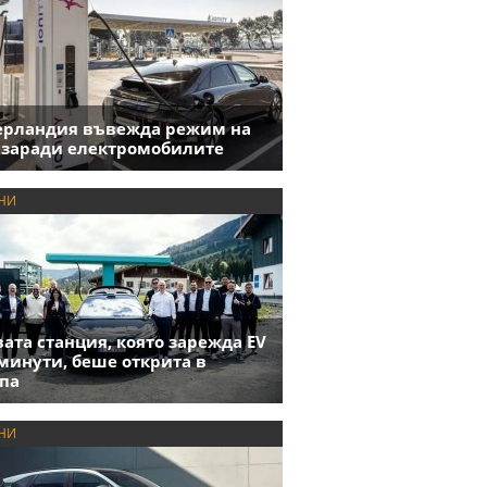
ерландия въвежда режим на
 заради електромобилите
НИ
ата станция, която зарежда EV
 минути, беше открита в
па
НИ