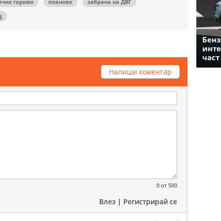
ично гориво
планове
забрана на ДВГ
g
Бенз
инте
част
Напиши коментар
0
от 500
Влез
|
Регистрирай се