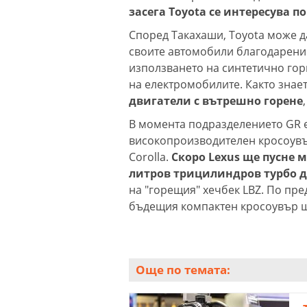
засега Toyota се интересува п
Според Такахаши, Toyota може д
своите автомобили благодарение
използването на синтетично гор
на електромобилите. Както знае
двигатели с вътрешно горене
В момента подразделението GR е
високопроизводителен кросоувър
Corolla.
Скоро Lexus ще пусне м
литров трицилиндров турбо д
на "горещия" хечбек LBZ. По пр
бъдещия компактен кросоувър ще
Още по темата: