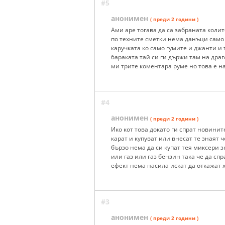
#5
анонимен
( преди 2 години )
Ами аре тогава да са забраната колит
по техните сметки нема данъци само 
каручката ко само гумите и джанти и 
бараката тай си ги държи там на драг
ми трите коментара руме но това е 
#4
анонимен
( преди 2 години )
Ико кот това докато ги спрат новинит
карат и купуват или внесат те знаят 
бързо нема да си купат тея миксери з
или газ или газ бензин така че да сп
ефект нема насила искат да откажат 
#3
анонимен
( преди 2 години )