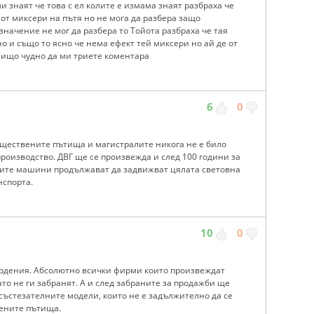
 знаят че това с ел колите е измама знаят разбраха че
от миксери на пътя но не мога да разбера защо
значение не мог да разбера то Тойота разбраха че тая
о и също то ясно че нема ефект тей миксери но ай де от
нищо чудно да ми триете коментара
6
0
бществените пътища и магистралите никога не е било
производство. ДВГ ще се произвежда и след 100 години за
ните машини продължават да задвижват цялата световна
нспорта.
10
0
ърдения. Абсолютно всички фирми които произвеждат
о не ги забранят. А и след забраните за продажби ще
 състезателните модели, които не е задължително да се
вените пътища.