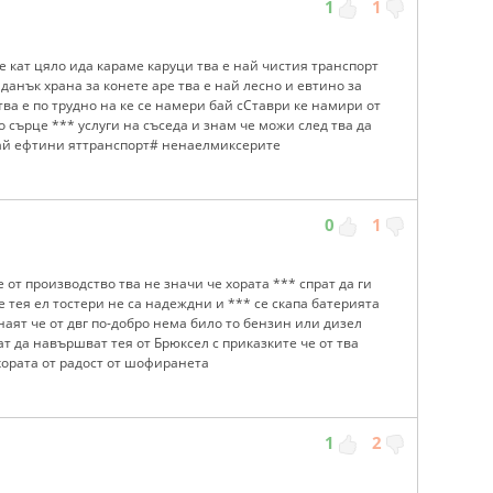
1
1
е кат цяло ида караме каруци тва е най чистия транспорт
данък храна за конете аре тва е най лесно и евтино за
тва е по трудно на ке се намери бай сСтаври ке намири от
о сърце *** услуги на съседа и знам че можи след тва да
най ефтини яттранспорт# ненаелмиксерите
0
1
е от производство тва не значи че хората *** спрат да ги
че тея ел тостери не са надеждни и *** се скапа батерията
наят че от двг по-добро нема било то бензин или дизел
рат да навършват тея от Брюксел с приказките че от тва
хората от радост от шофиранета
1
2