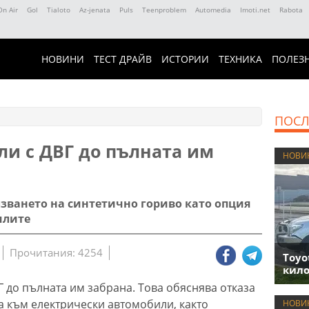
On Air
Gol
Tialoto
Az-jenata
Puls
Teenproblem
Automedia
Imoti.net
Rabota
НОВИНИ
ТЕСТ ДРАЙВ
ИСТОРИИ
ТЕХНИКА
ПОЛЕЗ
ПОСЛ
ли с ДВГ до пълната им
НОВИ
зването на синтетично гориво като опция
илите
Прочитания: 4254
Toyo
кило
Г до пълната им забрана. Това обяснява отказа
а към електрически автомобили, както
НОВИ