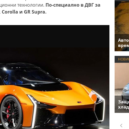
иционни технологии.
По-специално в ДВГ за
 Corolla и GR Supra.
Авто
врем
НОВИ
Защо
хлад