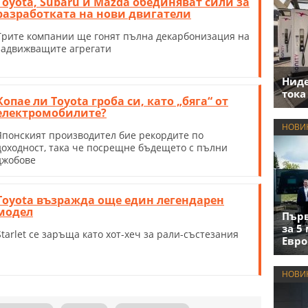
Toyota, Subaru и Mazda обединяват сили за
разработката на нови двигатели
Трите компании ще гонят пълна декарбонизация на
задвижващите агрегати
Нид
тока
Копае ли Toyota гроба си, като „бяга“ от
електромобилите?
НОВИ
Японският производител бие рекордите по
доходност, така че посрещне бъдещето с пълни
джобове
Toyota възражда още един легендарен
модел
Първ
за 5
Starlet се заръща като хот-хеч за рали-състезания
Евро
НОВИ