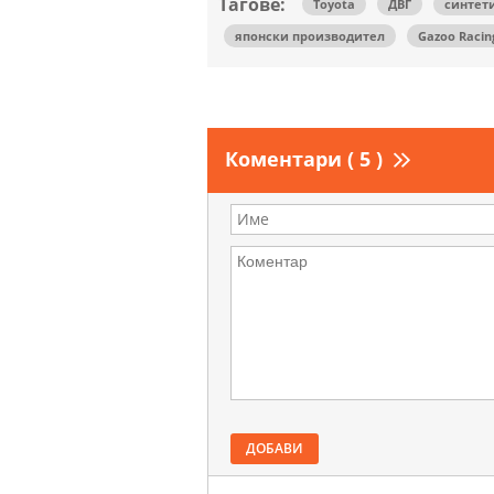
Тагове:
Toyota
ДВГ
синтет
японски производител
Gazoo Racin
Коментари ( 5 )
ДОБАВИ