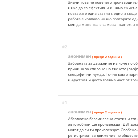
Значи това че повечето производители
няма да са ефективни и няма смисъл 
повтаряте една статия с едно и също 
работа е колпаво но що повтаряте едн
мен да мине тва е само за пълнеж и 
#2
анонимен
( преди 2 години )
Забраната за движение на коне по о
причина за спиране на тяхното (въз)
специфични нужди. Точно както пар
индустрия и доста голяма част от тра
#1
анонимен
( преди 2 години )
Абсолютно безсмислена статия и тв
автомобили ще произвеждат ДВГ докат
могат да си ги произвеждат. Особено
регистрират за движение по общест