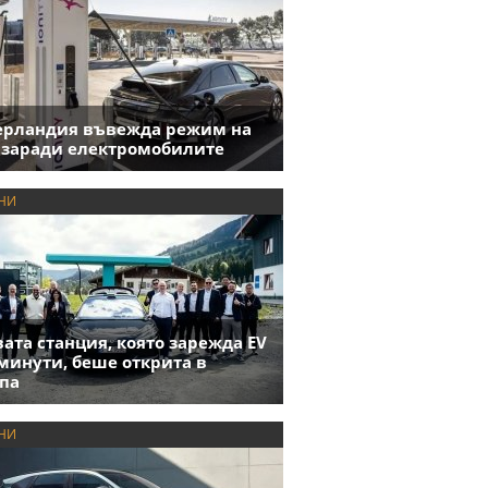
ерландия въвежда режим на
 заради електромобилите
НИ
ата станция, която зарежда EV
 минути, беше открита в
па
НИ