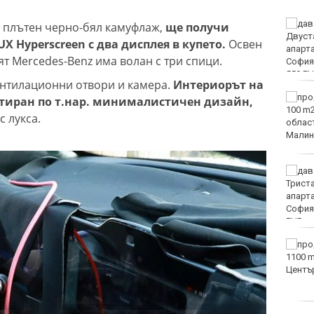
Фестивал на етносите
в плътен черно-бял камуфлаж,
ще получи
завладява Варна днес и
Hyperscreen с два дисплея в купето.
Освен
утре
ят Mercedes-Benz има волан с три спици.
ентилационни отвори и камера.
Интериорът на
30 души са пострадали
ктиран по т.нар. минималистичен дизайн,
при катастрофи у нас за
с лукса.
последните 24 часа
Нивото на Дунав
продължава да спада
Варненката Тея
Николова: Ще покажа
най-доброто на
европейското по
плуване в Париж