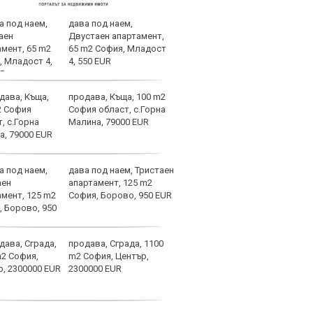
дава под наем,
Лека
Двустаен апартамент,
игра
65 m2 София, Младост
трев
4, 550 EUR
продава, Къща, 100 m2
Асен
София област, с.Горна
левс
Малина, 79000 EUR
дава под наем, Тристаен
Лаза
апартамент, 125 m2
тран
София, Борово, 950 EUR
продава, Сграда, 1100
Само
m2 София, Център,
оста
2300000 EUR
Янев