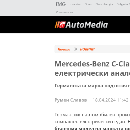
Investor
Dnes
Bloombergtv
Bulgaria 
Chernomore
Начало
НОВИНИ
Mercedes-Benz C-Cl
електрически анал
Германската марка подготвя н
Румен Славов
18.04.2024 11:42
Германският автомобилен произ
компактен електрически седан.
бъдещия модел на марката вр