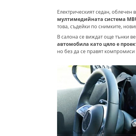
Електрическият седан, облечен 
мултимедийната система MBUX 
това, съдейки по снимките, нови
В салона се виждат още тънки в
автомобила като цяло е прое
но без да се правят компромиси 