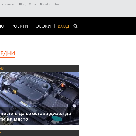
Az-deteto
Blog
Start
Posoka
Boec
НО
ПРОЕКТИ
ПОСОКИ
ВХОД
ЕДНИ
НИ
но ли е да се оставя дизел да
ти на място
И