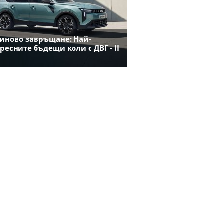
иново завръщане: Най-
ресните бъдещи коли с ДВГ - II