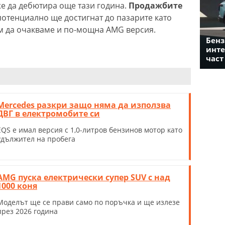
же да дебютира още тази година.
Продажбите
потенциално ще достигнат до пазарите като
ем да очакваме и по-мощна AMG версия.
Бенз
инте
част
Mercedes разкри защо няма да използва
ДВГ в електромобите си
EQS е имал версия с 1,0-литров бензинов мотор като
удължител на пробега
AMG пуска електрически супер SUV с над
1000 коня
Моделът ще се прави само по поръчка и ще излезе
през 2026 година