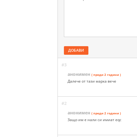
ДОБАВИ
#3
анонимен
( преди 2 години )
Далече от тази марка вече
#2
анонимен
( преди 2 години )
Защо им е нали си имиат eqc