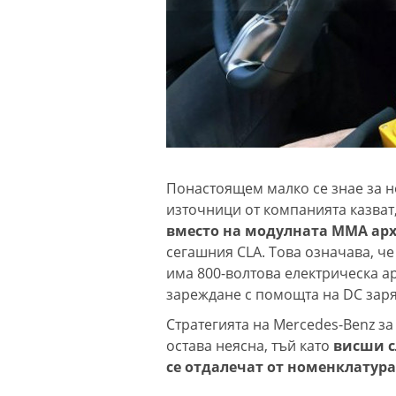
Понастоящем малко се знае за но
източници от компанията казват
вместо на модулната MMA арх
сегашния CLA. Това означава, че
има 800-волтова електрическа а
зареждане с помощта на DC заря
Стратегията на Mercedes-Benz з
остава неясна, тъй като
висши с
се отдалечат от номенклатур