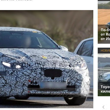
По-б
от R
от И
НОВИ
Toyo
кило