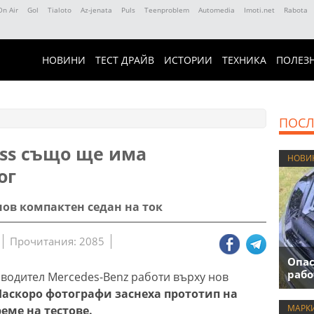
On Air
Gol
Tialoto
Az-jenata
Puls
Teenproblem
Automedia
Imoti.net
Rabota
НОВИНИ
ТЕСТ ДРАЙВ
ИСТОРИИ
ТЕХНИКА
ПОЛЕЗ
ПОСЛ
ass също ще има
НОВИ
ог
ов компактен седан на ток
Прочитания: 2085
Опас
рабо
водител Mercedes-Benz работи върху нов
Наскоро фотографи заснеха прототип на
МАРК
еме на тестове.