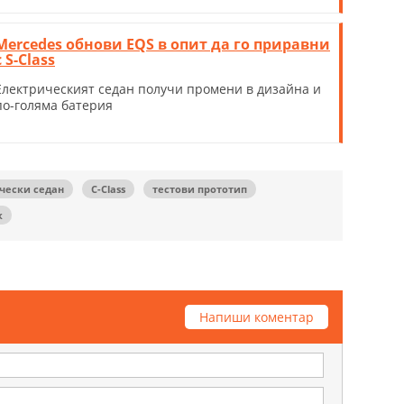
Mercedes обнови EQS в опит да го приравни
с S-Class
Електрическият седан получи промени в дизайна и
по-голяма батерия
чески седан
C-Class
тестови прототип
к
Напиши коментар