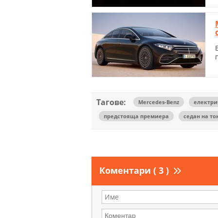
Тагове:
Mercedes-Benz
електри
предстояща премиера
седан на то
Коментари ( 3 )