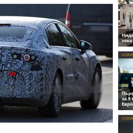
Нид
тока
НОВИ
Първ
за 5
Евро
НОВИ