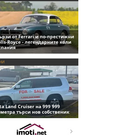
ързи от Ferrari и по-престижни
olls-Royce - легендарните коли
спания
НИ
ta Land Cruiser на 999 999
метра търси нов собственик