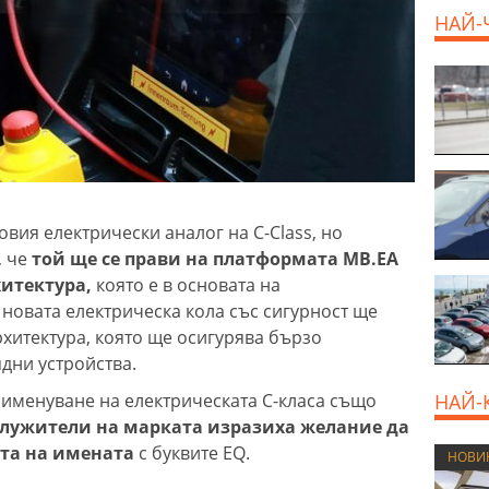
НАЙ-
вия електрически аналог на C-Class, но
, че
той ще се прави на платформата MB.EA
итектура,
която е в основата на
 новата електрическа кола със сигурност ще
рхитектура, която ще осигурява бързо
дни устройства.
а именуване на електрическата C-класа също
НАЙ-
лужители на марката изразиха желание да
ата на имената
с буквите EQ.
НОВИ