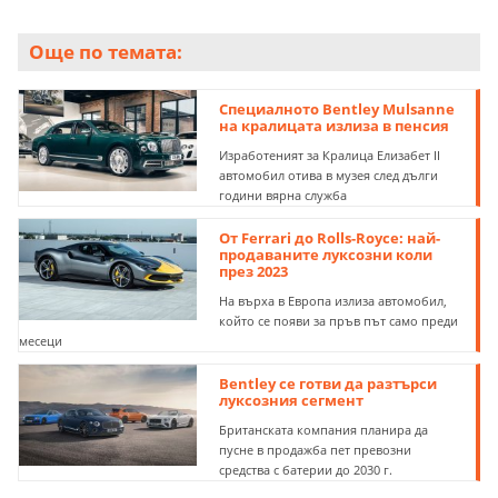
Още по темата:
Специалното Bentley Mulsanne
на кралицата излиза в пенсия
Изработеният за Кралица Елизабет II
автомобил отива в музея след дълги
години вярна служба
От Ferrari до Rolls-Royce: най-
продаваните луксозни коли
през 2023
На върха в Европа излиза автомобил,
който се появи за пръв път само преди
месеци
Bentley се готви да разтърси
луксозния сегмент
Британската компания планира да
пусне в продажба пет превозни
средства с батерии до 2030 г.