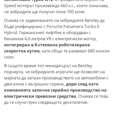
Speed моторът произвежда 660 к.с., което означава,
че хибридите ще получат поне 700 коня.
Очаква се задвижването на хибридните Bentley да
бъде унифицирано с Porsche Panamera Turbo E-
Hybrid. Германският лифтбек е оборудван с
бензинов 4,0-литров V8 с електрически мотор,
интегриран в 8-степенна роботизирана
скоростна кутия,
като общо те развиват 680 конски
сили.
В същото време топ мениджърът на Bentley
подчерта, че хибридните агрегати ще позволят на
марката да запази производството на автомобили с
двигатели с вътрешно горене
, дори след като
компанията започне серийно производство на
електрически превозни средства.
Очаква се това
да се случи през следващото десетилетие.