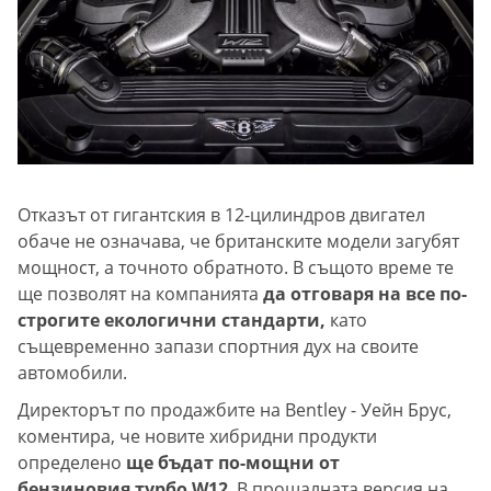
Отказът от гигантския в 12-цилиндров двигател
обаче не означава, че британските модели загубят
мощност, а точното обратното. В същото време те
ще позволят на компанията
да отговаря на все по-
строгите екологични стандарти,
като
същевременно запази спортния дух на своите
автомобили.
Директорът по продажбите на Bentley - Уейн Брус,
коментира, че новите хибридни продукти
определено
ще бъдат по-мощни от
бензиновия турбо W12
. В прощалната версия на