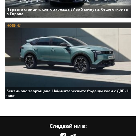
Първата станция, която зарежда EV за 5 минути, беше открита
в Европа
НОВИНИ
Бензиново завръщане: Най-интересните бъдещи коли с ДВГ - II
част
Следвай ни в: