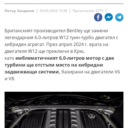
Петър Захариев
09.03.2024 13:30
Прочитания: 3775
Британският производител Bentley ще замени
легендарния 6.0-литров W12 туин-турбо двигател с
хибриден агрегат. През април 2024 г. ерата на
двигателя W12 ще приключи в Крю,
като
емблематичният 6,0-литров мотор с две
турбини ще отстъпи място на хибридни
задвижващи системи,
базирани на двигатели V6
и V8.