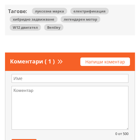
Тагове:
луксозна марка
електрификация
хибридно задвижване
легендарен мотор
W12 двигател
Bentley
Коментари ( 1 )
Напиши коментар
0
от 500