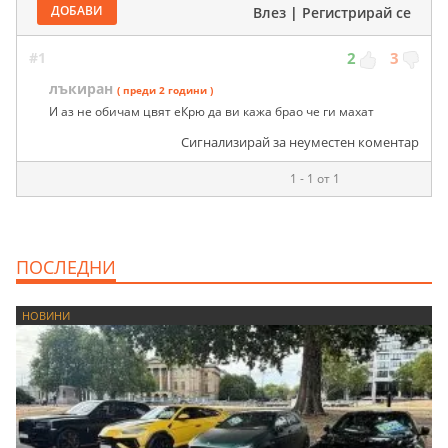
ДОБАВИ
Влез
|
Регистрирай се
#1
2
3
лъкиран
( преди 2 години )
И аз не обичам цвят еКрю да ви кажа брао че ги махат
Сигнализирай за неуместен коментар
1 - 1 от 1
ПОСЛЕДНИ
НОВИНИ