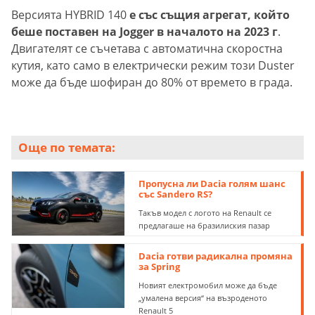
Версията HYBRID 140
е със същия агрегат, който
беше поставен на Jogger в началото на 2023 г
.
Двигателят се съчетава с автоматична скоростна
кутия, като само в електрически режим този Duster
може да бъде шофиран до 80% от времето в града.
Още по темата:
Пропусна ли Dacia голям шанс
със Sandero RS?
Такъв модел с логото на Renault се
предлагаше на бразилиския пазар
Dacia готви радикална промяна
за Spring
Новият електромобил може да бъде
„умалена версия“ на възроденото
Renault 5