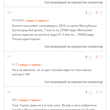
Сигнализирай за неуместен коментар
#8
2
0
Илиян
( преди 2 години )
Колите поскъпват неимоверно. 2016 си купих Митсубиши
Аутлендър 4х4 дизел, 7 места за 27000 евро. Миналият
месец поръчах за жената Ауди А1 S-line за ... 35000 евро.
Пълна идиотщина!
Сигнализирай за неуместен коментар
#7
4
0
v-1
( преди 2 години )
Не е за хвалене, че си дал толкова пари за този малък
коптор C-HR
Сигнализирай за неуместен коментар
#6
3
1
GG
( преди 2 години )
Тази Toyota грам не е в този клас. Вътре е като кибритена
кутийка.Имам приятели с предното поколение на Duster,