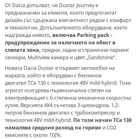
От Dacia допълват, че Duster Journey е
предназначен за клиенти, които предпочитат
дизайн със сдържана елегантност редом с комфорт
и технологии. Допълнителното оборудване, което
надгражда нивото
, включва Parking pack -
предупреждение за наличието на обект в
сляпата зона,
предни, задни и странични паркинг
сензори, Multiview камера и цвят „Sandstone“.
Новата Dacia Duster е първият автомобил на
марката, който е оборудван с бензинов
двигател TCe 130 с технология 48V mild-hybrid. Този
агрегат осигурява първоначална степен на
електрификация с 6-степенна механична скоростна
кутия. Версията 4X4 съчетава 3-цилиндров, 1,2-
литров бензинов двигател с турбокомпресор и
технология 48V mild-hybrid.
По този начин TCe 130
намалява средния разход на гориво
и CO2
емисиите с около 10[%.