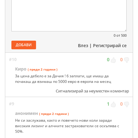
0
от 500
ДОБАВИ
Влез
|
Регистрирай се
#10
0
0
Киро
( преди 2 години )
За цена дебело е за Дачия ! 6 заплати, ще имаш да
почакаш да взимаш по 5000 евро в европа на месец
Сигнализирай за неуместен коментар
#9
1
0
анонимен
( преди 2 години )
Не си заслужава, както и повечето нови коли заради
високия лизинг и алчните застрахователи се оскъпява с
50%.