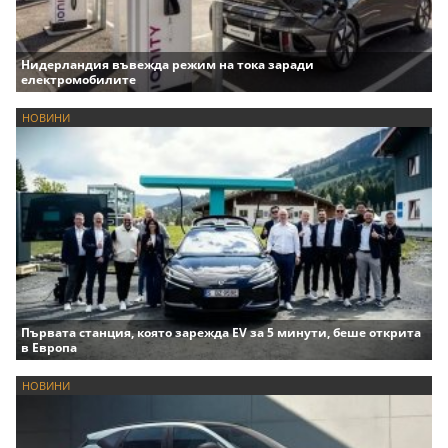
Нидерландия въвежда режим на тока заради
електромобилите
НОВИНИ
Първата станция, която зарежда EV за 5 минути, беше открита
в Европа
НОВИНИ