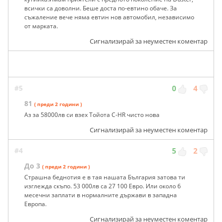
всички са доволни. Беше доста по-евтино обаче. За
съжаление вече няма евтин нов автомобил, независимо
от марката.
Сигнализирай за неуместен коментар
#5
0
4
81
( преди 2 години )
Аз за 58000лв си взех Тойота C-HR чисто нова
Сигнализирай за неуместен коментар
#4
5
2
До 3
( преди 2 години )
Страшна беднотия е в тая нашата България затова ти
изглежда скъпо. 53 000лв са 27 100 Евро. Или около 6
месечни заплати в нормалните държави в западна
Европа.
Сигнализирай за неуместен коментар