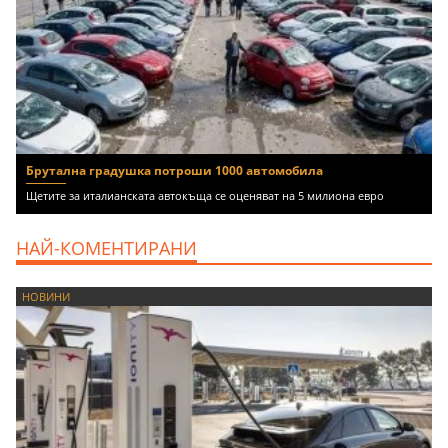
Брутална градушка потроши 1000 автомобила
Щетите за италианската автокъща се оценяват на 5 милиона евро
НАЙ-КОМЕНТИРАНИ
НОВИНИ