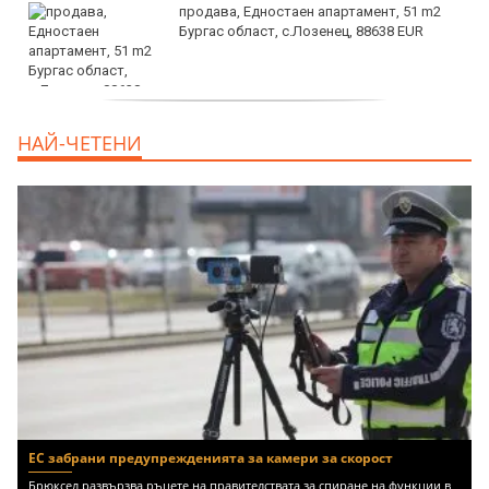
продава, Едностаен апартамент, 51 m2
Бургас област, с.Лозенец, 88638 EUR
продава, Едностаен апартамент, 39 m2
НАЙ-ЧЕТЕНИ
Бургас област, к.к.Слънчев Бряг, 65500
EUR
ЕС забрани предупрежденията за камери за скорост
Брюксел развързва ръцете на правителствата за спиране на функции в