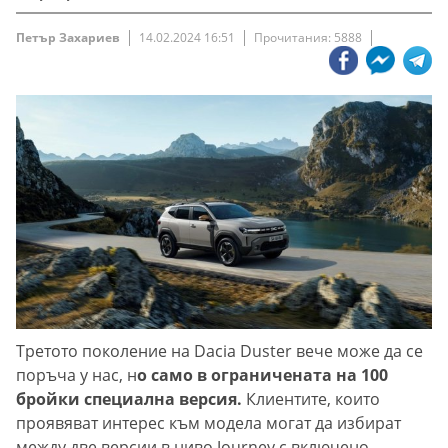
Петър Захариев
14.02.2024 16:51
Прочитания: 5888
Третото поколение на Dacia Duster вече може да се
поръча у нас, н
о само в ограничената на 100
бройки специална версия.
Клиентите, които
проявяват интерес към модела могат да избират
между две версии в ниво Journey с включено