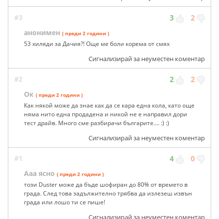
#3
3
2
анонимен
( преди 2 години )
53 хиляди за Дачия?! Още ме боли корема от смях
Сигнализирай за неуместен коментар
#2
2
2
Ок
( преди 2 години )
Как някой може да знае как да се кара една кола, като още
няма нито една продадена и никой не е направил дори
тест драйв. Много сме разбирачи българите.... :) :)
Сигнализирай за неуместен коментар
#1
4
0
Ааа ясно
( преди 2 години )
този Duster може да бъде шофиран до 80% от времето в
града. След това задължително трябва да излезеш извън
града или лошо ти се пише!
Сигнализирай за неуместен коментар