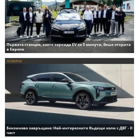
Първата станция, която зарежда EV за 5 минути, беше открита
в Европа
НОВИНИ
Бензиново завръщане: Най-интересните бъдещи коли с ДВГ - II
част