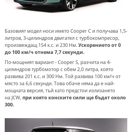
Базовият модел носи името Cooper C и получава 1,5-
литров, 3-цилиндров двигател с турбокомпресор,
произвеждащ 154 к.с. и 230 Нм.
Ускорението от 0
до 100 км/ч отнема 7,7 секунди.
По-мощният вариант - Cooper S, разчита на 4-
цилиндров турбомотор с обем 2,0 литра, която
развива 201 к.с. и 300 Нм. Той развива 100 км/ч от
място за 6,6 секунди. Това обаче няма да е най-
мощната версия, тъй като предстои излизането
на JCW,
при която конските сили ще бъдат около
300.