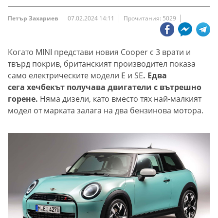
Петър Захариев
07.02.2024 14:11
Прочитания: 5029
Когато MINI представи новия Cooper с 3 врати и
твърд покрив, британският производител показа
само електрическите модели E и SE
. Едва
сега хечбекът получава двигатели с вътрешно
горене.
Няма дизели, като вместо тях най-малкият
модел от марката залага на два бензинова мотора.