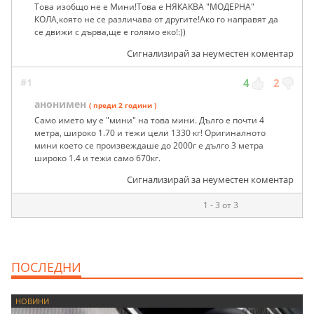
Това изобщо не е Мини!Това е НЯКАКВА "МОДЕРНА"
КОЛА,която не се различава от другите!Ако го направят да
се движи с дърва,ще е голямо еко!:))
Сигнализирай за неуместен коментар
#1
4
2
анонимен
( преди 2 години )
Само името му е "мини" на това мини. Дълго е почти 4
метра, широко 1.70 и тежи цели 1330 кг! Оригиналното
мини което се произвеждаше до 2000г е дълго 3 метра
широко 1.4 и тежи само 670кг.
Сигнализирай за неуместен коментар
1 - 3 от 3
ПОСЛЕДНИ
НОВИНИ