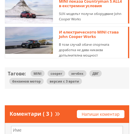
MINI показа Countryman S ALL4
в екстремни условия
SUV-моделът получи оборудване John
Cooper Works
И електрическото MINI става
John Cooper Works
В този случай обаче спортната
доработка не дава никаква
допълнителна мощност
Тагове:
MINI
cooper
хечбек
ДВГ
бензинов мотор
версия с 3 врати
Коментари ( 3 )
Напиши коментар