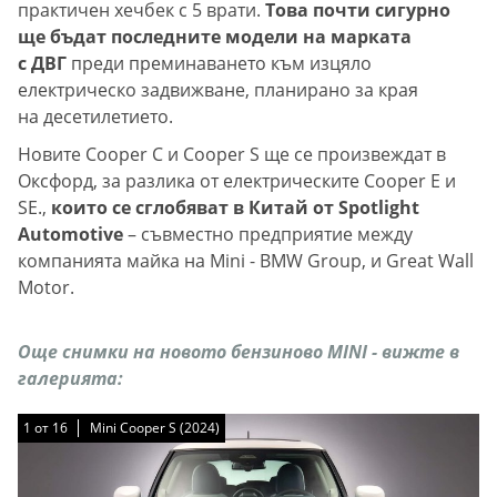
практичен хечбек с 5 врати.
Това почти сигурно
ще бъдат последните модели на марката
с ДВГ
преди преминаването към изцяло
електрическо задвижване, планирано за края
на десетилетието.
Новите Cooper C и Cooper S ще се произвеждат в
Оксфорд, за разлика от електрическите Cooper E и
SE.,
които се сглобяват в Китай от Spotlight
Automotive
– съвместно предприятие между
компанията майка на Mini - BMW Group, и Great Wall
Motor.
Още снимки на новото бензиново MINI - вижте в
галерията:
1
1
1
1
1
1
1
1
1
1
1
1
1
1
1
1
от
от
от
от
от
от
от
от
от
от
от
от
от
от
от
от
16
16
16
16
16
16
16
16
16
16
16
16
16
16
16
16
Mini Cooper S (2024)
Mini Cooper S (2024)
Mini Cooper S (2024)
Mini Cooper S (2024)
Mini Cooper S (2024)
Mini Cooper S (2024)
Mini Cooper S (2024)
Mini Cooper S (2024)
Mini Cooper S (2024)
Mini Cooper S (2024)
Mini Cooper S (2024)
Mini Cooper S (2024)
Mini Cooper S (2024)
Mini Cooper S (2024)
Mini Cooper S (2024)
Mini Cooper S (2024)