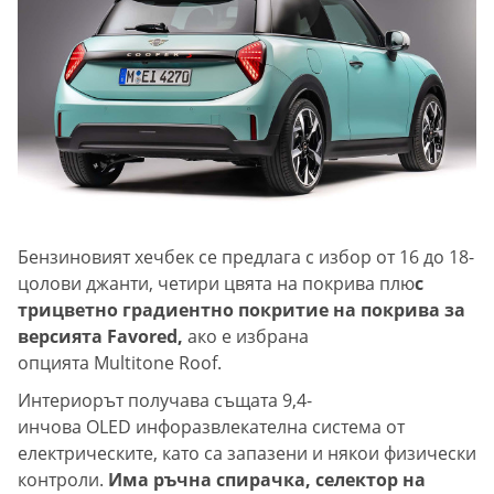
Бензиновият хечбек се предлага с избор от 16 до 18-
цолови джанти, четири цвята на покрива плю
с
трицветно градиентно покритие на покрива за
версията Favored,
ако е избрана
опцията Multitone Roof.
Интериорът получава същата 9,4-
инчова OLED инфоразвлекателна система от
електрическите, като са запазени и някои физически
контроли.
Има ръчна спирачка, селектор на