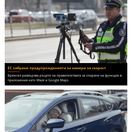
ЕС забрани предупрежденията за камери за скорост
Брюксел развързва ръцете на правителствата за спиране на функции в
приложения като Waze и Google Maps