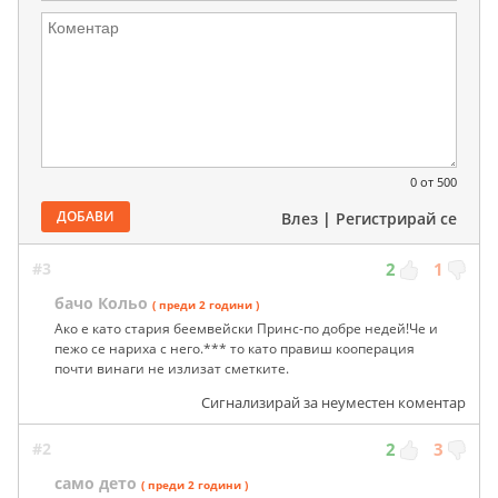
0
от 500
ДОБАВИ
Влез
|
Регистрирай се
#3
2
1
бачо Кольо
( преди 2 години )
Ако е като стария беемвейски Принс-по добре недей!Че и
пежо се нариха с него.*** то като правиш кооперация
почти винаги не излизат сметките.
Сигнализирай за неуместен коментар
#2
2
3
само дето
( преди 2 години )