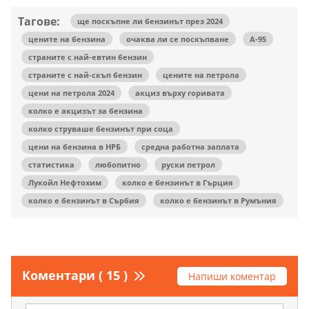
Тагове:
ще поскъпне ли бензинът през 2024
цените на бензина
очаква ли се поскъпване
А-95
страните с най-евтин бензин
страните с най-скъп бензин
цените на петрола
цени на петрола 2024
акциз върху горивата
колко е акцизът за бензина
колко струваше бензинът при соца
цени на бензина в НРБ
средна работна заплата
статистика
любопитно
руски петрол
Лукойл Нефтохим
колко е бензинът в Гърция
колко е бензинът в Сърбия
колко е бензинът в Румъния
Коментари ( 15 )
Напиши коментар