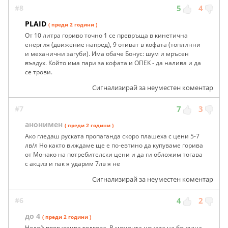
#8
5
4
PLAID
( преди 2 години )
От 10 литра гориво точно 1 се превръща в кинетична
енергия (движение напред), 9 отиват в кофата (топлинни
и механични загуби). Има обаче Бонус: шум и мръсен
въздух. Който има пари за кофата и OПEK - да налива и да
се трови.
Сигнализирай за неуместен коментар
#7
7
3
анонимен
( преди 2 години )
Ако гледаш руската пропаганда скоро плашеха с цени 5-7
лв/л Но както виждаме ще е по-евтино да купуваме горива
от Монако на потребителски цени и да ги обложим тогава
с акциз и пак я ударим 7лв я не
Сигнализирай за неуместен коментар
#6
4
2
до 4
( преди 2 години )
Недей прогнозира толкова. В момента цената на бензина