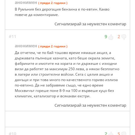
анонимен
( преди 2 години )
В Румъния без дерогация бензина е по-евтин. Какво
повече да коментираме.
Сигнализирай за неуместен коментар
#11
9
2
анонимен
( преди 2 години )
Да отчетем, че по бай тошово време нямаше акциз, а
държавата пълнеше хазната, като беше окрала земите,
фабриките и имотите на хората и ги държеше с изходни
визи да работят за максимум 250 лева, а някои безплатно
в лагери или строителни войски. Сега с целия акциз и
данъци и при това много по-качественото гориво излиза
по-евтино. Да не забравяме също, че едно време
Москвичът гореше поне 8-9 на 100 и вървеше куцо без
климатик, катализатор и всякакви екстри.
Сигнализирай за неуместен коментар
#10
2
5