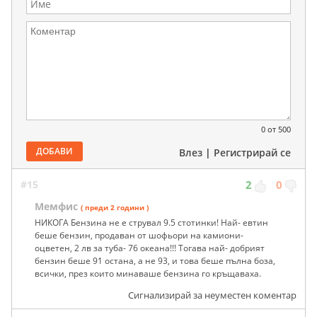
0
от 500
ДОБАВИ
Влез
|
Регистрирай се
#15
2
0
Мемфис
( преди 2 години )
НИКОГА Бензина не е струвал 9.5 стотинки! Най- евтин
беше бензин, продаван от шофьори на камиони-
оцветен, 2 лв за туба- 76 океана!!! Тогава най- добрият
бензин беше 91 остана, а не 93, и това беше пълна боза,
всички, през които минаваше бензина го кръщаваха.
Сигнализирай за неуместен коментар