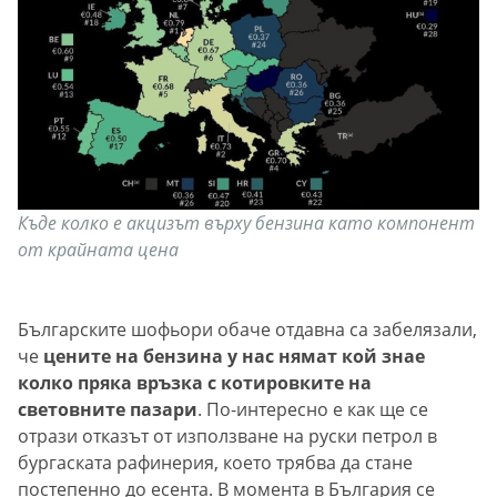
Къде колко е акцизът върху бензина като компонент
от крайната цена
Българските шофьори обаче отдавна са забелязали,
че
цените на бензина у нас нямат кой знае
колко пряка връзка с котировките на
световните пазари
. По-интересно е как ще се
отрази отказът от използване на руски петрол в
бургаската рафинерия, което трябва да стане
постепенно до есента. В момента в България се