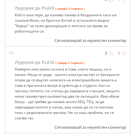
Лудория до PLAID
( преди 2 години )
Който има пари, да налива такива в бездънните каси на
лъжлив Илон, на братски Китай и останалите видни
"борци" за лъже-демокрация и липсата на права за
работниците си.
Сигнализирай за неуместен коментар
#9
3
3
Лудория до PLAID
( преди 2 години )
Навярно има малко истина в това, което пишеш, но е
малко. Нещо от рода - цялото електричество от батериите
отива да се въртят колелата на електромобила зимата и
това е причината вътре в купето да е студено. Ако си
пуснеш топлото, не стигаш до зарядната станция, защото
няма такива през километър-два по пътищата. Има обаче
бонус - ще трябва да имаме много АЕЦ, ТЕЦ, за да
зареждаме колите и никак, ама никак да не ги мислим
тези с редкоземните метали. Не са наш проблем, не се
случва тук.
Сигнализирай за неуместен коментар