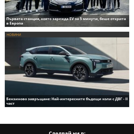
Първата станция, която зарежда EV за 5 минути, беше открита
в Европа
НОВИНИ
Бензиново завръщане: Най-интересните бъдещи коли с ДВГ - II
част
Следвай ни в: