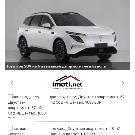
Този нов SUV на Nissan може да пристигне в Европа
дава под наем, Двустаен апартамент, 67
m2 София, Център, 1080 EUR
продава, Двустаен апартамент, 48 m2
Варна, Младост 1, 83900 EUR