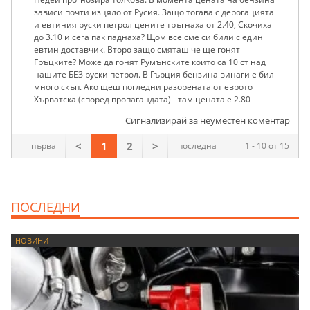
зависи почти изцяло от Русия. Защо тогава с дерогацията
и евтиния руски петрол цените тръгнаха от 2.40, Скочиха
до 3.10 и сега пак паднаха? Щом все сме си били с един
евтин доставчик. Второ защо смяташ че ще гонят
Гръцките? Може да гонят Румънските които са 10 ст над
нашите БЕЗ руски петрол. В Гърция бензина винаги е бил
много скъп. Ако щеш погледни разорената от еврото
Хърватска (според пропагандата) - там цената е 2.80
Сигнализирай за неуместен коментар
<
1
2
>
първа
последна
1 - 10 от 15
ПОСЛЕДНИ
НОВИНИ