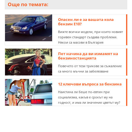
Още по темата:
Опасен ли е за вашата кола
бензин Е10?
Вижте всички модели, при които новият
горивен стандарт създава проблеми.
Някои са масови в България
Пет начина да ви измамят на
бензиностанцията
Повечето от тези трикове за съжаление
са много мъчни за забелязване
12 ключови въпроса за бензина
Наистина ли беше по-евтин при
социализма, какъв е срокът му на
годност, и има ли значение цветът му?