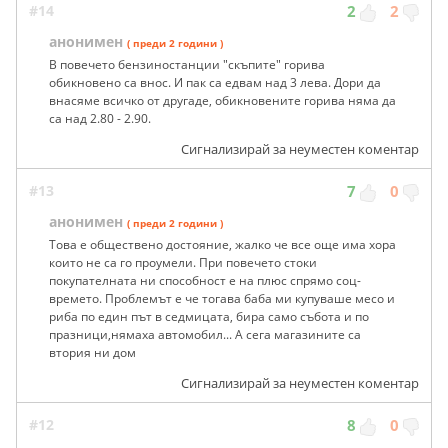
#14
2
2
анонимен
( преди 2 години )
В повечето бензиностанции "скъпите" горива
обикновено са внос. И пак са едвам над 3 лева. Дори да
внасяме всичко от другаде, обикновените горива няма да
са над 2.80 - 2.90.
Сигнализирай за неуместен коментар
#13
7
0
анонимен
( преди 2 години )
Това е обществено достояние, жалко че все още има хора
които не са го проумели. При повечето стоки
покупателната ни способност е на плюс спрямо соц-
времето. Проблемът е че тогава баба ми купуваше месо и
риба по един път в седмицата, бира само събота и по
празници,нямаха автомобил... А сега магазините са
втория ни дом
Сигнализирай за неуместен коментар
#12
8
0