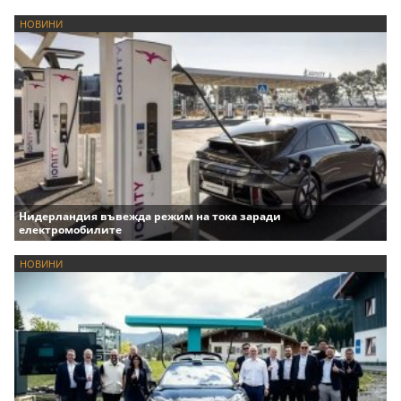
НОВИНИ
Нидерландия въвежда режим на тока заради
електромобилите
НОВИНИ