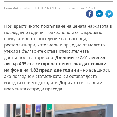
Екип Automedia
03.01.2024 13:37
Прочитания: 12521
При драстичното поскъпване на цената на живота в
последните години, подхранено и от откровено
спекулативното поведение на търговци,
ресторантьори, хотелиери и пр., една от малкото
утехи за българите остава относителната
достъпност на горивата.
Днешните 2.61 лева за
литър А95 със сигурност ни изглеждат солени
на фона на 1.82 преди две години
- но всъщност,
ако погледнем статистиката, си остават доста
изгодни спрямо доходите. Дори ако ги сравним с
времената отпреди прехода.