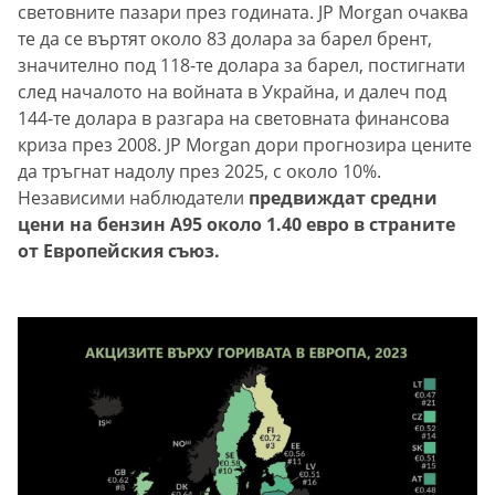
световните пазари през годината. JP Morgan очаква
те да се въртят около 83 долара за барел брент,
значително под 118-те долара за барел, постигнати
след началото на войната в Украйна, и далеч под
144-те долара в разгара на световната финансова
криза през 2008. JP Morgan дори прогнозира цените
да тръгнат надолу през 2025, с около 10%.
Независими
наблюдатели
предвиждат средни
цени на бензин А95 около 1.40 евро в страните
от Европейския съюз.