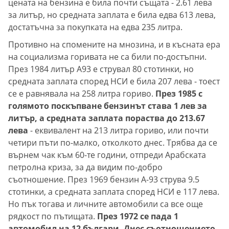
цената на бензина е била почти същата - 2.61 лева
за литър, но средната заплата е била едва 613 лева,
достатъчна за покупката на едва 235 литра.
Противно на спомените на мнозина, и в късната ера
на социализма горивата не са били по-достъпни.
През 1984 литър А93 е струвал 80 стотинки, но
средната заплата според НСИ е била 207 лева - тоест
се е равнявала на 258 литра гориво.
През 1985 с
голямото поскъпване бензинът става 1 лев за
литър, а средната заплата пораства до 213.67
лева
- еквивалент на 213 литра гориво, или почти
четири пъти по-малко, отколкото днес. Трябва да се
върнем чак към 60-те години, отпреди Арабската
петролна криза, за да видим по-добро
съотношение. През 1969 бензин А-93 струва 9.5
стотинки, а средната заплата според НСИ е 117 лева.
Но пък тогава и личните автомобили са все още
рядкост по пътищата.
През 1972 се пада 1
автомобил на 12 българи. Днес съотношението