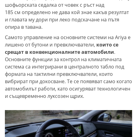
шофьорската седалка от човек с ръст над
185 см определено не дава кой знае какъв резултат
и главата му дори при леко подскачане на пътя
опира в тавана.
Самото управление на основните системи на Ariya е
лишено от бутони и превключватели,
които се
срещат в конвенционалните автомобили
.
Основните функции за контрол на климатичната
система са интегрирани в централното табло под
формата на тактилни превключватели, които
вибрират при докосване. Те се появяват само когато
автомобилът работи, като осигуряват технологичен
и същевременно луксозен щрих.