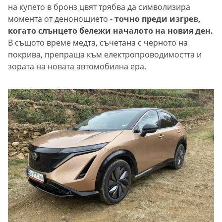
на купето в бронз цвят трябва да символизира
момента от денонощието
- точно преди изгрев,
когато слънцето бележи началото на новия ден.
В същото време медта, съчетана с черното на
покрива, препраща към електропроводимостта и
зората на новата автомобилна ера.