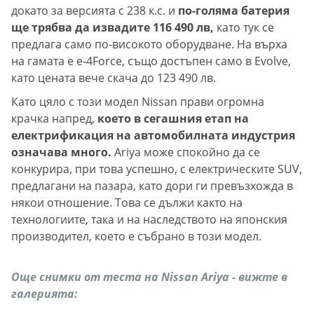
докато за версията с 238 к.с. и
по-голяма батерия
ще трябва да извадите 116 490 лв,
като тук се
предлага само по-високото оборудване. На върха
на гамата е е-4Force, също достъпен само в Evolvе,
като цената вече скача до 123 490 лв.
Като цяло с този модел Nissan прави огромна
крачка напред,
което в сегашния етап на
електрификация на автомобилната индустрия
означава много.
Ariya може спокойно да се
конкурира, при това успешно, с електрическите SUV,
предлагани на пазара, като дори ги превъзхожда в
някои отношение. Това се дължи както на
технологиите, така и на наследството на японския
производител, което е събрано в този модел.
Още снимки от теста на Nissan Ariya - вижте в
галерията: