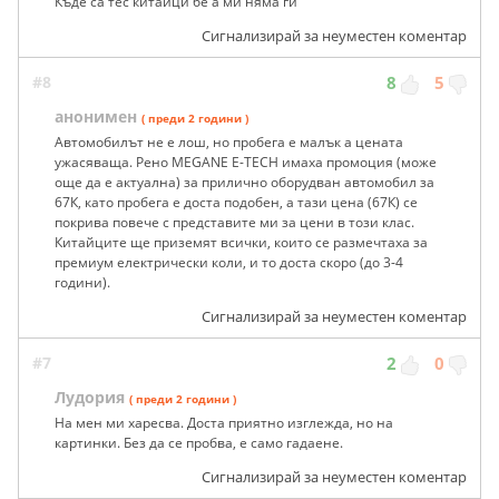
Къде са тес китайци бе а ми няма ги
Сигнализирай за неуместен коментар
#8
8
5
анонимен
( преди 2 години )
Автомобилът не е лош, но пробега е малък а цената
ужасяваща. Рено MEGANE E-TECH имаха промоция (може
още да е актуална) за прилично оборудван автомобил за
67К, като пробега е доста подобен, а тази цена (67К) се
покрива повече с представите ми за цени в този клас.
Китайците ще приземят всички, които се размечтаха за
премиум електрически коли, и то доста скоро (до 3-4
години).
Сигнализирай за неуместен коментар
#7
2
0
Лудория
( преди 2 години )
На мен ми харесва. Доста приятно изглежда, но на
картинки. Без да се пробва, е само гадаене.
Сигнализирай за неуместен коментар