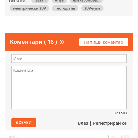
Тагове:
Nissan
Ariya
електромобил
електрически SUV
тест-драйв
SUV-купе
Коментари ( 16 )
Напиши коментар
0
от 500
ДОБАВИ
Влез
|
Регистрирай се
#16
3
2