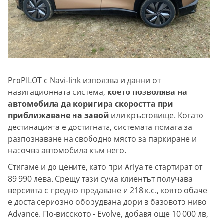
ProPILOT с Navi-link използва и данни от
навигационната система,
което позволява на
автомобила да коригира скоростта при
приближаване на завой
или кръстовище. Когато
дестинацията е достигната, системата помага за
разпознаване на свободно място за паркиране и
насочва автомобила към него.
Стигаме и до цените, като при Ariya те стартират от
89 990 лева. Срещу тази сума клиентът получава
версията с предно предаване и 218 к.с., която обаче
е доста сериозно оборудвана дори в базовото ниво
Advance. По-високото - Evolve, добавя още 10 000 лв,