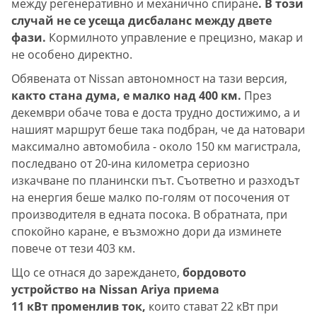
между регенеративно и механично спиране
. В този
случай не се усеща дисбаланс между двете
фази.
Кормилното управление е прецизно, макар и
не особено директно.
Обявената от Nissan автономност на тази версия,
както стана дума, е малко над 400 км.
През
декември обаче това е доста трудно достижимо, а и
нашият маршрут беше така подбран, че да натовари
максимално автомобила - около 150 км магистрала,
последвано от 20-ина километра сериозно
изкачване по планински път. Съответно и разходът
на енергия беше малко по-голям от посочения от
производителя в едната посока. В обратната, при
спокойно каране, е възможно дори да изминете
повече от тези 403 км.
Що се отнася до зареждането,
бордовото
устройство на Nissan Ariya приема
11 кВт променлив ток,
които стават 22 кВт при