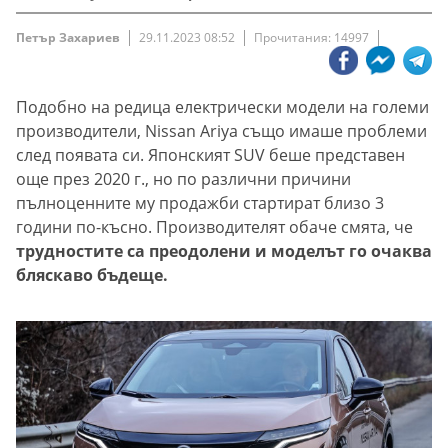
Петър Захариев
29.11.2023 08:52
Прочитания: 14997
Подобно на редица електрически модели на големи
производители, Nissan Ariya също имаше проблеми
след появата си. Японският SUV беше представен
още през 2020 г., но по различни причини
пълноценните му продажби стартират близо 3
години по-късно. Производителят обаче смята, че
трудностите са преодолени и моделът го очаква
бляскаво бъдеще.