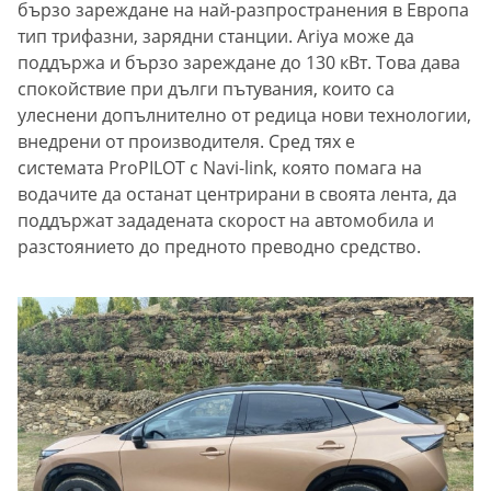
бързо зареждане на най-разпространения в Европа
тип трифазни, зарядни станции. Ariya може да
поддържа и бързо зареждане до 130 кВт. Това дава
спокойствие при дълги пътувания, които са
улеснени допълнително от редица нови технологии,
внедрени от производителя. Сред тях е
системата ProPILOT с Navi-link, която помага на
водачите да останат центрирани в своята лента, да
поддържат зададената скорост на автомобила и
разстоянието до предното преводно средство.