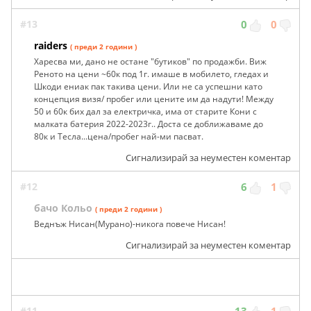
#13
0
0
raiders
( преди 2 години )
Харесва ми, дано не остане "бутиков" по продажби. Виж
Реното на цени ~60к под 1г. имаше в мобилето, гледах и
Шкоди ениак пак такива цени. Или не са успешни като
концепция визя/ пробег или цените им да надути! Между
50 и 60к бих дал за електричка, има от старите Кони с
малката батерия 2022-2023г.. Доста се доближаваме до
80к и Тесла...цена/пробег най-ми пасват.
Сигнализирай за неуместен коментар
#12
6
1
бачо Кольо
( преди 2 години )
Веднъж Нисан(Мурано)-никога повече Нисан!
Сигнализирай за неуместен коментар
#11
13
1