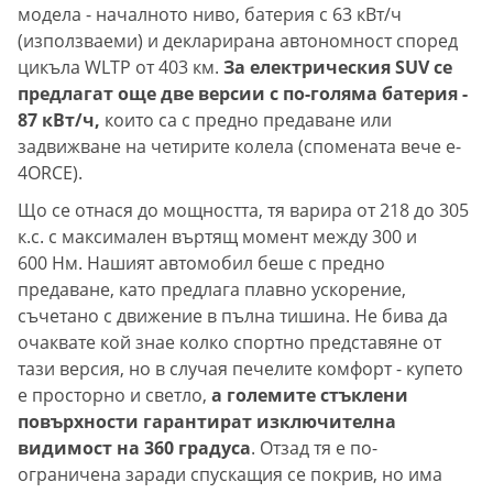
модела - началното ниво, батерия с 63 кВт/ч
(използваеми) и декларирана автономност според
цикъла WLTP от 403 км.
За електрическия SUV се
предлагат още две версии с по-голяма батерия -
87 кВт/ч,
които са с предно предаване или
задвижване на четирите колела (спомената вече e-
4ORCE).
Що се отнася до мощността, тя варира от 218 до 305
к.с. с максимален въртящ момент между 300 и
600 Нм. Нашият автомобил беше с предно
предаване, като предлага плавно ускорение,
съчетано с движение в пълна тишина. Не бива да
очаквате кой знае колко спортно представяне от
тази версия, но в случая печелите комфорт - купето
е просторно и светло,
а големите стъклени
повърхности гарантират изключителна
видимост на 360 градуса
. Отзад тя е по-
ограничена заради спускащия се покрив, но има