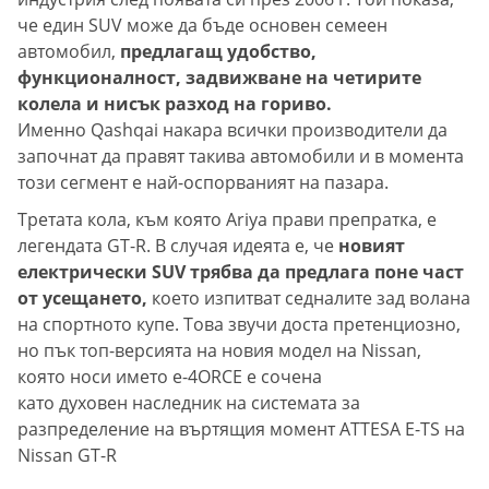
че един SUV може да бъде основен семеен
автомобил,
предлагащ удобство,
функционалност, задвижване на четирите
колела и нисък разход на гориво.
Именно Qashqai накара всички производители да
започнат да правят такива автомобили и в момента
този сегмент е най-оспорваният на пазара.
Третата кола, към която Ariya прави препратка, е
легендата GT-R. В случая идеята е, че
новият
електрически SUV трябва да предлага поне част
от усещането,
което изпитват седналите зад волана
на спортното купе. Това звучи доста претенциозно,
но пък топ-версията на новия модел на Nissan,
която носи името e-4ORCE е сочена
като духовен наследник на системата за
разпределение на въртящия момент ATTESA E-TS на
Nissan GT-R