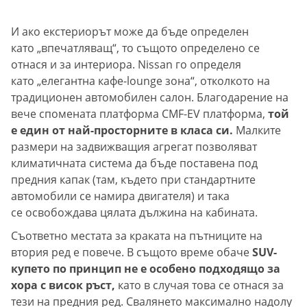
И ако екстериорът може да бъде определен
като „впечатляващ“, то същото определено се
отнася и за интериора. Nissan го определя
като „елегантна кафе-lounge зона“, отколкото на
традиционен автомобилен салон. Благодарение на
вече спомената платформа CMF-EV платформа,
той
е един от най-просторните в класа си.
Малките
размери на задвижващия агрегат позволяват
климатичната система да бъде поставена под
предния капак (там, където при стандартните
автомобили се намира двигателя) и така
се освобождава цялата дължина на кабината.
Съответно местата за краката на пътниците на
втория ред е повече. В същото време обаче
SUV-
купето по принцип не е особено подходящо за
хора с висок ръст,
като в случая това се отнася за
тези на предния ред. Свалянето максимално надолу