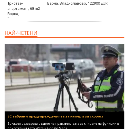
Варна, Владиславово, 122900 EUR
продава, Тристаен апартамент, 68 m2
НАЙ-ЧЕТЕНИ
Варна, Възраждане 3, 119900 EUR
ЕС забрани предупрежденията за камери за скорост
Брюксел развързва ръцете на правителствата за спиране на функции в
приложения като Waze и Google Maps