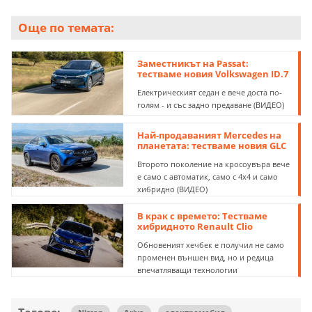
Още по темата:
Заместникът на Passat:
тестваме новия Volkswagen ID.7
Eлектрическият седан е вече доста по-
голям - и със задно предаване (ВИДЕО)
Най-продаваният Mercedes на
планетата: тестваме новия GLC
Второто поколение на кросоувъра вече
е само с автоматик, само с 4х4 и само
хибридно (ВИДЕО)
В крак с времето: Тестваме
хибридното Renault Clio
Обновеният хечбек е получил не само
променен външен вид, но и редица
впечатляващи технологии