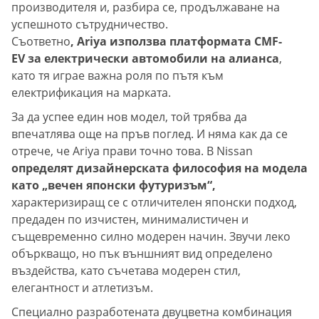
производителя и, разбира се, продължаване на
успешното сътрудничество.
Съответно
, Ariya използва платформата CMF-
EV за електрически автомобили на алианса
,
като тя играе важна роля по пътя към
електрификация на марката.
За да успее един нов модел, той трябва да
впечатлява още на пръв поглед. И няма как да се
отрече, че Ariya прави точно това. В Nissan
определят дизайнерската философия на модела
като „вечен японски футуризъм“,
характеризиращ се с отличителен японски подход,
предаден по изчистен, минималистичен и
същевременно силно модерен начин. Звучи леко
объркващо, но пък външният вид определено
въздейства, като съчетава модерен стил,
елегантност и атлетизъм.
Специално разработената двуцветна комбинация