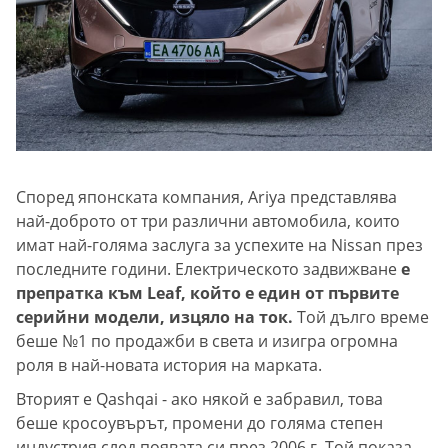
Според японската компания, Ariya представлява
най-доброто от три различни автомобила, които
имат най-голяма заслуга за успехите на Nissan през
последните години. Електрическото задвижване
е
препратка към Leaf, който е един от първите
серийни модели, изцяло на ток.
Той дълго време
беше №1 по продажби в света и изигра огромна
роля в най-новата история на марката.
Вторият е Qashqai - ако някой е забравил, това
беше кросоувърът, промени до голяма степен
индустрия след появата си през 2006 г. Той показа,