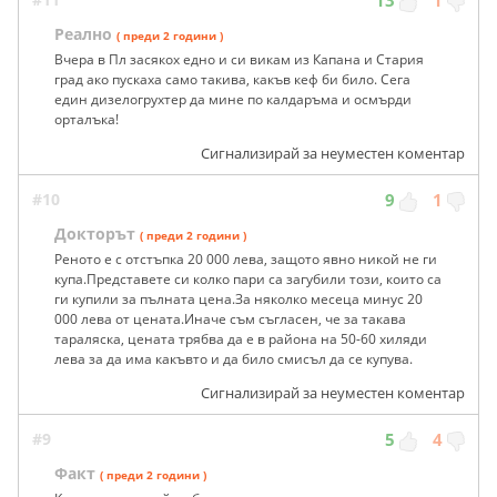
Реално
( преди 2 години )
Вчера в Пл засякох едно и си викам из Капана и Стария
град ако пускаха само такива, какъв кеф би било. Сега
един дизелогрухтер да мине по калдаръма и оcмърди
орталъка!
Сигнализирай за неуместен коментар
#10
9
1
Докторът
( преди 2 години )
Реното е с отстъпка 20 000 лева, защото явно никой не ги
купа.Представете си колко пари са загубили този, които са
ги купили за пълната цена.За няколко месеца минус 20
000 лева от цената.Иначе съм съгласен, че за такава
тараляска, цената трябва да е в района на 50-60 хиляди
лева за да има какъвто и да било смисъл да се купува.
Сигнализирай за неуместен коментар
#9
5
4
Факт
( преди 2 години )