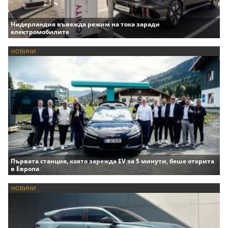
Нидерландия въвежда режим на тока заради
електромобилите
НОВИНИ
Първата станция, която зарежда EV за 5 минути, беше открита
в Европа
НОВИНИ