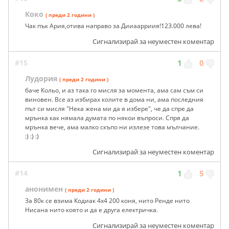
Коко
( преди 2 години )
Чак пък Ария,отива направо за Дииаарриия!123.000 лева!
Сигнализирай за неуместен коментар
#15
1
0
Лудория
( преди 2 години )
баче Кольо, и аз така го мисля за момента, ама сам съм си
виновен. Все аз избирах колите в дома ни, ама последния
път си мисля "Нека жена ми да я избере", че да спре да
мрънка как нямала думата по някои въпроси. Спря да
мрънка вече, ама малко скъпо ни излезе това мълчание.
:) :) :)
Сигнализирай за неуместен коментар
#14
1
5
анонимен
( преди 2 години )
За 80к се взима Кодиак 4x4 200 коня, нито Ренде нито
Нисана нито която и да е друга електричка.
Сигнализирай за неуместен коментар