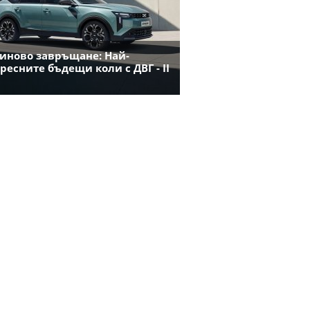
иново завръщане: Най-
ресните бъдещи коли с ДВГ - II