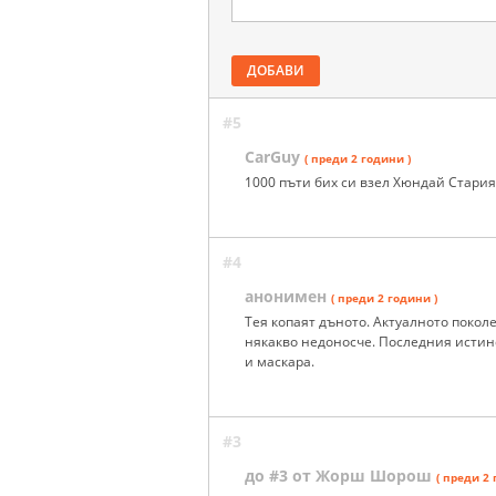
ДОБАВИ
#5
CarGuy
( преди 2 години )
1000 пъти бих си взел Хюндай Стария
#4
анонимен
( преди 2 години )
Тея копаят дъното. Актуалното поколе
някакво недоносче. Последния истинс
и маскара.
#3
до #3 от Жорш Шорош
( преди 2 