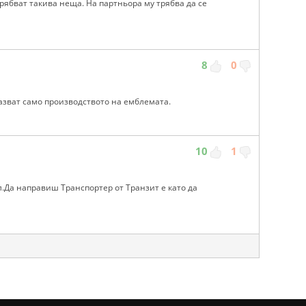
трябват такива неща. На партньора му трябва да се
8
0
зват само производството на емблемата.
10
1
.Да направиш Транспортер от Транзит е като да