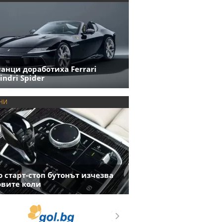
анци доработиха Ferrari
indri Spider
НИ
 старт-стоп бутонът изчезва
овите коли