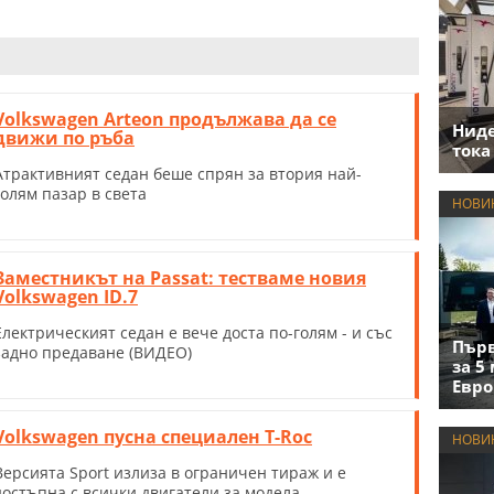
Volkswagen Arteon продължава да се
Нид
движи по ръба
тока
Атрактивният седан беше спрян за втория най-
голям пазар в света
НОВИ
Заместникът на Passat: тестваме новия
Volkswagen ID.7
Eлектрическият седан е вече доста по-голям - и със
Първ
задно предаване (ВИДЕО)
за 5
Евро
Volkswagen пусна специален T-Roc
НОВИ
Версията Sport излиза в ограничен тираж и е
достъпна с всички двигатели за модела