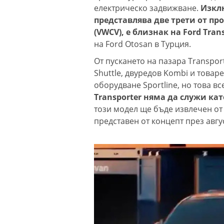
електрическо задвижване.
Изклю
Винисиус Жуни
представлява две трети от пр
преподписа с 
(VWCV), е близнак на Ford Tran
(Мадрид)
на Ford Otosan в Турция.
От пускането на пазара Transpor
ЦСКА удари с 3
Shuttle, двуредов Kombi и товар
като гост
оборудване Sportline, но това в
Transporter няма да служи като
този модел ще бъде извлечен от
представен от концепт през авгус
Тъжна вест! П
голямо име в
медицината
Златото стигна
долара за унци