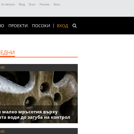
Az-deteto
Blog
Start
Posoka
Boec
НО
ПРОЕКТИ
ПОСОКИ
ВХОД
ЕДНИ
НИ
 малко мръсотия върху
та води до загуба на контрол
НИ