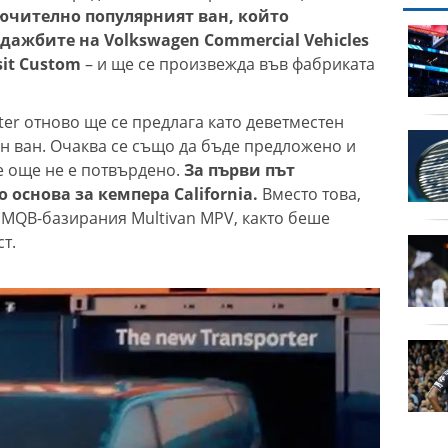
чително популярният ван, който
ор
продава, Двустаен
одажбите на Volkswagen Commercial Vehicles
Реал
апартамент, 59 m2
sit Custom
– и ще се произвежда във фабриката
София, Люлин 3, 117000
EUR
ter отново ще се предлага като деветместен
:0 Макаби
продава, Тристаен
ен ван. Очаква се също да бъде предложено и
апартамент, 89 m2
се още не е потвърдено.
За първи път
София, Младост 4,
 основа за кемпера California.
Вместо това,
250000 EUR
 MQB-базирания Multivan MPV, както беше
т.
очина
продава, Тристаен
апартамент, 116 m2
София, Манастирски
ливади Запад, 319000
EUR
 до 4295
продава, Двустаен
я
апартамент, 68 m2
София, Дружба 1, 167900
EUR