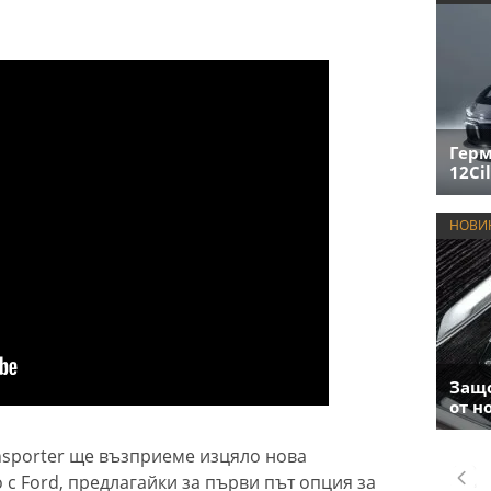
Герм
12Cil
НОВИ
Защо
от н
ansporter ще възприеме изцяло нова
 с Ford, предлагайки за първи път опция за