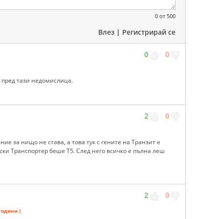
0
от 500
Влез
|
Регистрирай се
0
0
 пред тази недомислица.
2
0
ние за нищо не става, а това тук с гените на Транзит е
ки Транспортер беше Т5. След него всичко е пълна леш
2
0
години )