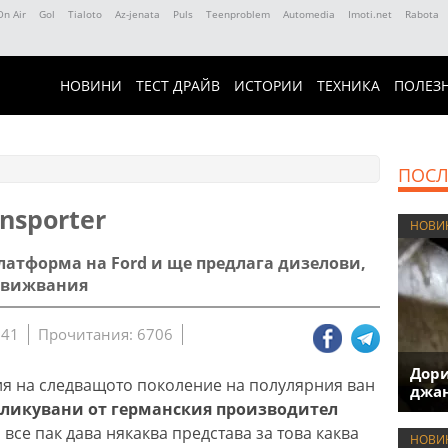
On Air
Gol
Tialoto
Az-jenata
Puls
Teenproblem
Automedia
Imoti.net
Rabota
НОВИНИ
ТЕСТ ДРАЙВ
ИСТОРИИ
ТЕХНИКА
ПОЛЕЗ
ПОСЛ
nsporter
НОВИ
латформа на Ford и ще предлага дизелови,
движвания
:41
Прочитания: 6706
Дори
 на следващото поколение на полулярния ван
джан
бликувани от германския производител
о все пак дава някаква представа за това каква
НОВИ