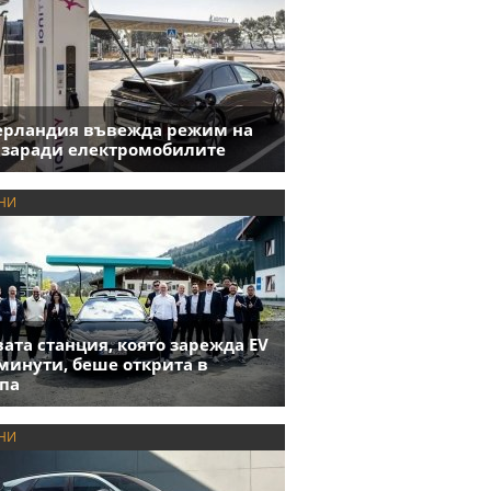
ерландия въвежда режим на
 заради електромобилите
НИ
ата станция, която зарежда EV
 минути, беше открита в
па
НИ