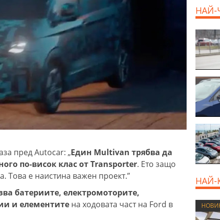
дава под наем,
НАЙ-
Двустаен апартамент,
70 m2 София,
Манастирски Ливади,
800 EUR
за пред Autocar: „
Един Multivan трябва да
ого по-висок клас от Transporter
. Ето защо
. Това е наистина важен проект.”
НАЙ-
лзва батериите, електромоторите,
тии и елементите
на ходовата част на Ford в
НОВИ