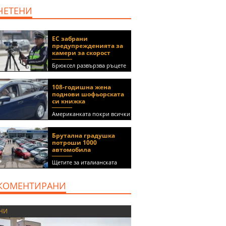
ЧЕТЕНИ
ЕС забрани
предупрежденията за
камери за скорост
Брюксел развързва ръцете
на правителствата за
спиране на функции в
108-годишна жена
приложения като Waze и
поднови шофьорската
Google Maps
си книжка
Американката покри всички
медицински изисквания, за
да получи документа
Брутална градушка
(ВИДЕО)
потроши 1000
автомобила
Щетите за италианската
автокъща се оценяват на 5
милиона евро
КОМЕНТИРАНИ
НИ