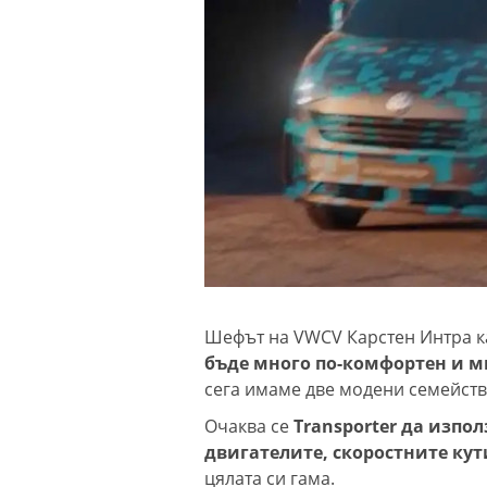
Шефът на VWCV Карстен Интра ка
бъде много по-комфортен и мн
сега имаме две модени семейства
Очаква се
Transporter да изпо
двигателите, скоростните ку
цялата си гама.