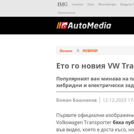
Investor
Dnes
Bloombergtv
Bulgaria 
Chernomore
Начало
НОВИНИ
Ето го новия VW Tra
Популярният ван минава на п
хибридни и електрически за
Божан Бошнаков
12.12.2023 17
Първите официални изображения
Volkswagen Transporter
бяха пу
във видео, което е доста късо, н