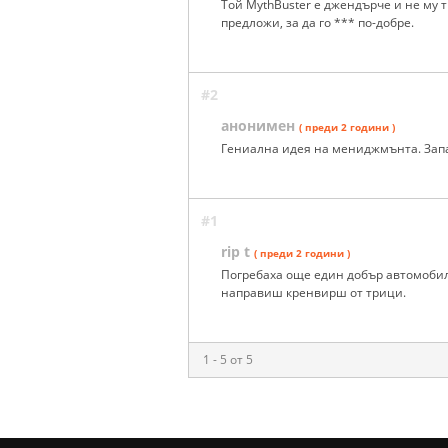
Той MythBuster е джендърче и не му 
предложи, за да го *** по-добре.
#2
анонимен
( преди 2 години )
Гениална идея на мениджмънта. Запа
#1
rip t
( преди 2 години )
Погребаха още един добър автомобил
направиш кренвирш от трици.
1 - 5 от 5