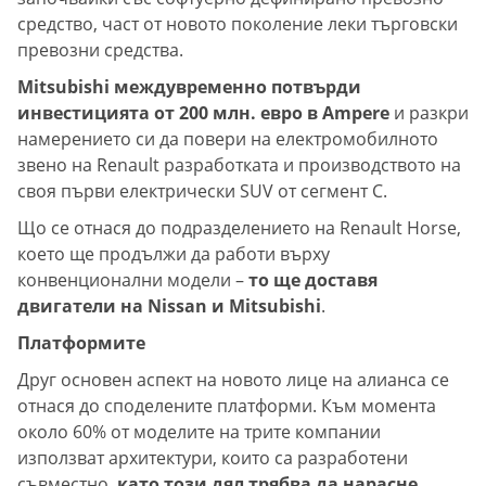
средство, част от новото поколение леки търговски
превозни средства.
Mitsubishi междувременно потвърди
инвестицията от 200 млн. евро в Ampere
и разкри
намерението си да повери на електромобилното
звено на Renault разработката и производството на
своя първи електрически SUV от сегмент C.
Що се отнася до подразделението на Renault Horse,
което ще продължи да работи върху
конвенционални модели –
то ще доставя
двигатели на Nissan и Mitsubishi
.
Платформите
Друг основен аспект на новото лице на алианса се
отнася до споделените платформи. Към момента
около 60% от моделите на трите компании
използват архитектури, които са разработени
съвместно,
като този дял трябва да нарасне