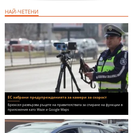
дава под наем, Двустаен апартамент, 55
НАЙ-ЧЕТЕНИ
m2 София, Младост 4, 650 EUR
ЕС забрани предупрежденията за камери за скорост
Брюксел развързва ръцете на правителствата за спиране на функции в
приложения като Waze и Google Maps