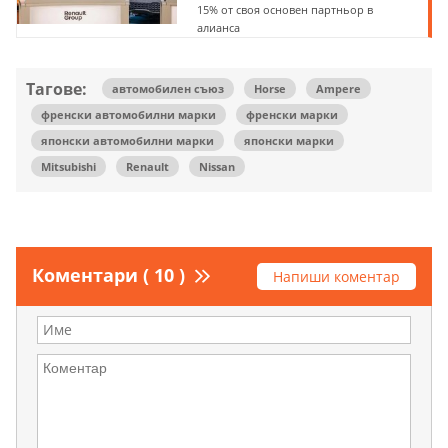
15% от своя основен партньор в
алианса
Тагове:
автомобилен съюз
Horse
Ampere
френски автомобилни марки
френски марки
японски автомобилни марки
японски марки
Mitsubishi
Renault
Nissan
Коментари ( 10 )
Напиши коментар