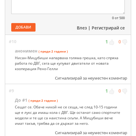
0
от 500
ДОБАВИ
Влез
|
Регистрирай се
#10
1
0
анонимен
( преди 2 години )
Нисан-Мицубиши напарваха голяма грешка, като спряха
работа по ДВГ, сега ще купуват двигатели от новата
кооперация Рено-Гелли
Сигнализирай за неуместен коментар
#9
1
0
До #1
( преди 2 години )
Сещат се. Обаче никой не се сеща,.че след 10-15 години
ще е лукс да имаш кола с ДВГ. Ще останат само спортните
модели и те ще са наистина скъпи. А Мицубиши вече
имат такъв, трябва да се държат за него.
Сигнализирай за неуместен коментар