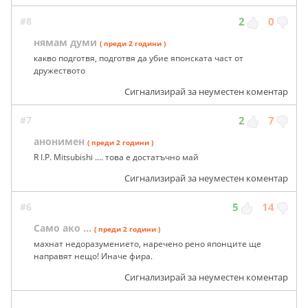
#8
2
0
нямам думи
( преди 2 години )
какво подготвя, подготвя да убие японската част от
дружеството
Сигнализирай за неуместен коментар
#7
2
7
анонимен
( преди 2 години )
R I.P. Mitsubishi .... това е достатъчно май
Сигнализирай за неуместен коментар
#6
5
14
Само ако ...
( преди 2 години )
махнат недоразумението, наречено рено японците ще
направят нещо! Иначе фира.
Сигнализирай за неуместен коментар