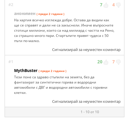
#2
7
4
анонимен
( преди 2 години )
На хартия всичко изглежда добре. Остава да видим как
ще се справят и дали не са закъснели. Иначе въпросните
стотици милиони, които са над милиард с частта на Рено,
са страшно много пари. Стартъпите правят чудеса с 50
пъти по-малко.
Сигнализирай за неуместен коментар
#1
20
7
MythBuster
( преди 2 години )
Тези поне са здраво стъпили на земята, без да
фантазират за синтетични горива и водородни
автомобили с ДВГ и водородни автомобили с горивни
клетки.
Сигнализирай за неуместен коментар
1 - 10 от 10