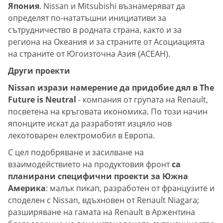
Япония
. Nissan и Mitsubishi възнамеряват да
определят по-нататъшни инициативи за
сътрудничество в родната страна, както и за
региона на Океания и за страните от Асоциацията
на страните от Югоизточна Азия (АСЕАН).
Други проекти
Nissan изрази намерение да придобие дял в The
Future is Neutral
- компания от групата на Renault,
посветена на кръговата икономика. По този начин
японците искат да разработят изцяло нов
лекотоварен електромобил в Европа.
С цел подобряване и засилване на
взаимодействието на продуктовия фронт
са
планирани специфични проекти за Южна
Америка
: малък пикап, разработен от французите и
споделен с Nissan, вдъхновен от Renault Niagara;
разширяване на гамата на Renault в Аржентина