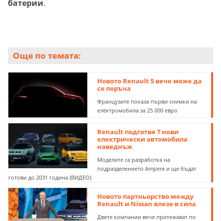
батерии
.
Още по темата:
Новото Renault 5 вече може да
се поръча
Французите показа първи снимки на
електромобила за 25 000 евро
Renault подготвя 7 нови
електрически автомобила
наведнъж
Моделите са разработка на
подразделението Ampere и ще бъдат
готови до 2031 година (ВИДЕО)
Новото партньорство между
Renault и Nissan влезе в сила
Двете компании вече притежават по