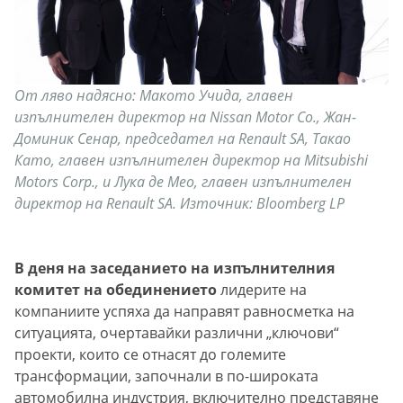
От ляво надясно: Макото Учида, главен
изпълнителен директор на Nissan Motor Co., Жан-
Доминик Сенар, председател на Renault SA, Такао
Като, главен изпълнителен директор на Mitsubishi
Motors Corp., и Лука де Мео, главен изпълнителен
директор на Renault SA. Източник: Bloomberg LP
В деня на заседанието на изпълнителния
комитет на обединението
лидерите на
компаниите успяха да направят равносметка на
ситуацията, очертавайки различни „ключови“
проекти, които се отнасят до големите
трансформации, започнали в по-широката
автомобилна индустрия, включително представяне