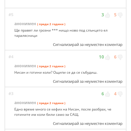
#5
3
5
анонимен
( преди 2 години )
Ще правят ли грозни *** нищо ново под слънцето ел
таралясници
Сигнализирай за неуместен коментар
#4
10
6
анонимен
( преди 2 години )
Нисан и готини коли? Ощипи се да се събудиш.
Сигнализирай за неуместен коментар
#3
6
4
анонимен
( преди 2 години )
Едно време много се кефих на Нисан, после разбрах, че
готините им коли били само за САЩ.
Сигнализирай за неуместен коментар