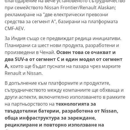
благодарение на вече установеното сътрудничество
при семейството Nissan Frontier/Renault Alaskan;
рекламиране на "две електрически превозни
средства за сегмент А", базирани на платформата
CMF-AEV.
За Индия също се предвиждат редица инициативи.
Планирани са шест нови продукта, разработени и
произведени в Ченай.
Освен това се очакват и
два SUV-а от сегмент С и един модел от сегмент
А,
които ще бъдат пуснати на пазара чрез марките
Renault и Nissan.
В допълнение към платформите и продуктите,
сътрудничеството между компаниите ще обхваща и
други аспекти, включително използването в рамките
на партньорството на
технологията за
твърдотелни батерии, разработена от Nissan,
обща инфраструктура за зареждане,
рециклиране и повторно използване на