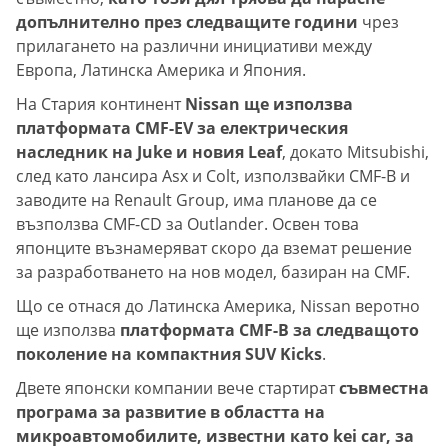
допълнително през следващите години
чрез
прилагането на различни инициативи между
Европа, Латинска Америка и Япония.
На Стария континент
Nissan ще използва
платформата CMF-EV за електрическия
наследник на Juke и новия Leaf
, докато Mitsubishi,
след като лансира Asx и Colt, използвайки CMF-B и
заводите на Renault Group, има планове да се
възползва CMF-CD за Outlander. Освен това
японците възнамеряват скоро да вземат решение
за разработването на нов модел, базиран на CMF.
Що се отнася до Латинска Америка, Nissan веротно
ще използва
платформата CMF-B за следващото
поколение на компактния SUV Kicks
.
Двете японски компании вече стартират
съвместна
програма за развитие в областта на
микроавтомобилите, известни като kei car, за