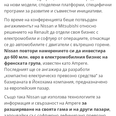
на нови модели, споделени платформи, специфични
програми за развитие и съвместни инициативи.
По време на конференцията беше потвърден
ангажиментът на Nissan и Mitsubishi относно
решението на Renault да отдели своя бизнес с
електромобили и софтуер от операциите, отнасящи
се до автомобилите с двигатели с вътрешно горене.
Nissan повтори намерението си да инвестира
до 600 млн. евро в електромобилния бизнес на
френската група
, известен като Ampere.
Последният ще се ангажира да разработи
„компактно електрическо превозно средства“ за
базираната в Йокохама компания, предназначено
за европейския пазар.
Също така Nissan ще използва технологиите за
информация и свързаност на Ampere
за
разширяване на своята гама и на други пазари
,
започвайки със софтуерно дефинирано превозно