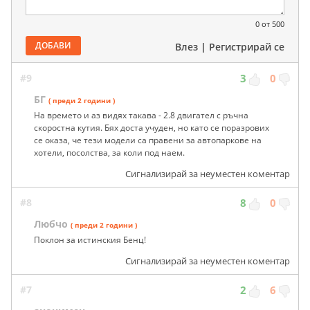
0
от 500
ДОБАВИ
Влез
|
Регистрирай се
#9
3
0
БГ
( преди 2 години )
На времето и аз видях такава - 2.8 двигател с ръчна
скоростна кутия. Бях доста учуден, но като се поразрових
се оказа, че тези модели са правени за автопаркове на
хотели, посолства, за коли под наем.
Сигнализирай за неуместен коментар
#8
8
0
Любчо
( преди 2 години )
Поклон за истинския Бенц!
Сигнализирай за неуместен коментар
#7
2
6