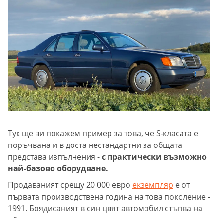
Тук ще ви покажем пример за това, че S-класата е
поръчвана и в доста нестандартни за общата
представа изпълнения -
с практически възможно
най-базово оборудване.
Продаваният срещу 20 000 евро
екземпляр
е от
първата производствена година на това поколение -
1991. Боядисаният в син цвят автомобил стъпва на