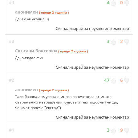
#4
4
0
анонимен
( преди 2 години )
Да и е уникална щ
Сигнализирай за неуместен коментар
#3
3
2
Скъсани боксерки
( преди 2 години )
Да, виждал съм.
Сигнализирай за неуместен коментар
#2
47
6
анонимен
( преди 2 години )
Тази базова лимузина е много повече кола от много
съвременни извращения, сувове и тем подобни (нищо,
че имат повече "екстри")
Сигнализирай за неуместен коментар
#1
3
9