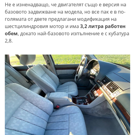
Не е изненадващо, че двигателят също е версия на
базовото задвижване на модела, но все пак е в по-
голямата от двете предлагани модификация на
шестцилиндровия мотор и има
3,2 литра работен
обем
, докато най-базовото изпълнение е с кубатура
2,8.