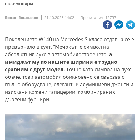
екземпляри
Божан Бошнаков
21.10.2023 14:02
Прочитания: 12757
Поколението W140 на Mercedes S-класа отдавна се е
превърнало в култ. "Мечокът" е символ на
абсолютния лукс в автомобилостроенето,
а
имиджът му по нашите ширини е трудно
сравним с друг модел.
Точно като символ на лукс
обаче, този автомобил обикновено се свързва с
пълно оборудване, елегантни алуминиеви джанти и
изискани кожени тапицерии, комбинирани с
дървени фурнири.