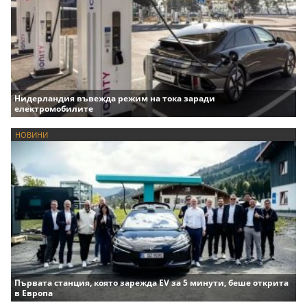
Нидерландия въвежда режим на тока заради
електромобилите
НОВИНИ
Първата станция, която зарежда EV за 5 минути, беше открита
в Европа