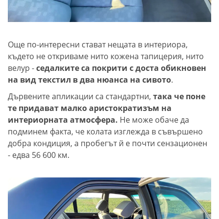
Още по-интересни стават нещата в интериора,
където не откриваме нито кожена тапицерия, нито
велур -
седалките са покрити с доста обикновен
на вид текстил в два нюанса на сивото
.
Дървените апликации са стандартни,
така че поне
те придават малко аристократизъм на
интериорната атмосфера.
Не може обаче да
подминем факта, че колата изглежда в съвършено
добра кондиция, а пробегът й е почти сензационен
- едва 56 600 км.