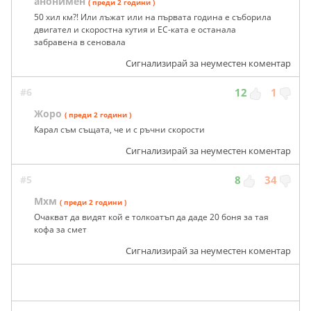
анонимен
( преди 2 години )
50 хил км?! Или лъжат или на първата година е съборила
двигател и скоростна кутия и ЕС-ката е останала
забравена в сеновала
Сигнализирай за неуместен коментар
#6
12
1
Жоро
( преди 2 години )
Карал съм същата, че и с ръчни скорости
Сигнализирай за неуместен коментар
#5
8
34
Мхм
( преди 2 години )
Очакват да видят кой е толкоатъп да даде 20 боня за тая
кофа за смет
Сигнализирай за неуместен коментар