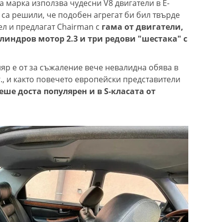
а марка използва чудесни V8 двигатели в E-
 са решили, че подобен агрегат би бил твърде
л и предлагат Chairman с
гама от двигатели,
ндров мотор 2.3 и три редови "шестака" с
яр е от за съжаление вече невалидна обява в
., и както повечето европейски представители
еше доста популярен и в S-класата от