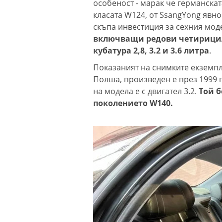
особеност - марак че германскат
класата W124, от SsangYong явно
скъпа инвестиция за сехния моде
включващи редови четирицили
кубатура 2,8, 3.2 и 3.6 литра
.
Показаният на снимките екземпл
Полша, произведен е през 1999 г
на модела е с двигател 3.2.
Той б
поколението W140.