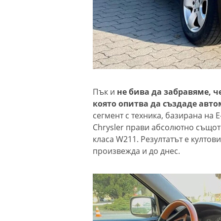
Пък и
не бива да забравяме, ч
която опитва да създаде авт
сегмент с техника, базирана на E
Chrysler прави абсолютно същото
класа W211. Резултатът е култов
произвежда и до днес.