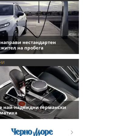
 направи нестандартен
жител на пробега
НИ
е най-надеждни германски
матика