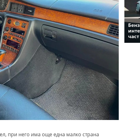
Бенз
инте
част
л, при него има още една малко страна