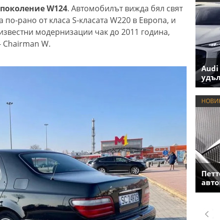
 поколение W124
. Автомобилът вижда бял свят
на по-рано от класа S-класата W220 в Европа, и
известни модернизации чак до 2011 година,
- Chairman W.
Audi
удъл
НОВИ
Петт
авто