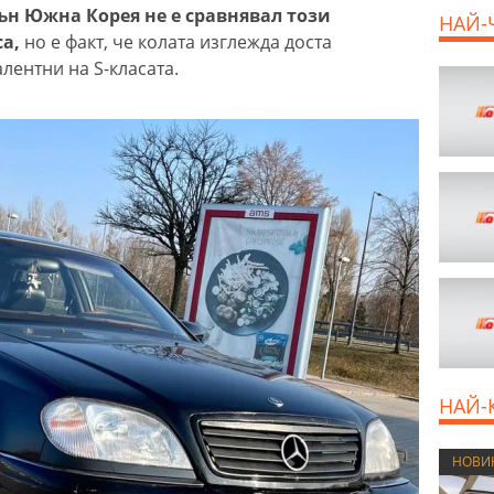
ън Южна Корея не е сравнявал този
НАЙ-
са,
но е факт, че колата изглежда доста
лентни на S-класата.
НАЙ-
НОВИ