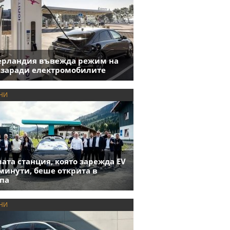
ерландия въвежда режим на
 заради електромобилите
НИ
ата станция, която зарежда EV
 минути, беше открита в
па
НИ