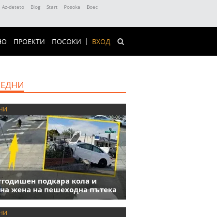
Az-deteto
Blog
Start
Posoka
Boec
НО
ПРОЕКТИ
ПОСОКИ
ВХОД
ЕДНИ
НИ
годишен подкара кола и
на жена на пешеходна пътека
НИ