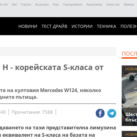
On Air
Gol
Tialoto
Az-jenata
Puls
Teenproblem
Automedia
Imoti.net
Rabota
НОВИНИ
ТЕСТ ДРАЙВ
ИСТОРИИ
ТЕХНИКА
ПОЛЕЗ
ПОСЛ
H - корейската S-класа от
НОВИ
та на култовия Mercedes W124, няколко
одните пътища.
:40
Прочитания: 7588
Шест
блъс
даването на тази представителна лимузина
 еквивалент на S-класа на базата на
НОВИ