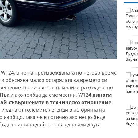
а W124, а не на произвежданата по негово време
 и обяснява малко остарялата за времето си
а решение значително е намалило разходите по
Пък и ако трябва да сме честни, W124
винаги
 най-съвършените в техническо отношение
и една от големите легенди в историята на
 изобщо, така че е логично ако нещо бъде
 бъде наистина добро - под една или друга
мегав