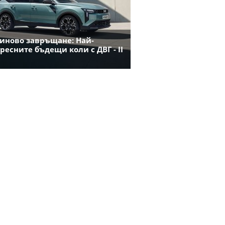
иново завръщане: Най-
ресните бъдещи коли с ДВГ - II