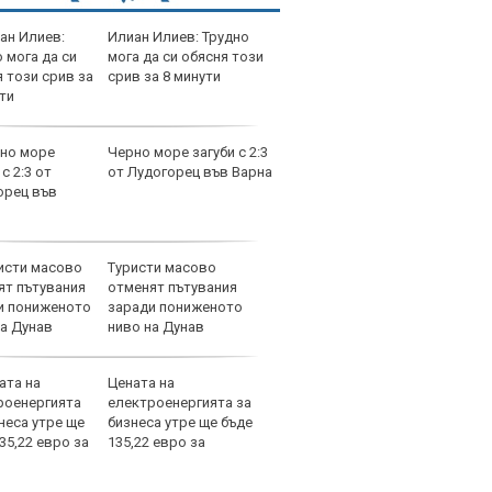
Илиан Илиев: Трудно
прод
мога да си обясня този
апар
срив за 8 минути
Бург
гр.Н
Черно море загуби с 2:3
дава
от Лудогорец във Варна
Търг
Софи
Туристи масово
дава
отменят пътувания
226 
заради пониженото
бул.
ниво на Дунав
Цената на
прод
електроенергията за
апар
бизнеса утре ще бъде
Варн
135,22 евро за
EUR
атчас