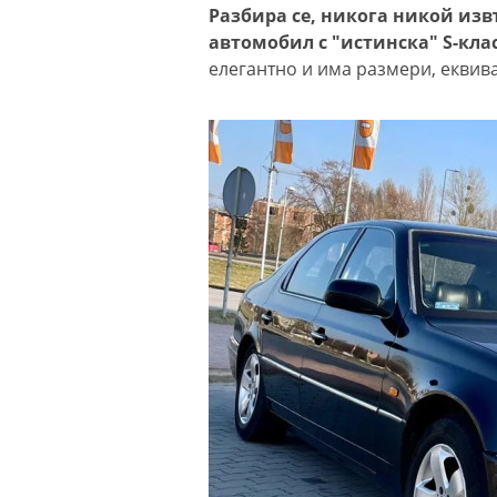
Разбира се, никога никой изв
автомобил с "истинска" S-кла
елегантно и има размери, еквива