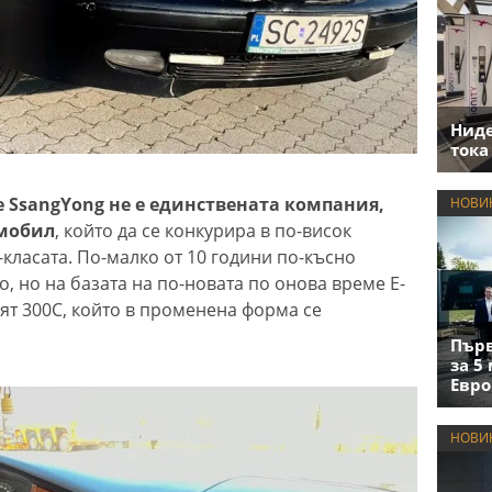
Нид
тока
е SsangYong не е единствената компания,
НОВИ
омобил
, който да се конкурира в по-висок
-класата. По-малко от 10 години по-късно
, но на базата на по-новата по онова време Е-
ият 300C, който в променена форма се
Първ
за 5
Евро
НОВИ