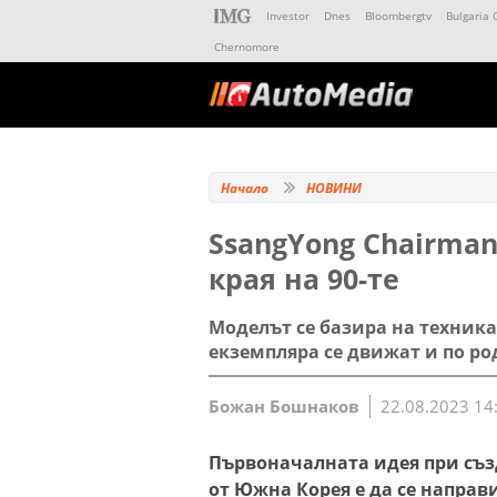
Investor
Dnes
Bloombergtv
Bulgaria 
Chernomore
Начало
НОВИНИ
SsangYong Chairman 
края на 90-те
Моделът се базира на техника
екземпляра се движат и по р
Божан Бошнаков
22.08.2023 14
Първоначалната идея при съз
от Южна Корея е да се направи