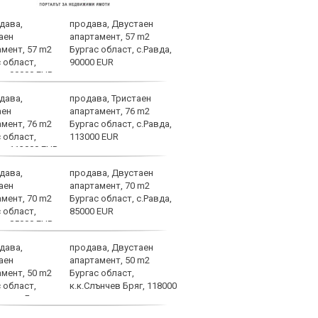
продава, Двустаен
Лудо
апартамент, 57 m2
нови
Бургас област, с.Равда,
СНИ
90000 EUR
продава, Тристаен
Араб
апартамент, 76 m2
за а
Бургас област, с.Равда,
маш
113000 EUR
продава, Двустаен
Голя
апартамент, 70 m2
поле
Бургас област, с.Равда,
Каза
85000 EUR
продава, Двустаен
Левс
апартамент, 50 m2
неви
Бургас област,
орби
к.к.Слънчев Бряг, 118000