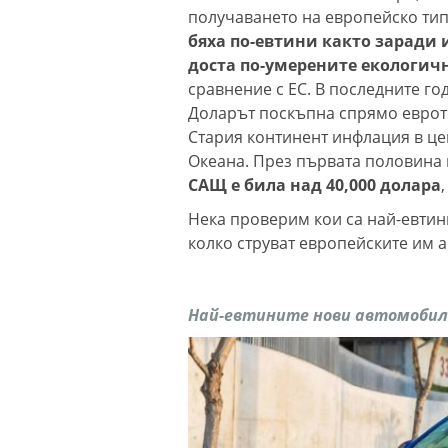
получаването на европейско ти
бяха по-евтини както заради 
доста по-умерените екологич
сравнение с ЕС. В последните г
Доларът поскъпна спрямо еврото
Стария континент инфлация в це
Океана. През първата половина
САЩ е била над 40,000 долара
Нека проверим кои са най-евтин
колко струват европейските им 
Най-евтините нови автомобили 