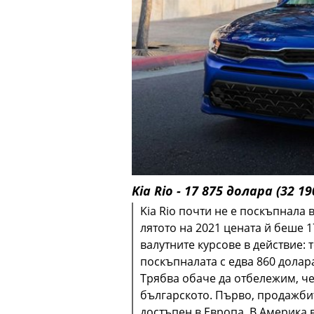
Kia Rio - 17 875 долара (32 19
Kia Rio почти не е поскъпнала 
лятото на 2021 цената й беше 1
валутните курсове в действие: 
поскъпналата с едва 860 долара
Трябва обаче да отбележим, че
българското. Първо, продажбит
достъпен в Европа. В Америка в