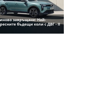
иново завръщане: Най-
ресните бъдещи коли с ДВГ - II