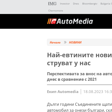
Investor
Dnes
Bloombergtv
Bulgaria 
Chernomore
Начало
НОВИНИ
Най-евтините нови
струват у нас
Перспективата за внос на ав
днес в сравнение с 2021
Екип Automedia
18.08.2023 16:
Дълги години Съединените щати 
автомобил за онези българи, ск