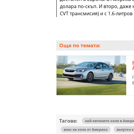
долара по-скъп. И второ, даже 
CVT трансмисия) и с 1.6-литро
Още по темата:
Тагове:
най-евтините коли в Амер
внос на кола от Америка
валутен к