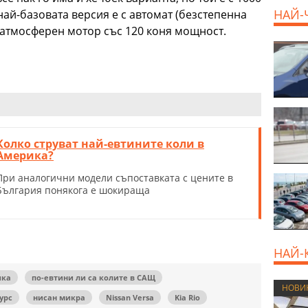
НАЙ-
най-базовата версия е с автомат (безстепенна
в атмосферен мотор със 120 коня мощност.
Колко струват най-евтините коли в
Америка?
При аналогични модели съпоставката с цените в
България понякога е шокираща
НАЙ-
ика
по-евтини ли са колите в САЩ
НОВИ
урс
нисан микра
Nissan Versa
Kia Rio