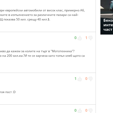
ри европейски автомобили от висок клас, примерно А6,
ликите в изпълнението за различните пазари са най-
 показва 50 хил. срещу 40 хил.$.
Бенз
инте
част
0
1
кво да кажем за колите на търг в "Мототехника"?
на 200 хил.км.?И те се харчеха като топъл хляб щото са
1
0
оя пост :D
0
0