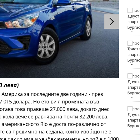
Фондация „Искам бебе“:
Държавата посяга на
последния стълб в
борбата с
демографската криза
Арестуваха 73-годишен
за домашно насилие
Радев: Българинът е
доказал през вековете
0 лева)
толерантност към
различни етноси и
в Америка за последните две години - през
религии
7 015 долара. Но ето ви я промяната във
тогава това правеше 27,000 лева, докато днес
Две успешни акции
срещу търговията с
 кола вече се равнява на почти 32 200 лева.
фалшиви стоки във
 американското Rio е доста по-различно от
Варна
е са предимно на седана, който изобщо не е
EUR
се пак го има и хечбек варианта, но той е с 1000