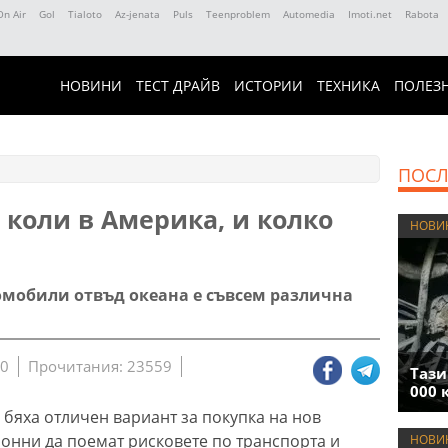
On Air
Gol
Tialoto
Az-jenata
Puls
Teenproblem
Automedia
Imoti.net
Rabota
НОВИНИ
ТЕСТ ДРАЙВ
ИСТОРИИ
ТЕХНИКА
ПОЛЕЗ
ПОСЛ
 коли в Америка, и колко
НОВИ
томобили отвъд океана е съвсем различна
30
Прочитания: 23559
Тази
000 
бяха отличен вариант за покупка на нов
лонни да поемат рисковете по транспорта и
НОВИ