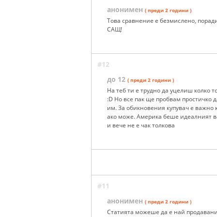
анонимен
( преди 2 години )
Това сравнение е безмислено, поради
САЩ!
#12
до 12
( преди 2 години )
На теб ти е трудно да уцелиш колко 
:D Но все пак ще пробвам простичко д
им. За обикновения купувач е важно к
ако може. Америка беше идеалният ва
и вече не е чак толкова
#11
анонимен
( преди 2 години )
Статията можеше да е най продавани