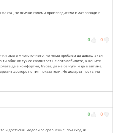
 факта , че всички големи производители имат заводи в
0
0
точки има в многоточието, но няма проблем да даваш акъл
а ти обясня: тук се сравняват не автомобилите, а цените
олата да е комфортна, бърза, да не се чупи и да е евтина,
риант доскоро по тия показатели. Но доларът поскъпна
0
0
те и достъпни модели за сравнение, при сходни