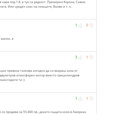
 кара под 1.8, а тук са рядкост. Примерно Корола, Сивик.
ата. Или среден клас на немците, Волво и т. н.
1
0
 малки, а
3
1
ции правеха толкова изгодно да си вкараш кола от
 двулитров атмосферен мотор вместо трицилиндров
оментарите ти :)
1
1
я се продава за 55,400 лв., докато същата кола в Америка