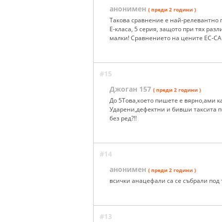
анонимен
( преди 2 години )
Такова сравнение е най-релевантно п
Е-класа, 5 серия, защото при тях раз
малки! Сравнението на цените ЕС-САЩ
#15
Джоган 157
( преди 2 години )
До 5Това,което пишете е вярно,ами ка
Ударени,дефектни и бивши таксита по 
без ред?!!
#14
анонимен
( преди 2 години )
всички анацефали са се събрали под т
#13