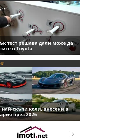
ък тест решава дали може да
тите в Toyota
НИ
е най-скъпи коли, внесени в
ария през 2026