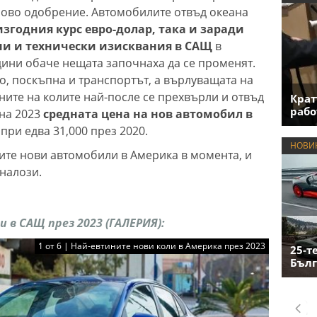
пово одобрение. Автомобилите отвъд океана
изгодния курс евро-долар, така и заради
ни и технически изисквания в САЩ
в
одини обаче нещата започнаха да се променят.
, поскъпна и транспортът, а върлуващата на
ните на колите най-после се прехвърли и отвъд
Крат
рабо
 на 2023
средната цена на нов автомобил в
, при едва 31,000 през 2020.
НОВИ
ите нови автомобили в Америка в момента, и
аналози.
в САЩ през 2023 (ГАЛЕРИЯ):
1 от 6 | Най-евтините нови коли в Америка през 2023
25-т
Бълг