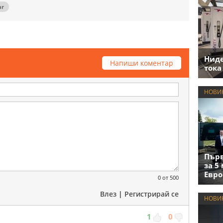
ar
Нид
Напиши коментар
тока
НОВИ
Първ
за 5
Евро
0
от 500
Влез
|
Регистрирай се
НОВИ
1
0