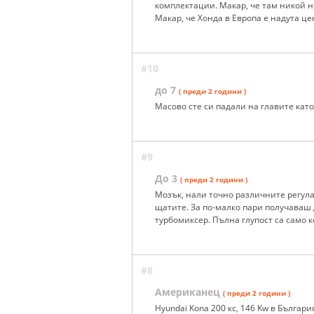
комплектации. Макар, че там никой не
Макар, че Хонда в Европа е надута цен
#10
до 7
( преди 2 години )
Масово сте си падали на главите като
#9
До 3
( преди 2 години )
Мозък, нали точно различните регула
щатите. За по-малко пари получаваш
турбомиксер. Пълна глупост са само к
#8
Американец
( преди 2 години )
Hyundai Kona 200 кс, 146 Kw в Българи