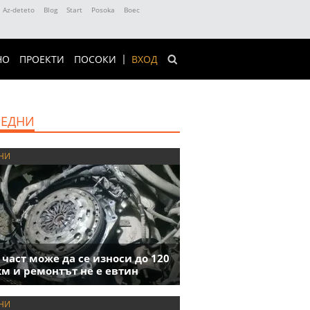
Az-deteto
Blog
Start
Posoka
Boec
НО
ПРОЕКТИ
ПОСОКИ
ВХОД
ЕДНИ
НИ
 част може да се износи до 120
км и ремонтът не е евтин
НИ