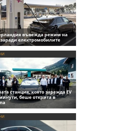
ерландия въвежда режим на
 заради електромобилите
НИ
ата станция, която зарежда EV
 минути, беше открита в
па
НИ