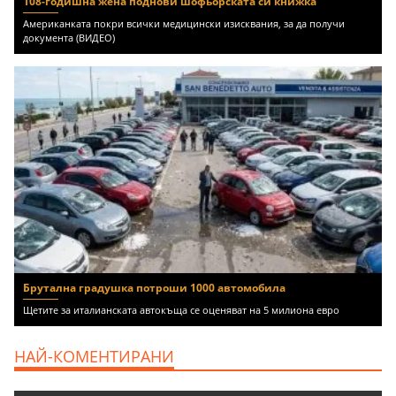
108-годишна жена поднови шофьорската си книжка
Американката покри всички медицински изисквания, за да получи
документа (ВИДЕО)
Брутална градушка потроши 1000 автомобила
Щетите за италианската автокъща се оценяват на 5 милиона евро
НАЙ-КОМЕНТИРАНИ