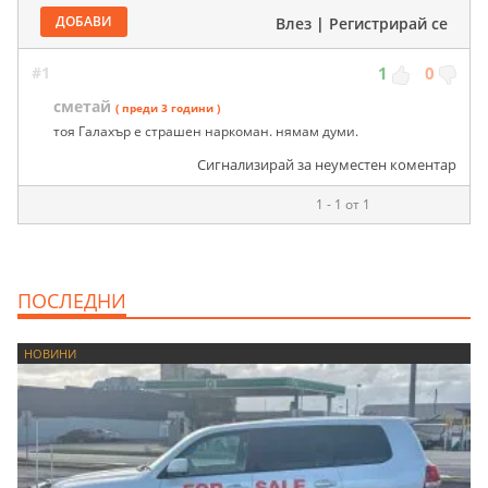
ДОБАВИ
Влез
|
Регистрирай се
#1
1
0
сметай
( преди 3 години )
тоя Галахър е страшен наркоман. нямам думи.
Сигнализирай за неуместен коментар
1 - 1 от 1
ПОСЛЕДНИ
НОВИНИ