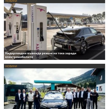
НОВИНИ
Нидерландия въвежда режим на тока заради
електромобилите
НОВИНИ