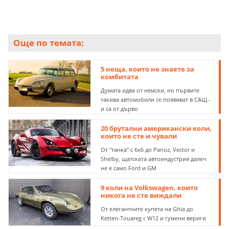
Още по темата:
5 неща, които не знаете за
комбитата
Думата идва от немски, но първите
такива автомобили се появяват в САЩ -
и са от дърво
20 брутални американски коли,
които не сте и чували
От "танка" с 6х6 до Panoz, Vector и
Shelby, щатската автоиндустрия далеч
не е само Ford и GM
9 коли на Volkswagen, които
никога не сте виждали
От елегантните купета на Ghia до
Ketten-Touareg с W12 и гумени вериги