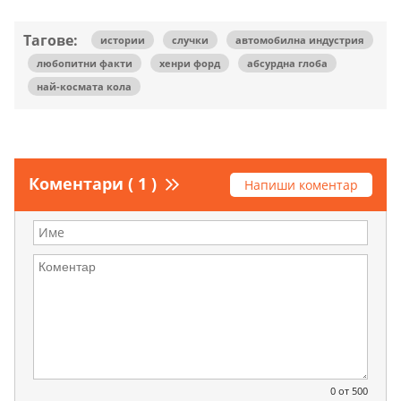
Тагове:
истории
случки
автомобилна индустрия
любопитни факти
хенри форд
абсурдна глоба
най-космата кола
Коментари ( 1 )
Напиши коментар
0
от 500