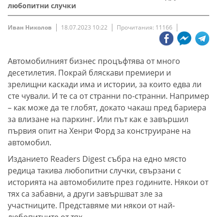
любопитни случки
Иван Николов
18.07.2023 10:22
Прочитания: 11166
Автомобилният бизнес процъфтява от много
десетилетия. Покрай бляскави премиери и
зрелищни каскади има и истории, за които едва ли
сте чували. И те са от странни по-странни. Например
– как може да те глобят, докато чакаш пред бариера
за влизане на паркинг. Или път как е завършил
първия опит на Хенри Форд за конструиране на
автомобил.
Изданието Readers Digest събра на едно място
редица такива любопитни случки, свързани с
историята на автомобилите през годините. Някои от
тях са забавни, а други завършват зле за
участниците. Представяме ми някои от най-