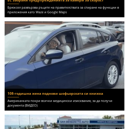
ЕС забрани предупрежденията за камери за скорост
Брюксел развързва ръцете на правителствата за спиране на функции в
приложения като Waze и Google Maps
108-годишна жена поднови шофьорската си книжка
Американката покри всички медицински изисквания, за да получи
документа (ВИДЕО)