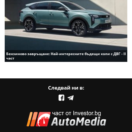
Бензиново завръщане: Най-интересните бъдещи коли с ДВГ - II
част
Следвай ни в: