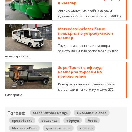
в кемпер
Автомобилът има двойно легло и
кухненски бокс с газов котлон (ВИДЕО)
Mercedes Sprinter беше
превърнат в ултралуксозен
кемпер
Трудно е да разпознаете донора,
защото машината разполага с изцяло
нова каросерия
SuperTourer е офроуд-
кемпер за търсачи на
приключения
Конструкцията е направена от леки
материали и теглото му е само 272
килограма
Тагове:
Stone Offroad Design
1.5 милиона евро
преработка
всъдеход
офроуд
Arocs
Mercedes-Benz
дом на колела
кемпер