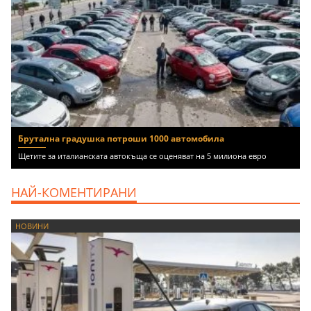
Брутална градушка потроши 1000 автомобила
Щетите за италианската автокъща се оценяват на 5 милиона евро
НАЙ-КОМЕНТИРАНИ
НОВИНИ