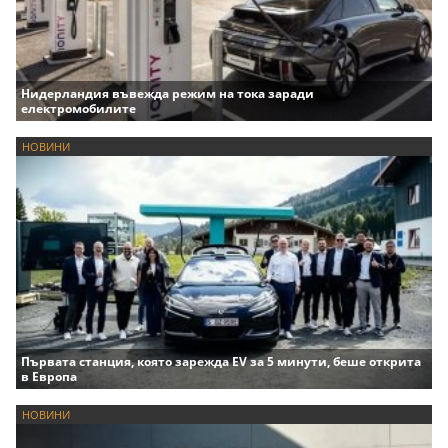
Нидерландия въвежда режим на тока заради
електромобилите
НОВИНИ
Първата станция, която зарежда EV за 5 минути, беше открита
в Европа
НОВИНИ