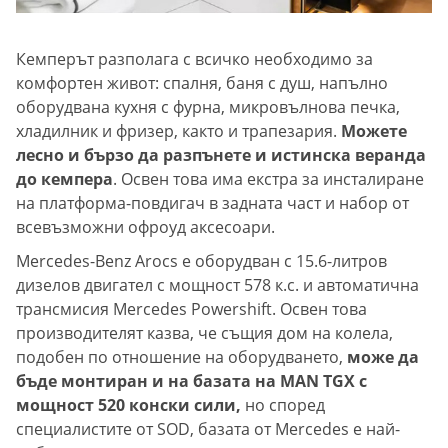
Кемперът разполага с всичко необходимо за
комфортен живот: спалня, баня с душ, напълно
оборудвана кухня с фурна, микровълнова печка,
хладилник и фризер, както и трапезария.
Можете
лесно и бързо да разпънете и истинска веранда
до кемпера
. Освен това има екстра за инсталиране
на платформа-повдигач в задната част и набор от
всевъзможни офроуд аксесоари.
Mercedes-Benz Arocs е оборудван с 15.6-литров
дизелов двигател с мощност 578 к.с. и автоматична
трансмисия Mercedes Powershift. Освен това
производителят казва, че същия дом на колела,
подобен по отношение на оборудването,
може да
бъде монтиран и на базата на MAN TGX с
мощност 520 конски сили,
но според
специалистите от SOD, базата от Mercedes е най-