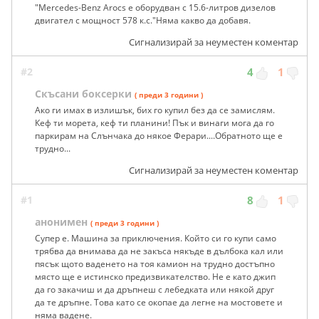
"Mercedes-Benz Arocs е оборудван с 15.6-литров дизелов
двигател с мощност 578 к.с."Няма какво да добавя.
Сигнализирай за неуместен коментар
#2
4
1
Скъсани боксерки
( преди 3 години )
Ако ги имах в излишък, бих го купил без да се замислям.
Кеф ти морета, кеф ти планини! Пък и винаги мога да го
паркирам на Слънчака до някое Ферари....Обратното ще е
трудно...
Сигнализирай за неуместен коментар
#1
8
1
анонимен
( преди 3 години )
Супер е. Машина за приключения. Който си го купи само
трябва да внимава да не закъса някъде в дълбока кал или
пясък щото ваденето на тоя камион на трудно достъпно
място ще е истинско предизвикателство. Не e като джип
да го закачиш и да дръпнеш с лебедката или някой друг
да те дръпне. Tова като се окопае да легне на мостовете и
няма вадене.