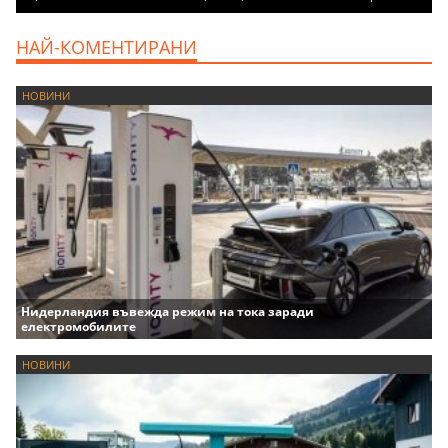
НАЙ-КОМЕНТИРАНИ
НОВИНИ
Нидерландия въвежда режим на тока заради
електромобилите
НОВИНИ