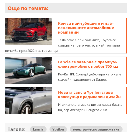
Още по темата:
Кои са най-губещите и най-
печелившите автомобилни
компании
Tesla вече е при големите, Toyota се
смъква на трето място, а най-голямата
печалба през 2022 е за германци
Lancia се завърна с премиум-
електромобил с пробег 700 км
Pu+Ra HPE Concept дебютира като купе
с дизайн, вдъхновен от Stratos
Новата Lancia Ypsilon става
кросоувър с радикален дизайн
Италианската марка ще използва базата
на Jeep Avenger и Peugeot 2008
Тагове:
Lancia
Ypsilon
електрическо задвижване