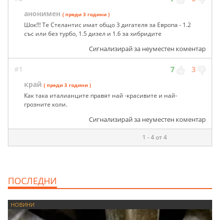
анонимен
( преди 3 години )
Шок!!! Те Стелантис имат общо 3 дигателя за Европа - 1.2
със или без турбо, 1.5 дизел и 1.6 за хибридите
Сигнализирай за неуместен коментар
#1
7
3
край
( преди 3 години )
Как така италианците правят най -красивите и най-
грозните коли.
Сигнализирай за неуместен коментар
1 - 4 от 4
ПОСЛЕДНИ
НОВИНИ