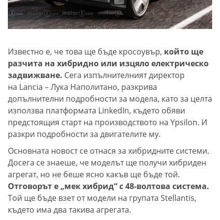
Известно е, че това ще бъде кросоувър,
който ще
разчита на хибридно или изцяло електрическо
задвижване.
Сега изпълнителният директор
на Lancia – Лука Наполитано, разкрива
допълнителни подробности за модела, като за целта
използва платформата LinkedIn, където обяви
предстоящия старт на производството на Ypsilon. И
разкри подробности за двигателите му.
Основната новост се отнася за хибридните системи.
Досега се знаеше, че моделът ще получи хибриден
агрегат, но не беше ясно какъв ще бъде той.
Отговорът е „мек хибрид“ с 48-волтова система.
Той ще бъде взет от модели на групата Stellantis,
където има два такива агрегата.