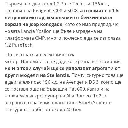
Първият е с двигател 1.2 Pure Tech със 136 к.с.,
поставян на Peugeot 3008 и 5008,
а вторият е с 1,5-
литровия мотор, използван от бензиновата
версия на Jeep Renegade
. Като се има предвид, че
новата Lancia Ypsilon ще бъде изградена на
платформата CMP, много по-лесно e да се използва
1.2 PureTech.
Що се отнася до електрическия
мотор, Наполитано не даде конкретна информация,
но и в този случай ще се използват агрегати от
други модели на Stellantis.
Почти сигурно това ще
е двигателят със 156 к.с. на Avenger и DS 3, който ще
се поставя още на бъдещия Fiat 600, както и на
новия малък кросоувър на Alfa Romeo. Той се
захранва от батерия с капацитет 54 кВт/ч, която
осигурява пробег от около 400 км.