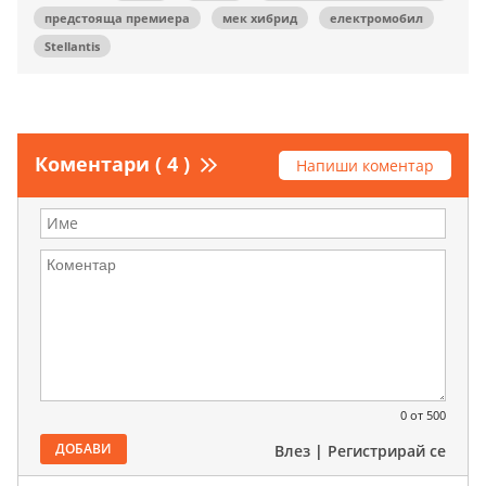
предстояща премиера
мек хибрид
електромобил
Stellantis
Коментари ( 4 )
Напиши коментар
0
от 500
ДОБАВИ
Влез
|
Регистрирай се