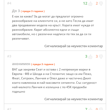
#4
12
2
До 3
( преди 3 години )
Е как за какво? За да могат да предлагат огромно
разнообразие на клиентите си, а не като Тесла да имат
два продаваеми модела на кръст. Хората имат нужда от
разнообразие. Карат абсолютно едни и същи
автомобили, но с различни надписи по тях за да си ги
различават.
Сигнализирай за неуместен коментар
#3
3
3
анонимен
( преди 3 години )
ВАГ ще закрива Сеат и остава с 2 непремиум марки в
Европа - ФВ и Шкода а на Стелантис защо са им Пежо,
Фиат, Ситроен, Ланчия и Опел даже и частично Джип
които навлязоха в най-масовите сегменти. Със сигурност
най-малкото Ланчия е излишна с по 45К продажби
годишно
Сигнализирай за неуместен коментар
#2
7
0