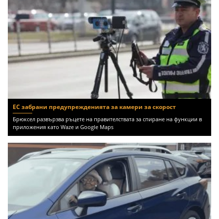
ЕС забрани предупрежденията за камери за скорост
Брюксел развързва ръцете на правителствата за спиране на функции в
приложения като Waze и Google Maps