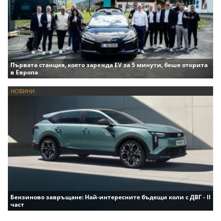
Първата станция, която зарежда EV за 5 минути, беше открита
в Европа
НОВИНИ
Бензиново завръщане: Най-интересните бъдещи коли с ДВГ - II
част