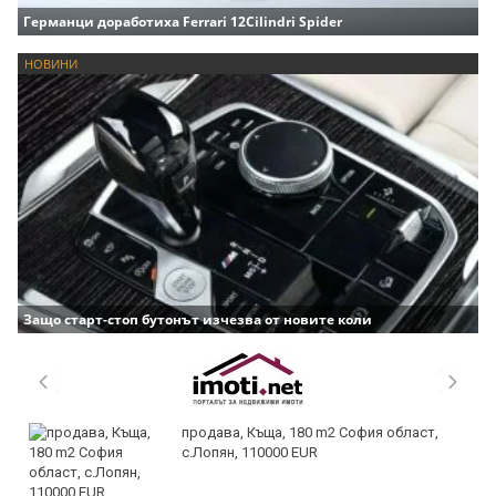
Германци доработиха Ferrari 12Cilindri Spider
НОВИНИ
Защо старт-стоп бутонът изчезва от новите коли
продава, Къща, 180 m2 София област,
с.Лопян, 110000 EUR