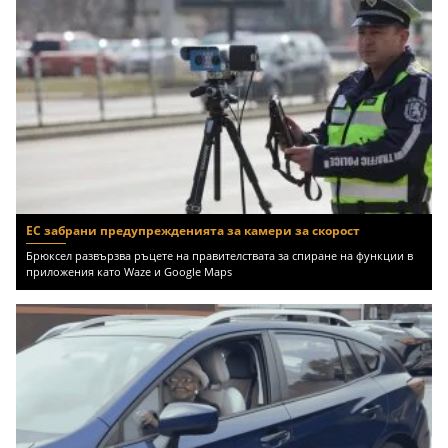
ЕС забрани предупрежденията за камери за скорост
Брюксел развързва ръцете на правителствата за спиране на функции в
приложения като Waze и Google Maps