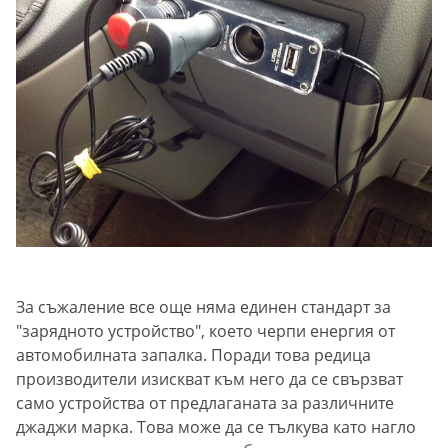
За съжаление все още няма единен стандарт за
"зарядното устройство", което черпи енергия от
автомобилната запалка. Поради това редица
производители изискват към него да се свързват
само устройства от предлаганата за различните
джаджи марка. Това може да се тълкува като нагло