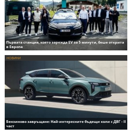
Първата станция, която зарежда EV за 5 минути, беше открита
в Европа
НОВИНИ
Бензиново завръщане: Най-интересните бъдещи коли с ДВГ - II
част