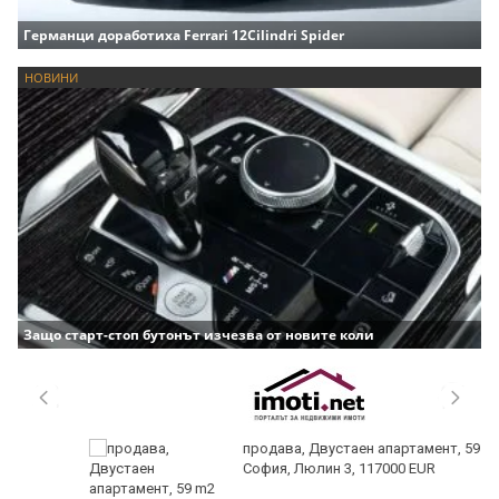
Германци доработиха Ferrari 12Cilindri Spider
НОВИНИ
Защо старт-стоп бутонът изчезва от новите коли
продава, Двустаен апартамент, 59 m2
София, Люлин 3, 117000 EUR