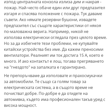
изпод централната конзола излиза дим и накрая -
пожар. Най-често обаче един или друг предпазител
изгаря и спасява положение с пожара. Тук даваме
съвети. Ако нямате резервни бушони, извадете
предпазител със същоте характеристики от някоя
по-маловажна верига. Например, никой не
използва електрически огледала през цялото време.
Но за да избегнете тези проблеми, не купувайте
китайски устройства без име. Да кажем преносими
вентилатори. Реалният им ток достига 15 А, което е
много. И ако контактът е лош, тогава прегряването
на "гнездото" на запалката е гарантирано.
Не препоръчваме да използвате и прахосмукачки
за автомобили. Те също са голям товар за
електрическата система, а в същото време не
почистват добре. По-добре е да отидете на
автомивка, където има професионален такъв уред с
висока мощност.