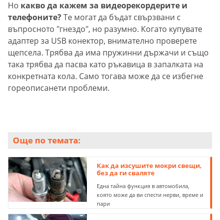
Но
какво да кажем за видеорекордерите и
телефоните?
Те могат да бъдат свързвани с
въпросното "гнездо", но разумно. Когато купувате
адаптер за USB конектор, внимателно проверете
щепсела. Трябва да има пружинни държачи и също
така трябва да пасва като ръкавица в запалката на
конкретната кола. Само тогава може да се избегне
гореописанети проблеми.
Още по темата:
Как да изсушите мокри свещи,
без да ги сваляте
Една тайна функция в автомобила,
която може да ви спести нерви, време и
пари