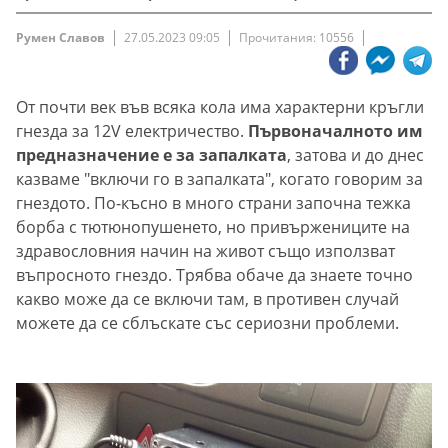
Румен Славов
27.05.2023 09:05
Прочитания: 10556
От почти век във всяка кола има характерни кръгли
гнезда за 12V eлектричество.
Първоначалното им
предназначение е за запалката
, затова и до днес
казваме "включи го в запалката", когато говорим за
гнездото. По-късно в много страни започна тежка
борба с тютюнопушенето, но привържениците на
здравословния начин на живот също използват
въпросното гнездо. Трябва обаче да знаете точно
какво може да се включи там, в противен случай
можете да се сблъскате със сериозни проблеми.