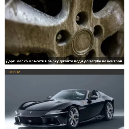
Дори малко мръсотия върху джанта води до загуба на контрол
НОВИНИ