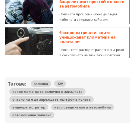
Защо летният престой е опасен
за автомобила
Повечето проблеми може да бъдат
избегнати с няколко действия
6 основни грешки, които
унищожават климатика на
колата ви
Човешкият фактор играе основна роля
в съсипването на тази важна система
Тагове:
запалка
12V
какво може да се включва в запалката
опасно ли е да зареждате телефон в колата
видеорегистратор
късо съединение в автомобила
автомобилна запалка