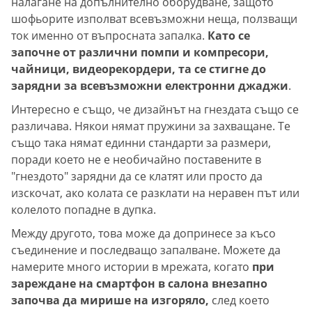
налагане на допълнително оборудване, защото
шофьорите изполват всевъзможни неща, ползващи
ток именно от въпросната запалка.
Като се
започне от различни помпи и компресори,
чайници, видеорекордери, та се стигне до
зарядни за всевъзможни електронни джаджи
.
Интересно е също, че дизайнът на гнездата също се
различава. Някои нямат пружини за захващане. Те
също така нямат единни стандарти за размери,
поради което не е необичайно поставените в
"гнездото" зарядни да се клатят или просто да
изскочат, ако колата се разклати на неравен път или
колелото попадне в дупка.
Между другото, това може да допринесе за късо
съединение и последващо запалване. Можете да
намерите много истории в мрежата, когато
при
зареждане на смартфон в салона внезапно
започва да мирише на изгоряло,
след което