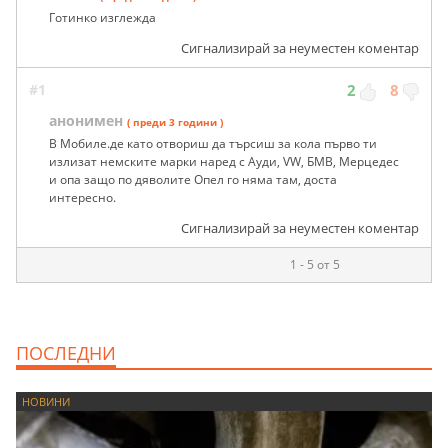
Готинко изглежда
Сигнализирай за неуместен коментар
#1
2
8
анонимен
( преди 3 години )
В Мобиле.де като отвориш да търсиш за кола първо ти
излизат немските марки наред с Ауди, VW, БМВ, Мерцедес
и опа защо по дяволите Опел го няма там, доста
интересно.
Сигнализирай за неуместен коментар
1 - 5 от 5
ПОСЛЕДНИ
НОВИНИ