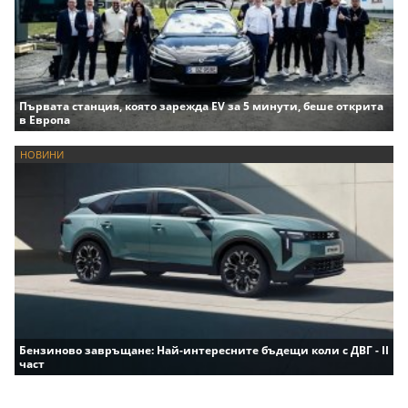
Първата станция, която зарежда EV за 5 минути, беше открита
в Европа
НОВИНИ
Бензиново завръщане: Най-интересните бъдещи коли с ДВГ - II
част