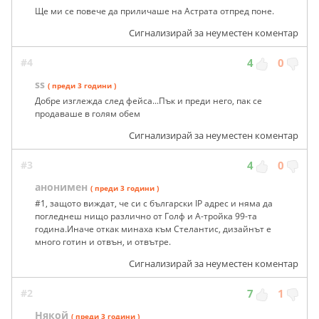
Ще ми се повече да приличаше на Астрата отпред поне.
Сигнализирай за неуместен коментар
#4
4
0
ss
( преди 3 години )
Добре изглежда след фейса...Пък и преди него, пак се
продаваше в голям обем
Сигнализирай за неуместен коментар
#3
4
0
анонимен
( преди 3 години )
#1, защото виждат, че си с български IP адрес и няма да
погледнеш нищо различно от Голф и А-тройка 99-та
година.Иначе откак минаха към Стелантис, дизайнът е
много готин и отвън, и отвътре.
Сигнализирай за неуместен коментар
#2
7
1
Някой
( преди 3 години )