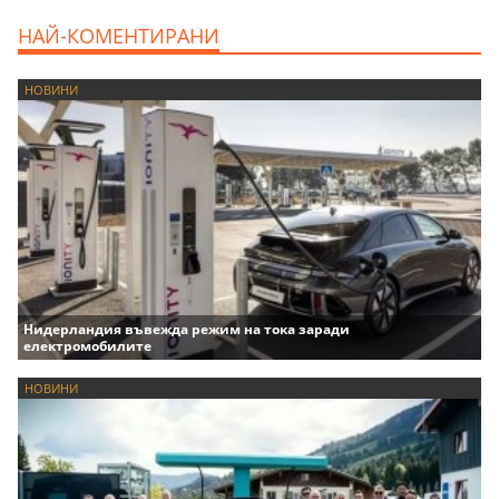
НАЙ-КОМЕНТИРАНИ
НОВИНИ
Нидерландия въвежда режим на тока заради
електромобилите
НОВИНИ