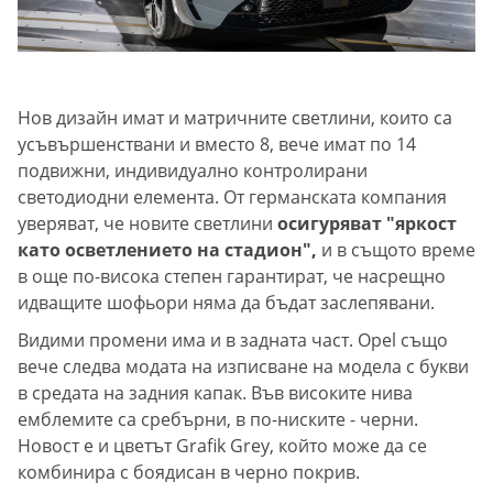
Нов дизайн имат и матричните светлини, които са
усъвършенствани и вместо 8, вече имат по 14
подвижни, индивидуално контролирани
светодиодни елемента. От германската компания
уверяват, че новите светлини
осигуряват "яркост
като осветлението на стадион",
и в същото време
в още по-висока степен гарантират, че насрещно
идващите шофьори няма да бъдат заслепявани.
Видими промени има и в задната част. Opel също
вече следва модата на изписване на модела с букви
в средата на задния капак. Във високите нива
емблемите са сребърни, в по-ниските - черни.
Новост е и цветът Grafik Grey, който може да се
комбинира с боядисан в черно покрив.