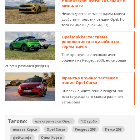
Новият Opel Astra: Скъсване с
миналото
Никога досега не сме виждали такива
удобства и глезотии от един Opel. Но
това си има и цена (ВИДЕО)
Opel Mokka: тестваме
революцията в дизайна на
германците
Този кросоувър е технологичен
роднина на Peugeot 2008, но се усеща
съвсем различен (ВИДЕО)
Френска връзка: тестваме
новия Opel Corsa
Въпреки общите гени с Peugeot 208
това се усеща като съвсем различен
автомобил
Тагове:
електрически Опел
1.2 турбо
новата Корса
Opel Corsa
Peugeot 208
Пежо 208
фейслифт
Опел Корса