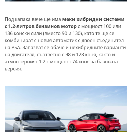
Под капака вече ще има
меки хибридни системи
с 1.2-литров бензинов мотор
с мощност 100 или
136 конски сили (вместо 90 и 130), като те ще се
комбинират с новия автоматик с двоен съединител
на PSA. Запазват се обаче и нехибридните варианти
на двигателя, съответно с 98 и 128 коня, както и
атмосферният 1.2 с мощност 74 коня за базовата
версия.