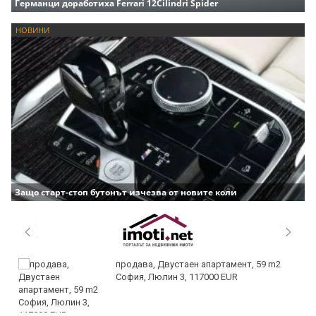
Германци доработиха Ferrari 12Cilindri Spider
НОВИНИ
Защо старт-стоп бутонът изчезва от новите коли
продава, Двустаен апартамент, 59 m2
София, Люлин 3, 117000 EUR