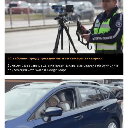
ЕС забрани предупрежденията за камери за скорост
Брюксел развързва ръцете на правителствата за спиране на функции в
приложения като Waze и Google Maps