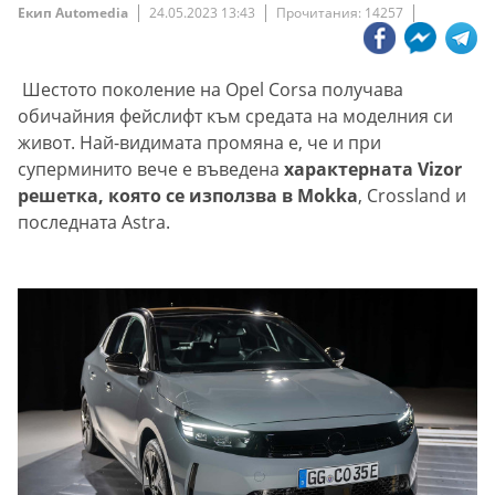
Екип Automedia
24.05.2023 13:43
Прочитания: 14257
Шестото поколение на Opel Corsa получава
обичайния фейслифт към средата на моделния си
живот. Най-видимата промяна е, че и при
суперминито вече е въведена
характерната Vizor
решетка, която се използва в Mokka
, Crossland и
последната Astra.