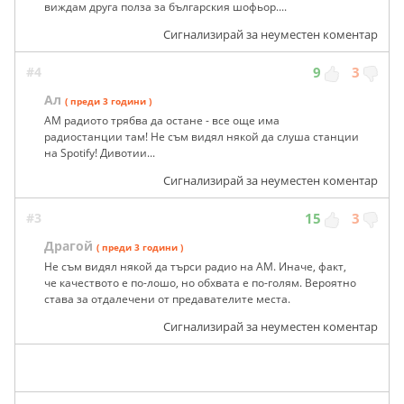
виждам друга полза за българския шофьор....
Сигнализирай за неуместен коментар
#4
9
3
Ал
( преди 3 години )
АМ радиото трябва да остане - все още има
радиостанции там! Не съм видял някой да слуша станции
на Spotify! Дивотии...
Сигнализирай за неуместен коментар
#3
15
3
Драгой
( преди 3 години )
Не съм видял някой да търси радио на АМ. Иначе, факт,
че качеството е по-лошо, но обхвата е по-голям. Вероятно
става за отдалечени от предавателите места.
Сигнализирай за неуместен коментар