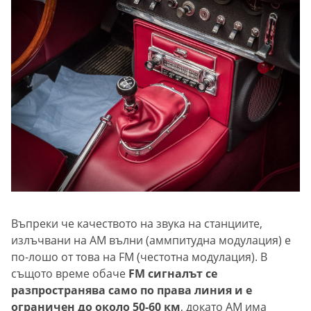
Въпреки че качеството на звука на станциите,
излъчвани на AM вълни (аммпитудна модулация) е
по-лошо от това на FM (честотна модулация). В
същото време обаче
FM сигналът се
разпространява само по права линия и е
ограничен до около 50-60 км
, докато AM има