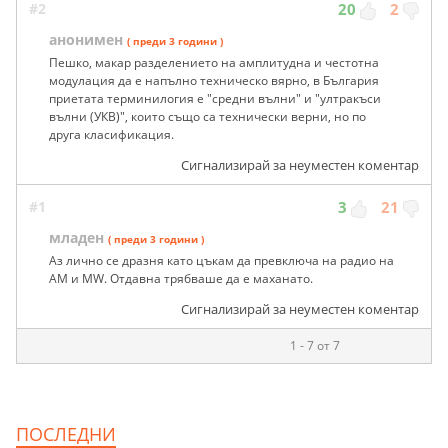
#2
20
2
анонимен
( преди 3 години )
Пешко, макар разделението на амплитудна и честотна
модулация да е напълно техническо вярно, в България
приетата терминилогия е "средни вълни" и "ултракъси
вълни (УКВ)", които също са технически верни, но по
друга класификация.
Сигнализирай за неуместен коментар
#1
3
21
младен
( преди 3 години )
Аз лично се дразня като цъкам да превключа на радио на
AM и MW. Отдавна трябваше да е маханато.
Сигнализирай за неуместен коментар
1 - 7 от 7
ПОСЛЕДНИ