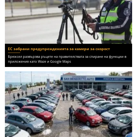
ЕС забрани предупрежденията за камери за скорост
Брюксел развързва ръцете на правителствата за спиране на функции в
приложения като Waze и Google Maps