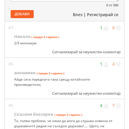
0
от 500
ДОБАВИ
Влез
|
Регистрирай се
#7
1
0
Никола
( преди 3 години )
2/3 минимум
Сигнализирай за неуместен коментар
#6
1
4
анонимен
( преди 3 години )
Айде сега поредната така срещу китайските
производители,
Сигнализирай за неуместен коментар
#5
4
7
Скъсани боксерки
( преди 3 години )
То, голям проблем, че няма да мога да слушам новини от
държавните радия на съседни държави!..... Щото, не