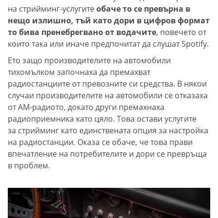
на стрийминг-услугите
обаче то се превърна в
нещо излишно, тъй като дори в цифров формат
то бива пренебрегвано от водачите
, повечето от
които така или иначе предпочитат да слушат Spotify.
Ето защо производителите на автомобили
тихомълком започнаха да премахват
радиостанциите от превозните си средства. В някои
случаи производителите на автомобили се отказаха
от AM-радиото, докато други премахнаха
радиоприемника като цяло. Това остави услугите
за стрийминг като единствената опция за настройка
на радиостанции. Оказа се обаче, че това прави
впечатление на потребителите и дори се превръща
в проблем.