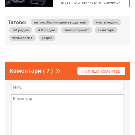
тъгуват по спътниковите приемници
Тагове:
автомобилни производители
мултимедия
FM радио
AM радио
законопроект
сенатори
технология
радио
Коментари ( 7 )
Напиши коментар