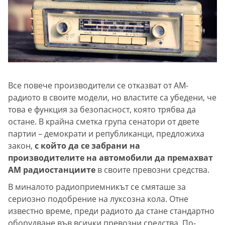
Все повече производители се отказват от AM-
радиото в своите модели, но властите са убедени, че
това е функция за безопасност, която трябва да
остане. В крайна сметка група сенатори от двете
партии – демократи и републиканци, предложиха
закон,
с който да се забрани на
производителите на автомобили да премахват
AM радиостанциите
в своите превозни средства.
В миналото радиоприемникът се смяташе за
сериозно подобрение на луксозна кола. Отне
известно време, преди радиото да стане стандартно
оборудване във всички превозни средства. По-