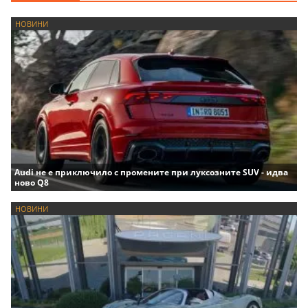
НОВИНИ
Audi не е приключило с промените при луксозните SUV - идва
ново Q8
НОВИНИ