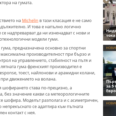
тора на гумата.
ъствието на
Michelin
в тази класация е не само
адължително. И това е напълно логично
Нид
и се надпреварват да ни изненадват с нови и
тока
отехнологични модели гуми.
на гума, предназначена основно за спортни
НОВИ
 максимална производителност при бързо и
рол на управлението, стабилност на пътя и
 лятната гума френският производител е
esponse, тоест, найлонови и арамидни колани,
 при движението на волана.
Първ
за 5
я шофирането става по-прецизно, а
Евро
а, без значение какви са метеорологичните
 се шофира. Моделът разполага и с асиметричен,
НОВИ
то непрекъснато се адаптира към пътната
ен контакт с нея.