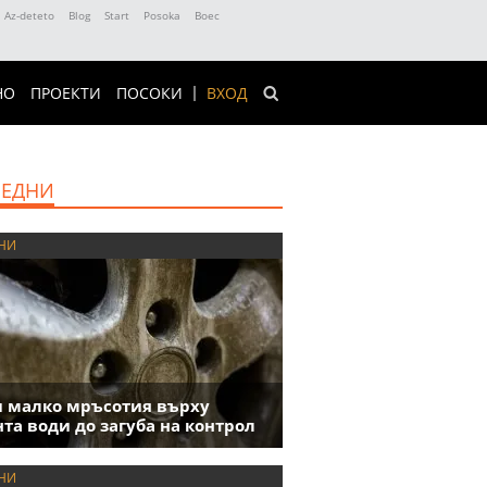
Az-deteto
Blog
Start
Posoka
Boec
НО
ПРОЕКТИ
ПОСОКИ
ВХОД
ЕДНИ
НИ
 малко мръсотия върху
та води до загуба на контрол
НИ