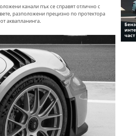
ложени канали пък се справят отлично с
овете, разположени прецизно по протектора
 от аквапланинга.
Бенз
инте
част