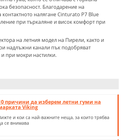
сока безопасност. Благодарение на
контактното налягане Cinturato P7 Blue
ление при търкаляне и висок комфорт при
ктора на летния модел на Пирели, както и
ири надлъжни канали пък подобряват
а и при мокри настилки.
10 причини да изберем летни гуми на
марката Viking
Вижте и кои са най-важните неща, за които трябва
да се внимава