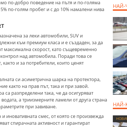
амо по-добро поведение на пътя и по-голяма
НАЙ-
15% по-голям пробег и с до 10% намалени нива
800 E
RT
дназначена за леки автомобили, SUV и
лежни към премиум класа и е създаден, за да
ат максимална скорост, като същевременно
контрол над автомобила. Поради това се
 както и за потребители, които ценят
калната си асиметрична шарка на протектора,
ие както на прав път, така и при завой.
а са разпределени така, че да осигуряват
водата, а триизмерните ламели от друга страна
НАЙ-
араметрите при завиване.
о и иновативната смес, от която се произвежда
НОВИ
ват спирачната активност и гарантират