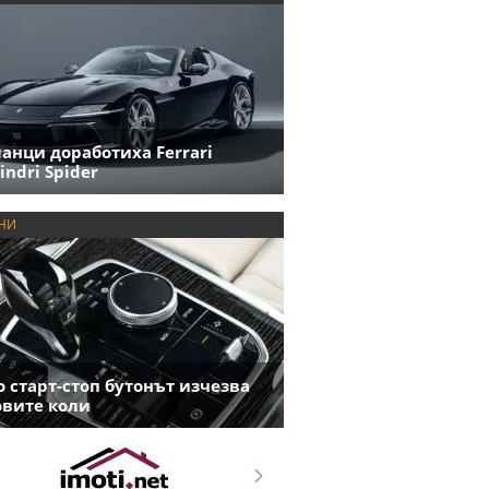
анци доработиха Ferrari
indri Spider
НИ
 старт-стоп бутонът изчезва
овите коли