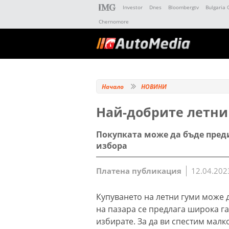
Investor
Dnes
Bloombergtv
Bulgaria 
Chernomore
Начало
НОВИНИ
Най-добрите летни 
Покупката може да бъде преди
избора
Платена публикация
12.04.202
Купуването на летни гуми може д
на пазара се предлага широка га
избирате. За да ви спестим малк