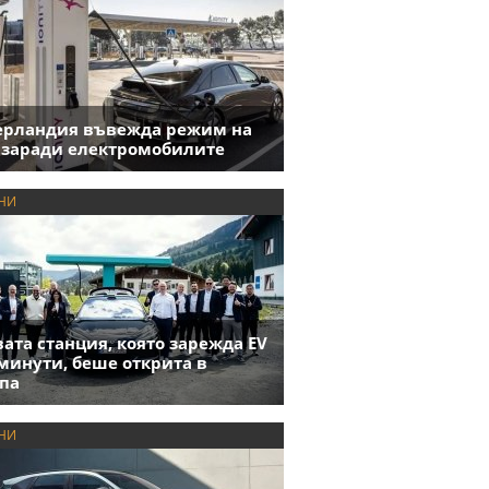
ерландия въвежда режим на
 заради електромобилите
НИ
ата станция, която зарежда EV
 минути, беше открита в
па
НИ