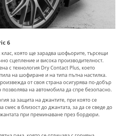
ic 6
к клас, която ще зарадва шофьорите, търсещи
ично сцепление и висока производителност.
ена с технология Dry Contact Plus, което
стила на шофиране и на типа пътна настилка.
произвежда от своя страна осигурява по-добър
то позволява на автомобила да спре безопасно.
гия за защита на джантите, при която се
 смес в близост до джантата, за да се сведе до
джантата при преминаване през бордюри.
лятна гума, която се отличава с горивна