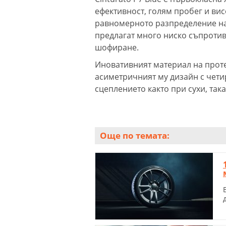
ефективност, голям пробег и ви
равномерното разпределение на 
предлагат много ниско съпротив
шофиране.
Иновативният материал на проте
асиметричният му дизайн с чет
сцеплението както при сухи, так
Още по темата: