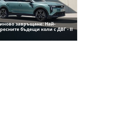
иново завръщане: Най-
ресните бъдещи коли с ДВГ - II