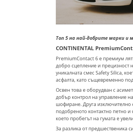
Топ 5 на най-добрите марки и 
CONTINENTAL PremiumConta
PremiumContact 6 е премиум лят
добро сцепление и прецизност н
уникалната смес Safety Silica, к
асфалта, като същевременно под
Освен това е оборудван с асиме
добър контрол на управление на
шофиране. Друга изключително с
подобреното контактно петно и 
което пробегът на гумата е увел
За разлика от предшественика си