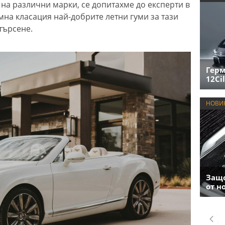
 на различни марки, се допитахме до експерти в
мна класация най-добрите летни гуми за тази
търсене.
Герм
12Cil
НОВИ
Защо
от н