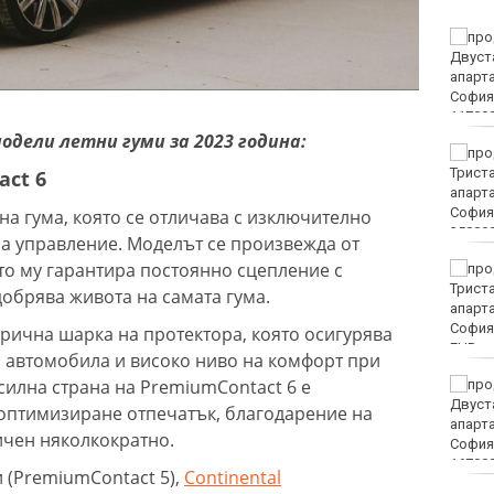
Винисиус Жуниор
преподписа с Реал
(Мадрид)
модели летни гуми за 2023 година:
ЦСКА удари с 3:0 Макаби
като гост
ct 6
на гума, която се отличава с изключително
а управление. Моделът се произвежда от
oето му гарантира постоянно сцепление с
Тъжна вест! Почина
голямо име в
обрява живота на самата гума.
медицината
трична шарка на протектора, която осигурява
EUR
 автомобила и високо ниво на комфорт при
илна страна на PremiumContact 6 е
Златото стигна до 4295
долара за унция
оптимизиране отпечатък, благодарение на
ичен няколкократно.
 (PremiumContact 5),
Continental