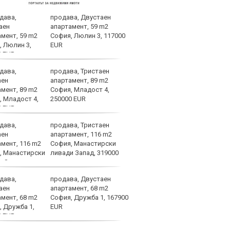
продава, Двустаен
Левс
апартамент, 59 m2
тежк
София, Люлин 3, 117000
нача
EUR
Бълг
продава, Тристаен
Левс
апартамент, 89 m2
Пло
София, Младост 4,
250000 EUR
продава, Тристаен
Лошо
апартамент, 116 m2
ще п
София, Манастирски
във 
ливади Запад, 319000
продава, Двустаен
Брун
апартамент, 68 m2
меди
София, Дружба 1, 167900
Севе
EUR