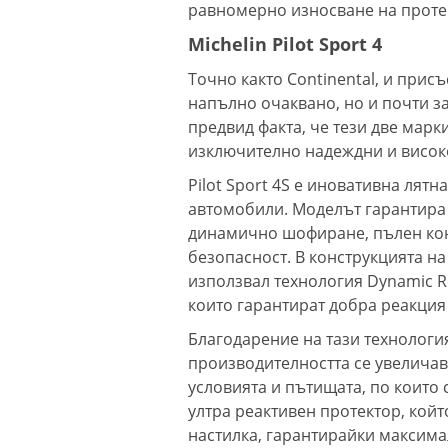
равномерно износване на протек
Michelin Pilot Sport 4
Точно както Continental, и прис
напълно очаквано, но и почти з
предвид факта, че тези две марк
изключително надеждни и висок
Pilot Sport 4S е иновативна лят
автомобили. Моделът гарантира
динамично шофиране, пълен конт
безопасност. В конструкцията на
използвал технология Dynamic R
които гарантират добра реакция
Благодарение на тази технологи
производителността се увеличав
условията и пътищата, по които
ултра реактивен протектор, кой
настилка, гарантирайки максимал