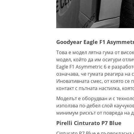
Goodyear Eagle F1 Asymmetr
Това е модел лятна гума от висо
модел, който да им осигури отл
Eagle F1 Asymmetric 6 е разработ
означава, че гумата реагира на 
Иновативната смес, от която се 
контакт с пътната настилка, коя
Моделът е оборудван и с техноло
използва по-дебел слой каучукова
минимум рискът от повреда на 
Pirelli Cinturato P7 Blue
Cinturato P7 Blue е първокласна 