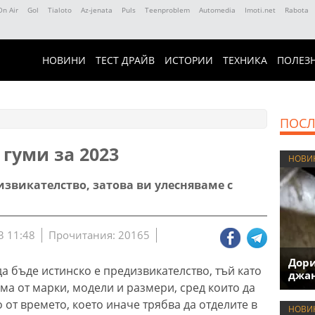
On Air
Gol
Tialoto
Az-jenata
Puls
Teenproblem
Automedia
Imoti.net
Rabota
НОВИНИ
ТЕСТ ДРАЙВ
ИСТОРИИ
ТЕХНИКА
ПОЛЕЗ
ПОСЛ
гуми за 2023
НОВИ
звикателство, затова ви улесняваме с
3 11:48
Прочитания: 20165
Дори
а бъде истинско е предизвикателство, тъй като
джан
ма от марки, модели и размери, сред които да
о от времето, което иначе трябва да отделите в
НОВИ