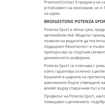
PremiumContact 6 предлага не с
устойчивост на износване, но и 
на шума.
BRIDGESTONE POTENZA SPO
Potenza Sport е лятна гума, пре
автомобили 4х4. Моделът принад
позволи на водачите да постигн
поддържат безопасност и пълен 
препоръчва за спортния сегмент,
динамичното шофиране.
Potenza Sport се отличава с уни
която гарантира отлично сцеплен
Каналите и шарките на протектор
максимално бързо отвеждане на 
влияят върху спирачния път и п
Профилът на Potenza Sport, какт
повишават сцеплението, подобря