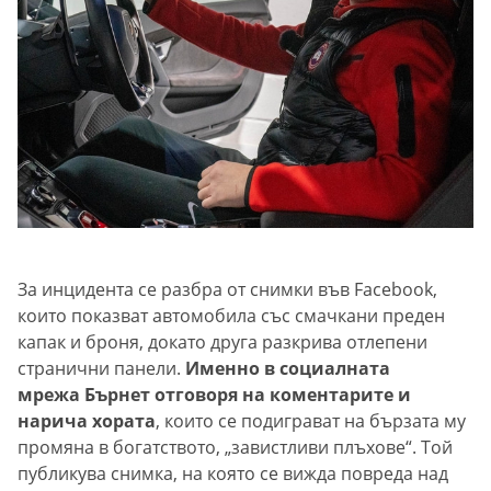
За инцидента се разбра от снимки във Facebook,
които показват автомобила със смачкани преден
капак и броня, докато друга разкрива отлепени
странични панели.
Именно в социалната
мрежа Бърнет отговоря на коментарите и
нарича хората
, които се подиграват на бързата му
промяна в богатството, „завистливи плъхове“. Той
публикува снимка, на която се вижда повреда над