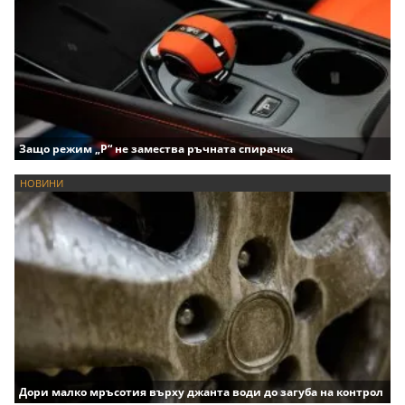
Защо режим „P“ не замества ръчната спирачка
НОВИНИ
Дори малко мръсотия върху джанта води до загуба на контрол