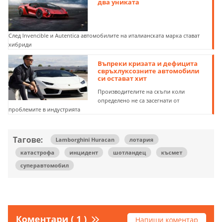
два униката
След Invencible и Autentica автомобилите на италианската марка стават
хибриди
Въпреки кризата и дефицита
свръхлуксозните автомобили
си остават хит
Производителите на скъпи коли
определено не са засегнати от
проблемите в индустрията
Тагове:
Lamborghini Huracan
лотария
катастрофа
инцидент
шотландец
късмет
суперавтомобил
Коментари ( 1 )
Напиши коментар