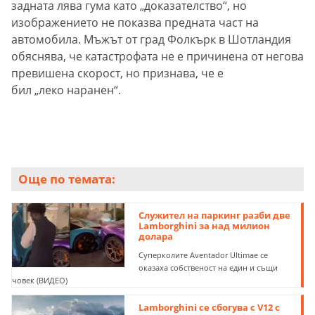
задната лява гума като „доказателство“, но
изображението не показва предната част на
автомобила. Мъжът от град Фолкърк в Шотландия
обяснява, че катастрофата не е причинена от негова
превишена скорост, но признава, че е
бил „леко наранен“.
Още по темата:
Служител на паркинг разби две
Lamborghini за над милион
долара
Суперколите Aventador Ultimae се
оказаха собственост на един и същи
човек (ВИДЕО)
Lamborghini се сбогува с V12 с