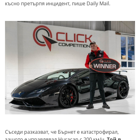
късно претърпя инцидент, пише Daily Mail.
Съседи разказват, че Бърнет е катастрофирал,
защото е управлявал Huracan с 200 км/ч.
Той в