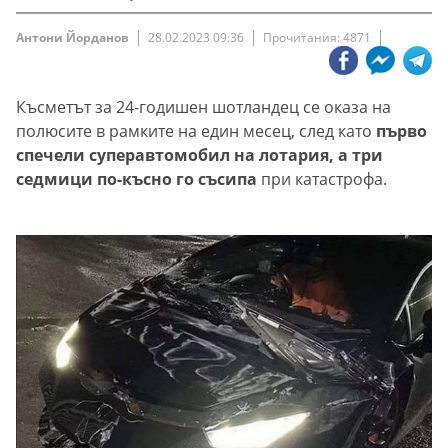
Антони Йорданов
28.02.2023 09:36
Прочитания: 4871
Късметът за 24-годишен шотландец се оказа на
полюсите в рамките на един месец, след като
първо
спечели суперавтомобил на лотария, а три
седмици по-късно го съсипа
при катастрофа.