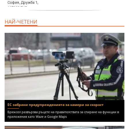
дава под наем, Двустаен апартамент, 70
НАЙ-ЧЕТЕНИ
m2 София, Манастирски Ливади, 800 EUR
ЕС забрани предупрежденията за камери за скорост
Брюксел развързва ръцете на правителствата за спиране на функции в
приложения като Waze и Google Maps