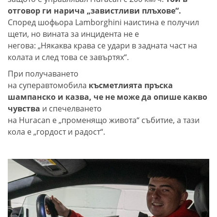
отговор ги нарича „завистливи плъхове“.
Според шофьора Lamborghini наистина е получил
щети, но вината за инцидента не е
негова: „Някаква крава се удари в задната част на
колата и след това се завъртях“.
При получаването
на суперавтомобила
късметлията пръска
шампанско и казва, че не може да опише какво
чувства
и спечелването
на Huracan е „променящо живота“ събитие, а тази
кола е „гордост и радост“.