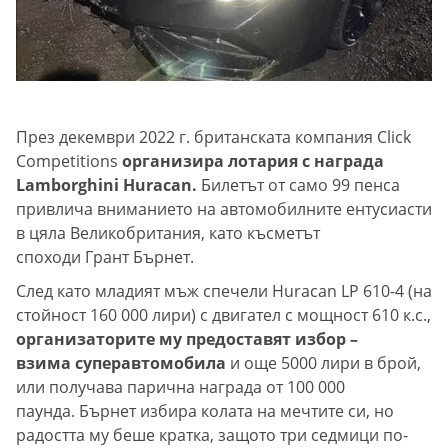
През декември 2022 г. британската компания Click
Competitions
организира лотария с награда
Lamborghini Huracan.
Билетът от само 99 пенса
привлича вниманието на автомобилните ентусиасти
в цяла Великобритания, като късметът
споходи Грант Бърнет.
След като младият мъж спечели Huracan LP 610-4 (на
стойност 160 000 лири) с двигател с мощност 610 к.с.,
организаторите му предоставят избор –
взима суперавтомобила
и още 5000 лири в брой,
или получава парична награда от 100 000
паунда. Бърнет избира колата на мечтите си, но
радостта му беше кратка, защото три седмици по-