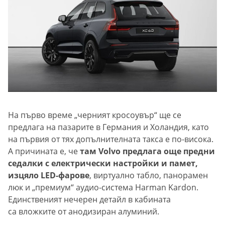
На първо време „черният кросоувър“ ще се
предлага на пазарите в Германия и Холандия, като
на първия от тях допълнителната такса е по-висока.
А причината е, че
там Volvo предлага още предни
седалки с електрически настройки и памет,
изцяло LED-фарове
, виртуално табло, панорамен
люк и „премиум“ аудио-система Harman Kardon.
Единственият нечерен детайл в кабината
са вложките от анодизиран алуминий.