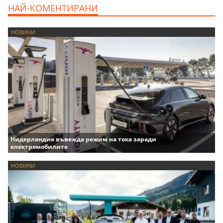
НАЙ-КОМЕНТИРАНИ
НОВИНИ
Нидерландия въвежда режим на тока заради
електромобилите
НОВИНИ