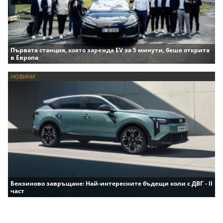
Първата станция, която зарежда EV за 5 минути, беше открита
в Европа
НОВИНИ
Бензиново завръщане: Най-интересните бъдещи коли с ДВГ - II
част