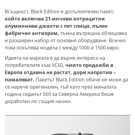
Всъщност, Black Edition е допълнителен пакет,
който включва 21-инчови антрацитни
алуминиеви джанти с пет спици, пълен
фабричен антихром,
тъмна вътрешна облицовка
и разширен набор от основно оборудване. Всичко
това оскъпява модела с между 1000 и 1500 евро.
Идеята на марката е да върне интереса на
потребителите към XC60,
чиито продажби в
Европа отдавна не растат, дори напротив –
намаляват.
Пакетът Black Edition обаче не може да
се нарече оригинален, тъй като през миналата
година седанът S60 за Северна Америка беше
доработен по същия начин.