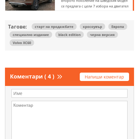
Второто поколение на шведския модел
се предлага с цели 7 избора на двигател
Тагове:
старт на продажбите
кросоувър
Европа
специално издание
black edition
черна версия
Volvo XC60
Коментари ( 4 )
Напиши коментар