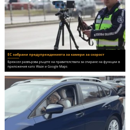
ЕС забрани предупрежденията за камери за скорост
Брюксел развързва ръцете на правителствата за спиране на функции в
приложения като Waze и Google Maps