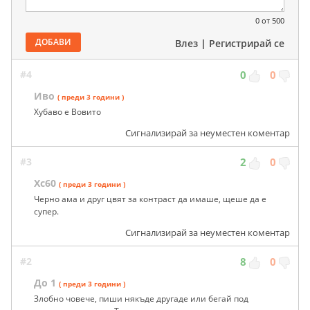
0
от 500
ДОБАВИ
Влез
|
Регистрирай се
#4
0
0
Иво
( преди 3 години )
Хубаво е Вовито
Сигнализирай за неуместен коментар
#3
2
0
Хс60
( преди 3 години )
Черно ама и друг цвят за контраст да имаше, щеше да е
супер.
Сигнализирай за неуместен коментар
#2
8
0
До 1
( преди 3 години )
Злобно човече, пиши някъде другаде или бегай под