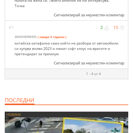
полата на жена си. Твоето мнение не ни интересува.
Точка
Сигнализирай за неуместен коментар
#1
2
15
анонимен
( преди 3 години )
китайска катафалка само който не разбира от автомобили
си купува волво 2023 и нямат софт клоус на вратите и
претендират за премиум
Сигнализирай за неуместен коментар
1 - 4 от 4
ПОСЛЕДНИ
НОВИНИ