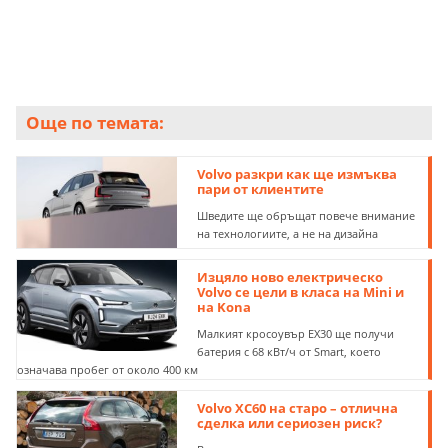
Още по темата:
Volvo разкри как ще измъква
пари от клиентите
Шведите ще обръщат повече внимание
на технологиите, а не на дизайна
Изцяло ново електрическо
Volvo се цели в класа на Mini и
на Kona
Малкият кросоувър EX30 ще получи
батерия с 68 кВт/ч от Smart, което
означава пробег от около 400 км
Volvo XC60 на старо – отлична
сделка или сериозен риск?