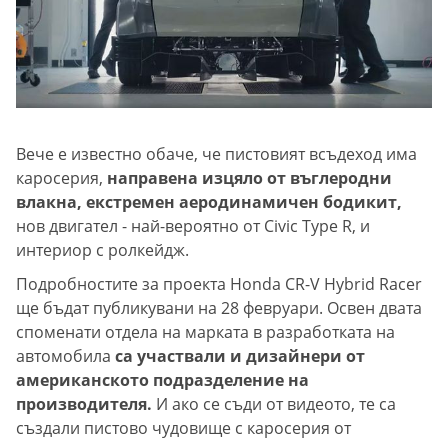
Вече е известно обаче, че пистовият всъдеход има
каросерия,
направена изцяло от въглеродни
влакна, екстремен аеродинамичен бодикит,
нов двигател - най-вероятно от Civic Type R, и
интериор с ролкейдж.
Подробностите за проекта Honda CR-V Hybrid Racer
ще бъдат публикувани на 28 февруари. Освен двата
споменати отдела на марката в разработката на
автомобила
са участвали и дизайнери от
американското подразделение на
производителя.
И ако се съди от видеото, те са
създали пистово чудовище с каросерия от