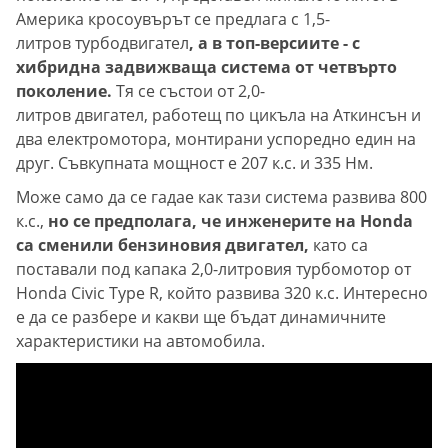
Америка кросоувърът се предлага с 1,5-
литров турбодвигател
, а в топ-версиите - с
хибридна задвижваща система от четвърто
поколение.
Тя се състои от 2,0-
литров двигател, работещ по цикъла на Аткинсън и
два електромотора, монтирани успоредно един на
друг. Съвкупната мощност е 207 к.с. и 335 Нм.
Може само да се гадае как тази система развива 800
к.с.,
но се предполага, че инженерите на Honda
са сменили бензиновия двигател,
като са
поставали под капака 2,0-литровия турбомотор от
Honda Civic Type R, който развива 320 к.с. Интересно
е да се разбере и какви ще бъдат динамичните
характеристики на автомобила.