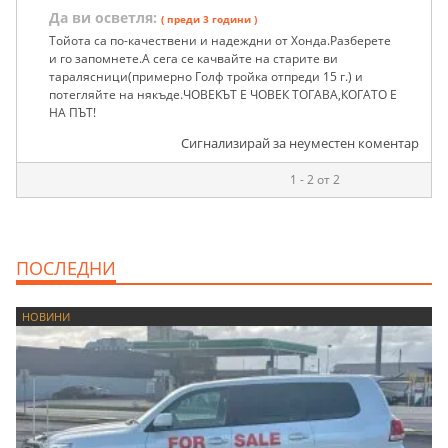
Да ви осветля:
( преди 3 години )
Тойота са по-качествени и надеждни от Хонда.Разберете
и го запомнете.А сега се качвайте на старите ви
таралясници(примерно Голф тройка отпреди 15 г.) и
потегляйте на някъде.ЧОВЕКЪТ Е ЧОВЕК ТОГАВА,КОГАТО Е
НА ПЪТ!
Сигнализирай за неуместен коментар
1 - 2 от 2
ПОСЛЕДНИ
НОВИНИ