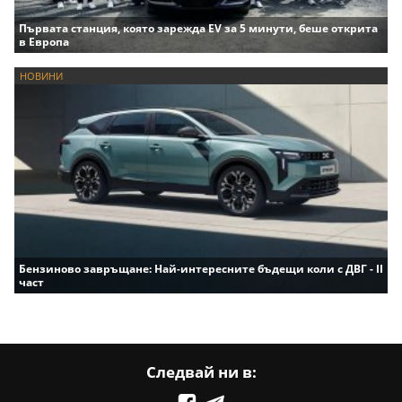
Първата станция, която зарежда EV за 5 минути, беше открита
в Европа
НОВИНИ
Бензиново завръщане: Най-интересните бъдещи коли с ДВГ - II
част
Следвай ни в: