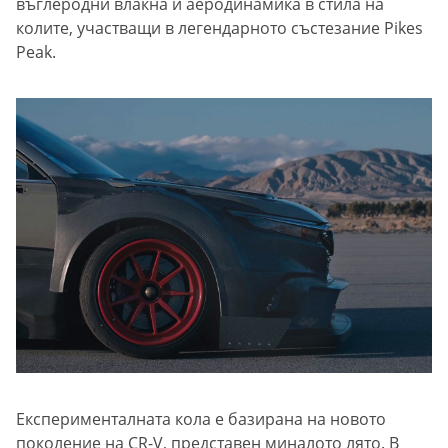
въглеродни влакна и аеродинамика в стила на
колите, участващи в легендарното състезание Pikes
Peak.
Експерименталната кола е базирана на новото
поколение на CR-V, представен миналото лято. В