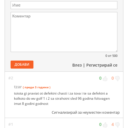
0
от 500
ДОБАВИ
Влез
|
Регистрирай се
#2
0
0
tzar
( преди 3 години )
toiota gi praviat ot defektni chasti i za tova i te sa defektni a
kolkoto do wv golf 1 i 2 sa strahotni sled 96 godina folsvagen
imat 8 godini godnost
Сигнализирай за неуместен коментар
#1
0
4