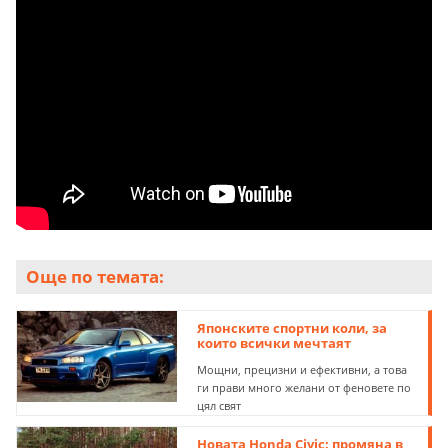
Още по темата:
Японските спортни коли, за
които всички мечтаят
Мощни, прецизни и ефективни, а това
ги прави много желани от феновете по
цял свят
Новата Honda Civic: промяна в