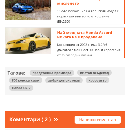
мисленето
11-ото поколение на японския модел е
пораснало във всяко отношение
(ВИДЕО)
Най-мощната Honda Accord
никога не е продавана
Концепция от 2002 г. има 3.2 V6
двигател с мощност 300 к.с. и каросерия
от въглеродни влакна
Тагове:
предстояща премиера
пистов всъдеход
800 конски сили
хибридна система
кросоувър
Honda CR-V
Коментари ( 2 )
Напиши коментар