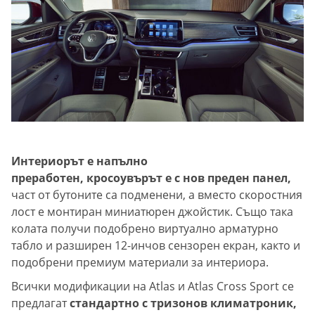
Интериорът е напълно
преработен, кросоувърът е с нов преден панел,
част от бутоните са подменени, а вместо скоростния
лост е монтиран миниатюрен джойстик. Също така
колата получи подобрено виртуално арматурно
табло и разширен 12-инчов сензорен екран, както и
подобрени премиум материали за интериора.
Всички модификации на Atlas и Atlas Cross Sport се
предлагат
стандартно с тризонов климатроник,