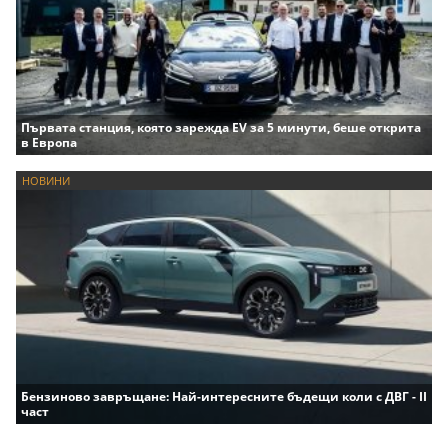
Първата станция, която зарежда EV за 5 минути, беше открита
в Европа
НОВИНИ
Бензиново завръщане: Най-интересните бъдещи коли с ДВГ - II
част