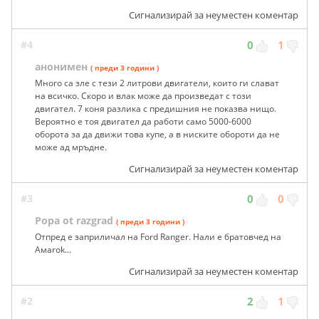
Сигнализирай за неуместен коментар
#4
0
1
анонимен
( преди 3 години )
Много са зле с тези 2 литрови двигатели, които ги слават
на всичко. Скоро и влак може да произведат с този
двигател. 7 коня разлика с предишния не показва нищо.
Вероятно е тоя двигател да работи само 5000-6000
оборота за да движи това купе, а в ниските обороти да не
може ад мръдне.
Сигнализирай за неуместен коментар
#3
0
0
Popa ot razgrad
( преди 3 години )
Отпред е заприличал на Ford Ranger. Нали е братовчед на
Амаrok...
Сигнализирай за неуместен коментар
#2
2
1