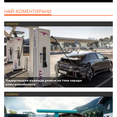
НАЙ-КОМЕНТИРАНИ
НОВИНИ
Нидерландия въвежда режим на тока заради
електромобилите
НОВИНИ