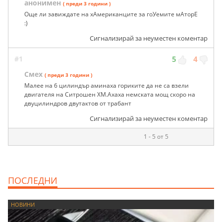
анонимен
( преди 3 години )
Още ли завиждате на хАмериканците за гоУемите мАторЕ
:)
Сигнализирай за неуместен коментар
#1
5
4
Смех
( преди 3 години )
Малее на 6 цилиндър аминаха гориките да не са взели
двигателя на Ситрошен ХМ.Ахаха немската мощ скоро на
двуцилиндров двутактов от трабант
Сигнализирай за неуместен коментар
1 - 5 от 5
ПОСЛЕДНИ
НОВИНИ