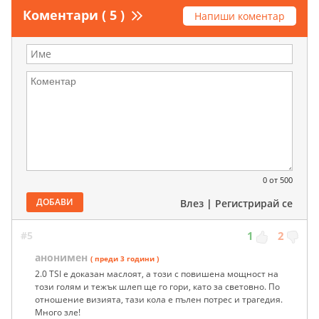
Коментари ( 5 )
Напиши коментар
0
от 500
ДОБАВИ
Влез
|
Регистрирай се
#5
1
2
анонимен
( преди 3 години )
2.0 TSI е доказан маслоят, а този с повишена мощност на
този голям и тежък шлеп ще го гори, като за световно. По
отношение визията, тази кола е пълен потрес и трагедия.
Много зле!