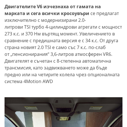
Двигателите V6 изчезнаха от гамата на
марката и сега всички кросоувъри
се предлагат
изключително с модернизирани 2.0-
литрови TSI турбо 4-цилиндрови агрегати с мощност
273 к.с. и 370 Нм въртящ момент. Увеличението в
сравнение с предишната версия е с 34 к.с. От друга
страна новият 2.0 TSI е само със 7 к.с. по-слаб
от „пенсионирания“ 3,6-литров атмосферен VR6.
Двигателят е съчетан с 8-степенна автоматична
трансмисия, като задвижването може да бъде
предно или на четирите колела чрез опционалната
система 4Motion AWD