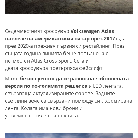
Седемместният кросоувър
Volkswagen Atlas
навлезе на американския пазар през 2017 г.,
а
през 2020-а преживя първия си рестайлинг. През
същата година линията беше попълнена с
петместен Atlas Cross Sport. Сега и
двата кросоувъра претърпяха фейслифт.
Може
безпогрешно да се разпознае обновената
версия по по-голямата решетка
и LED лентата,
свързваща актуализираните фарове. Задните
светлини вече са свързани помежду си с хромирана
лента. Колата има нови брони и
уголемен спойлер на покрива.