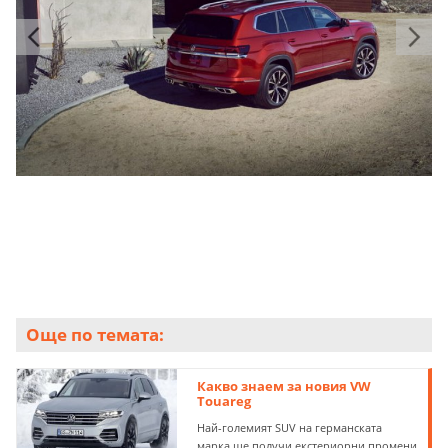
Още по темата:
Какво знаем за новия VW
Touareg
Най-големият SUV на германската
марка ще получи екстериорни промени