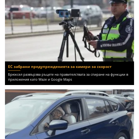
ЕС забрани предупрежденията за камери за скорост
Брюксел развързва ръцете на правителствата за спиране на функции в
приложения като Waze и Google Maps