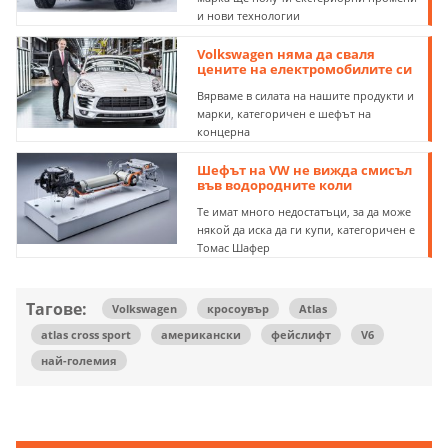
и нови технологии
Volkswagen няма да сваля
цените на електромобилите си
Вярваме в силата на нашите продукти и
марки, категоричен е шефът на
концерна
Шефът на VW не вижда смисъл
във водородните коли
Те имат много недостатъци, за да може
някой да иска да ги купи, категоричен е
Томас Шафер
Тагове:
Volkswagen
кросоувър
Atlas
atlas cross sport
американски
фейслифт
V6
най-големия