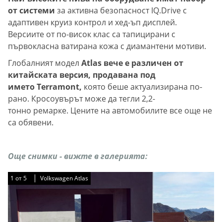
от системи
за активна безопасност IQ.Drive с
адаптивен круиз контрол и хед-ъп дисплей.
Версиите от по-висок клас са тапицирани с
първокласна ватирана кожа с диамантени мотиви.
Глобалният модел
Atlas вече е различен от
китайската версия, продавана под
името Terramont,
която беше актуализирана по-
рано. Кросоувърът може да тегли 2,2-
тонно ремарке. Цените на автомобилите все още не
са обявени.
Още снимки - вижте в галерията:
1
1
1
1
1
от
от
от
от
от
5
5
5
5
5
Volkswagen Atlas
Volkswagen Atlas
Volkswagen Atlas
Volkswagen Atlas
Volkswagen Atlas