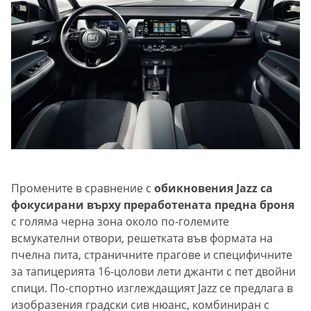
Промените в сравнение с
обикновения Jazz са
фокусирани върху преработената предна броня
с голяма черна зона около по-големите
всмукателни отвори, решетката във формата на
пчелна пита, страничните прагове и специфичните
за тапицерията 16-цолови лети джанти с пет двойни
спици. По-спортно изглеждащият Jazz се предлага в
изобразения градски сив нюанс, комбиниран с