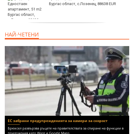
Бургас област, с.Лозенец, 88638 EUR
продава, Едностаен апартамент, 39 m2
НАЙ-ЧЕТЕНИ
Бургас област, к.к.Слънчев Бряг, 65500
EUR
ЕС забрани предупрежденията за камери за скорост
Брюксел развързва ръцете на правителствата за спиране на функции в
приложения като Waze и Google Maps