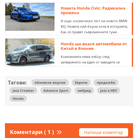
Новата Honda Civic: Радикална
промяна
И още: космически тест на новото BMW
M2; Новата най-бърза кола в историята;
Как се правят съвременните гуми
Honda ще внася автомобили от
Китай в Япония
Компанията няма избор след
затварянето на един от заводите си
Тагове:
обновена версия
Европа
продажби
Jazz Crosstar
Advance Sport
хибрид
Jazz e:HEV
Honda
Коментари ( 1 )
Напиши коментар