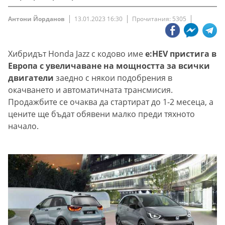
Антони Йорданов
13.01.2023 16:30
Прочитания: 5305
Хибридът Honda Jazz с кодово име
e:HEV пристига в
Европа с увеличаване на мощността за всички
двигатели
заедно с някои подобрения в
окачването и автоматичната трансмисия.
Продажбите се очаква да стартират до 1-2 месеца, а
цените ще бъдат обявени малко преди тяхното
начало.