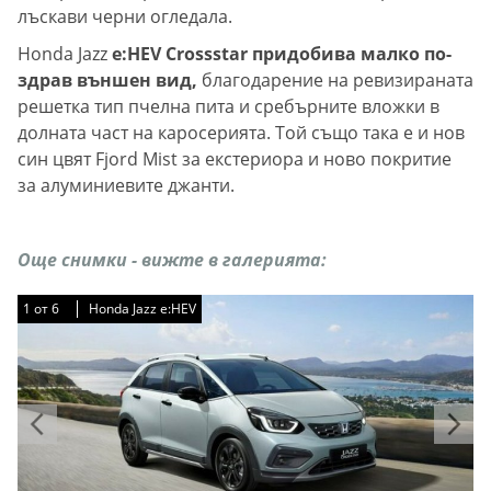
лъскави черни огледала.
Honda Jazz
e:HEV Crossstar придобива малко по-
здрав външен вид,
благодарение на ревизираната
решетка тип пчелна пита и сребърните вложки в
долната част на каросерията. Той също така е и нов
син цвят Fjord Mist за екстериора и ново покритие
за алуминиевите джанти.
Още снимки - вижте в галерията:
1
1
1
1
1
1
от
от
от
от
от
от
6
6
6
6
6
6
Honda Jazz e:HEV
Honda Jazz e:HEV
Honda Jazz e:HEV
Honda Jazz e:HEV
Honda Jazz e:HEV
Honda Jazz e:HEV