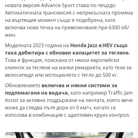
новата версия Advance Sport става по-твърдо.
Автоматичната трансмисия с непрекъсната промяна
на въртящия момент също е подобрена, като
включва нова точка на превключване при 6300 об/
мин.
Моделната 2023 година на
Honda Jazz e:HEV също
така дебютира с обновен капацитет за теглене.
Това е функция, поискана от някои европейски
клиенти за теглене на малки ремаркета, като тези за
велосипеди или мотоциклети с тегло до 500 кг.
Обновлението
включва и някои системи за
подпомагане на водача,
като например Traffic Jam
Assist за активно поддържане на лентата, която вече
може да следва пътя дори от 0 км/ч, когато се
използва в комбинация с адаптивен круиз контрол.