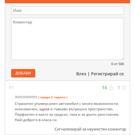
0
от 500
ДОБАВИ
Влез
|
Регистрирай се
#1
16
1
анонимен
( преди 3 години )
Страхотен универсален автомобил с много възможности,
икономичен, здрав и гъвкаво вътрешно пространство.
Перфектен е както за градско, така и за дълги разстояния.
Най-доброто в класа си.
Сигнализирай за неуместен коментар