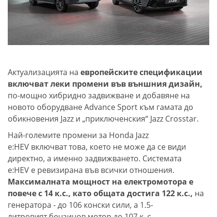
Актуализацията на
европейските спецификации
включват леки промени във външния дизайн,
по-мощно хибридно задвижване и добавяне на
новото оборудване Advance Sport към гамата до
обикновения Jazz и „приключенския“ Jazz Crosstar.
Най-големите промени за Honda Jazz
e:HEV включват това, което не може да се види
директно, а именно задвижването. Системата
e:HEV е ревизирана във всички отношения.
Максималната мощност на електромотора е
повече с 14 к.с., като общата достига 122 к.с.,
на
генератора - до 106 конски сили, а 1.5-
литровият бензинов мотор до 107 к. с.