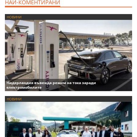
НАЙ-КОМЕНТИРАНИ
НОВИНИ
Нидерландия въвежда режим на тока заради
електромобилите
НОВИНИ