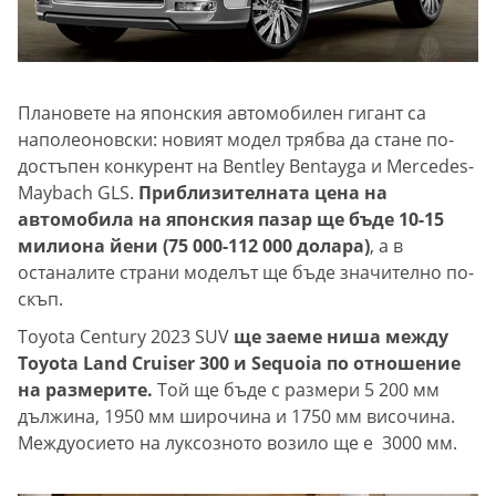
Плановете на японския автомобилен гигант са
наполеоновски: новият модел трябва да стане по-
достъпен конкурент на Bentley Bentayga и Mercedes-
Maybach GLS.
Приблизителната цена на
автомобила на японския пазар ще бъде 10-15
милиона йени (75 000-112 000 долара)
, а в
останалите страни моделът ще бъде значително по-
скъп.
Toyota Century 2023 SUV
ще заеме ниша между
Toyota Land Cruiser 300 и Sequoia по отношение
на размерите.
Той ще бъде с размери 5 200 мм
дължина, 1950 мм широчина и 1750 мм височина.
Междуосието на луксозното возило ще е 3000 мм.