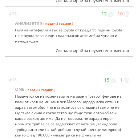
Сигнализирай за неуместен коментар
#14
12
10
Анализатор
( преди 3 години )
Голяма катафалка язък за toyota от преди 15 години toyota
не е toyota това е един пластмасов автомобил чуплив и
ненадежден
Сигнализирай за неуместен коментар
#13
15
1
ONE
( преди 3 години )
Позачетох се из коментарите на разни "ретро" фенове на
коли от края на минлия век.Масово народа иска евтин и
здрав автомобил (по възможност от стомана) само че не
му стига акъла с какво тегло ще бъде този автомобил и
какъв разход ще има. Да не говорим, че заради евро-
нормите трябва са се задвижват от четирицилиндрови
турбодвигатели (в най-добрият случай шестцилиндрови)
които след 100.000 километра са на финала на