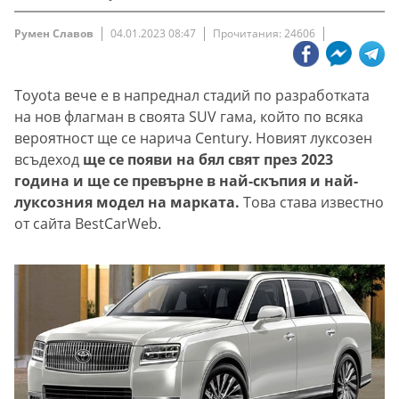
Румен Славов
04.01.2023 08:47
Прочитания: 24606
Toyota вече е в напреднал стадий по разработката
на нов флагман в своята SUV гама, който по всяка
вероятност ще се нарича Century. Новият луксозен
всъдеход
ще се появи на бял свят през 2023
година и ще се превърне в най-скъпия и най-
луксозния модел на марката.
Това става известно
от сайта BestCarWeb.