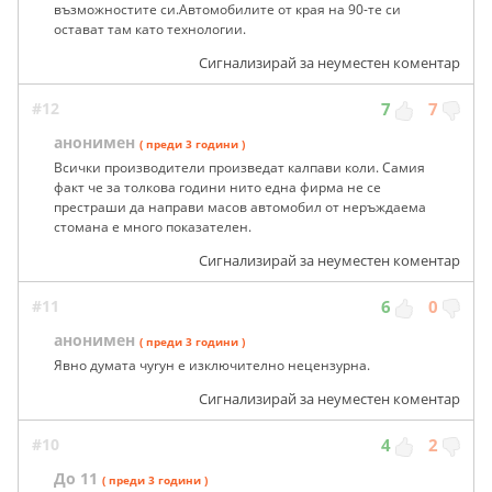
възможностите си.Автомобилите от края на 90-те си
остават там като технологии.
Сигнализирай за неуместен коментар
#12
7
7
анонимен
( преди 3 години )
Всички производители произведат калпави коли. Самия
факт че за толкова години нито една фирма не се
престраши да направи масов автомобил от неръждаема
стомана е много показателен.
Сигнализирай за неуместен коментар
#11
6
0
анонимен
( преди 3 години )
Явно думата чуrун e изключително нецензурна.
Сигнализирай за неуместен коментар
#10
4
2
До 11
( преди 3 години )