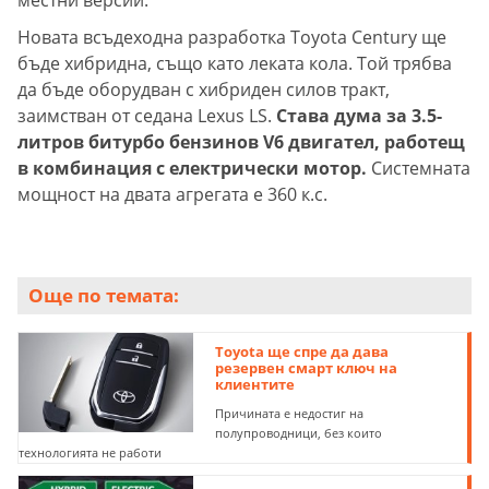
местни версии.
Новата всъдеходна разработка Toyota Century ще
бъде хибридна, също като леката кола. Той трябва
да бъде оборудван с хибриден силов тракт,
заимстван от седана Lexus LS.
Става дума за 3.5-
литров битурбо бензинов V6 двигател, работещ
в комбинация с електрически мотор.
Системната
мощност на двата агрегата е 360 к.с.
Още по темата:
Toyota ще спре да дава
резервен смарт ключ на
клиентите
Причината е недостиг на
полупроводници, без които
технологията не работи