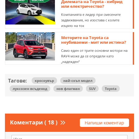
Дилемата на Toyota - хибрид
или електричество?
Компанията е лидер при смесените
задвижвания, но изостава с колите
изцяло на ток
Моторите на Toyota са
неубиваеми - мит или истина?
Само един от трите основни мотори на
RAV4 може да се определи като
„надежден“
Тагове:
кросоувър
най-скъп модел
луксозен всъдеход
нов флагман
SUV
Toyota
Коментари ( 18 )
Напиши коментар