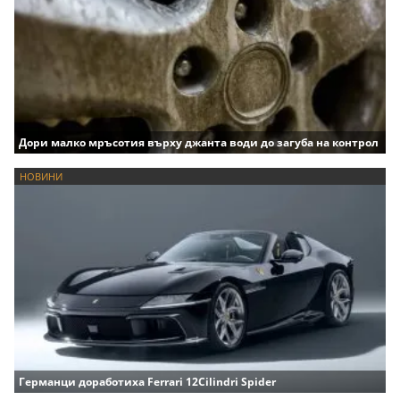
Дори малко мръсотия върху джанта води до загуба на контрол
НОВИНИ
Германци доработиха Ferrari 12Cilindri Spider