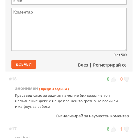
0
от 500
ДОБАВИ
Влез
|
Регистрирай се
#18
0
0
анонимен
( преди 3 години )
Красавец само за задния панел не бих казал че топ
изпълнение даже е нещо плашешто грозно но всеки си
има фкус за себеси
Сигнализирай за неуместен коментар
#17
8
1