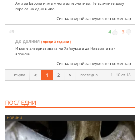
Ами за Европа няма много алтернативи. Те всичките долу
горе са на едно ниво.
Сигнализирай за неуместен коментар
#9
4
3
До долния
( преди 3 години )
И коя е алтернативата на Хайлукса а да Наварята пак
японски
Сигнализирай за неуместен коментар
<
1
2
>
първа
последна
1 - 10 от 18
ПОСЛЕДНИ
НОВИНИ