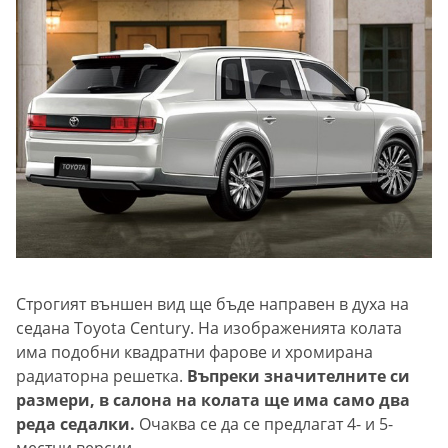
Строгият външен вид ще бъде направен в духа на
седана Toyota Century. На изображенията колата
има подобни квадратни фарове и хромирана
радиаторна решетка.
Въпреки значителните си
размери, в салона на колата ще има само два
реда седалки.
Очаква се да се предлагат 4- и 5-