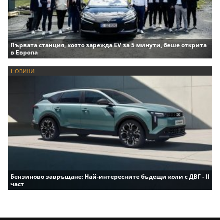
Първата станция, която зарежда EV за 5 минути, беше открита
в Европа
НОВИНИ
Бензиново завръщане: Най-интересните бъдещи коли с ДВГ - II
част