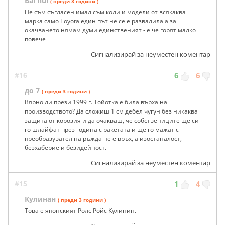
Bai hui
( преди 3 години )
Не съм съгласен имал съм коли и модели от всякаква
марка само Toyota един път не се е развалила а за
окачването нямам думи единственият - е че горят малко
повече
Сигнализирай за неуместен коментар
#16
6
6
до 7
( преди 3 години )
Вярно ли прези 1999 г. Тойотка е била върха на
производството? Да сложиш 1 см дебел чyгун без никаква
защита от корозия и да очакваш, че собствениците ще си
го шлайфат през година с ракетата и ще го мажат с
преобразувател на ръжда не е връх, а изостаналост,
безхаберие и безидейност.
Сигнализирай за неуместен коментар
#15
1
4
Кулинан
( преди 3 години )
Това е японският Ролс Ройс Кулинин.