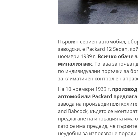
Първият сериен автомобил, обор
заводски, е Packard 12 Sedan, к
ноември 1939 г.
Всичко обаче з
миналия век
. Тогава започват
по индивидуални поръчки за бо
за климатичен контрол е направе
На 10 ноември 1939 г.
производи
автомобили Packard предлага
завода на производителя колите
and Babcock, където се монтират
предлагане на иновацията има ок
като се има предвид, че първит
неудобни за използване поради 