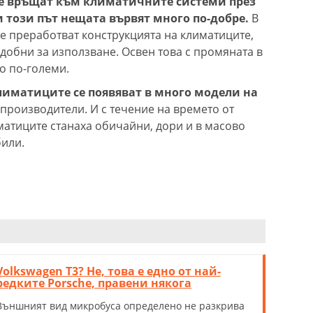
е връщат към климатичните системи през
и този път нещата вървят много по-добре.
В
 преработват конструкцията на климатиците,
добни за използване. Освен това с промяната в
о по-големи.
иматиците се появяват в много модели на
 производители. И с течение на времето от
матиците станаха обичайни, дори и в масово
или.
Volkswagen T3? Не, това е едно от най-
редките Porsche, правени някога
Външният вид микробуса определено не разкрива