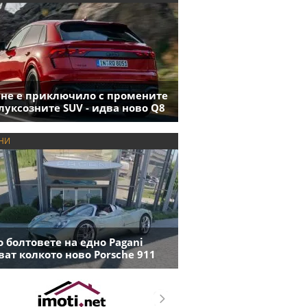
 не е приключило с промените
луксозните SUV - идва ново Q8
НИ
 болтовете на едно Pagani
ват колкото ново Porsche 911