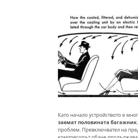
Като начало устройството е мно
заемат половината багажник
проблем. Превключвател на пре
компресорът обаче продължава д