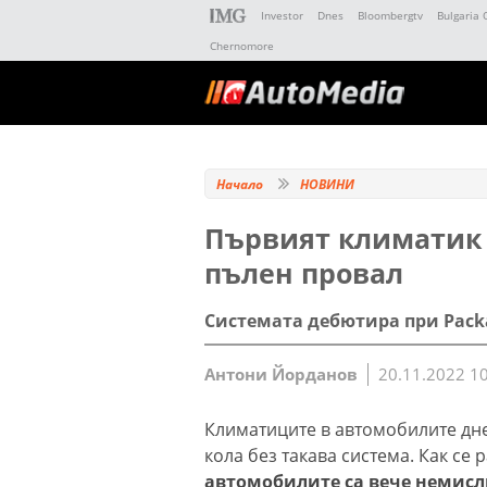
Investor
Dnes
Bloombergtv
Bulgaria 
Chernomore
Начало
НОВИНИ
Първият климатик 
пълен провал
Системата дебютира при Packa
Антони Йорданов
20.11.2022 1
Климатиците в автомобилите днес
кола без такава система. Как се 
автомобилите са вече немис