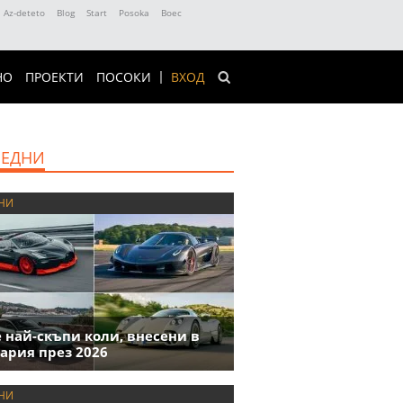
Az-deteto
Blog
Start
Posoka
Boec
НО
ПРОЕКТИ
ПОСОКИ
ВХОД
ЕДНИ
НИ
е най-скъпи коли, внесени в
ария през 2026
НИ