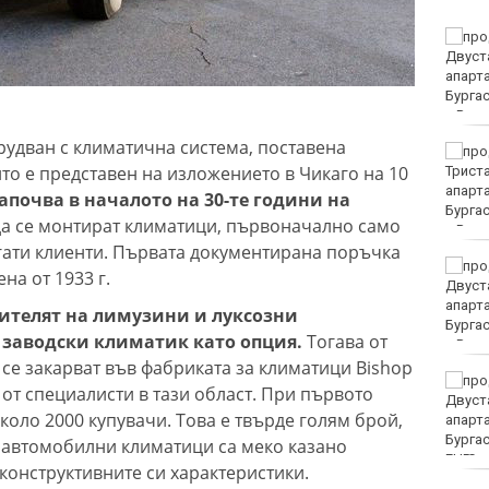
Мачовете и спортът по
ТВ днес (6 август)
удван с климатична система, поставена
Виц на деня - 6 август
ойто е представен на изложението в Чикаго на 10
апочва в началото на 30-те години на
 да се монтират климатици, първоначално само
гати клиенти. Първата документирана поръчка
21 ранени при
на от 1933 г.
катастрофи у нас през
последните 24 часа
телят на лимузини и луксозни
 заводски климатик като опция.
Тогава от
 се закарват във фабриката за климатици Bishop
Времето във Варна на 6
 от специалисти в тази област. При първото
август 2026
оло 2000 купувачи. Това е твърде голям брой,
е автомобилни климатици са меко казано
EUR
конструктивните си характеристики.