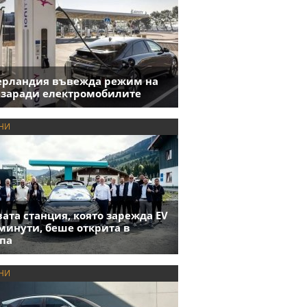
ерландия въвежда режим на
 заради електромобилите
НИ
ата станция, която зарежда EV
 минути, беше открита в
па
НИ