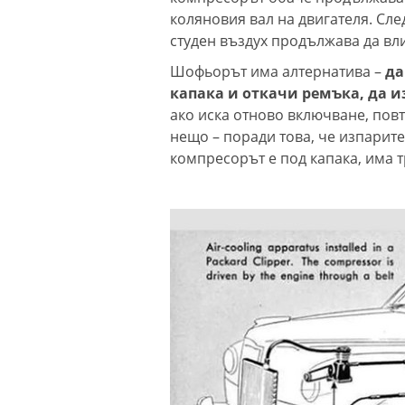
коляновия вал на двигателя. Сле
студен въздух продължава да вли
Шофьорът има алтернатива –
да
капака и откачи ремъка, да и
ако иска отново включване, пов
нещо – поради това, че изпарите
компресорът е под капака, има т