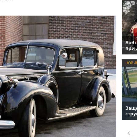
Audi
при 
НОВИ
Защо
стру