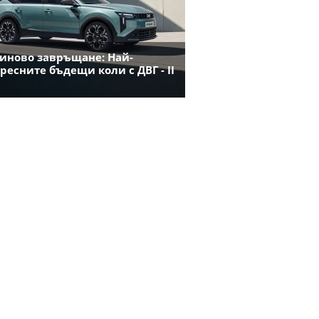
иново завръщане: Най-
ресните бъдещи коли с ДВГ - II