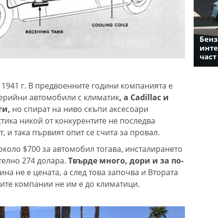
Бенз
инте
част
 1941 г. В предвоенните години компанията е
серийни автомобили с климатик
, а Cadillac и
ти,
но спират на ниво скъпи аксесоари
ктика никой от конкурентите не последва
т, и така първият опит се счита за провал.
около $700 за автомобил тогава, инсталирането
телно 274 долара.
Твърде много, дори и за по-
на не е цената, а след това започва и Втората
ите компании не им е до климатици.