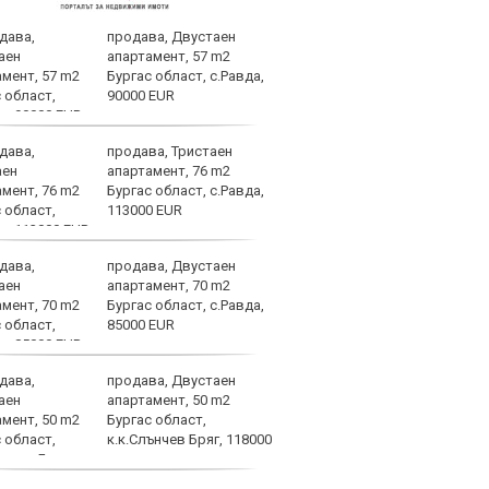
продава, Двустаен
Не м
апартамент, 57 m2
ФИФА
Бургас област, с.Равда,
Джан
90000 EUR
подк
продава, Тристаен
Евро
апартамент, 76 m2
изли
Бургас област, с.Равда,
миси
113000 EUR
продава, Двустаен
Левс
апартамент, 70 m2
неви
Бургас област, с.Равда,
орби
85000 EUR
продава, Двустаен
Голя
апартамент, 50 m2
поле
Бургас област,
Каза
к.к.Слънчев Бряг, 118000