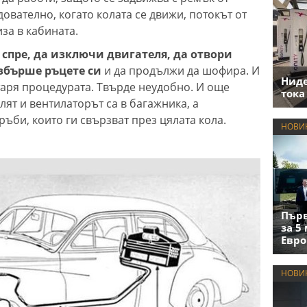
дователно, когато колата се движи, потокът от
за в кабината.
 спре, да изключи двигателя, да отвори
збърше ръцете си
и да продължи да шофира. И
Нид
таря процедурата. Твърде неудобно. И още
тока
лят и вентилаторът са в багажника, а
ръби, които ги свързват през цялата кола.
НОВИ
Първ
за 5
Евро
НОВИ