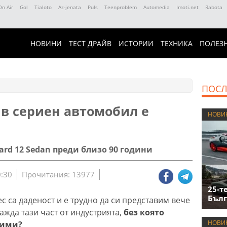
On Air
Gol
Tialoto
Az-jenata
Puls
Teenproblem
Automedia
Imoti.net
Rabota
НОВИНИ
ТЕСТ ДРАЙВ
ИСТОРИИ
ТЕХНИКА
ПОЛЕЗ
ПОСЛ
в сериен автомобил е
НОВИ
rd 12 Sedan преди близо 90 години
0:30
Прочитания: 13977
25-т
Бълг
 са даденост и е трудно да си представим вече
ражда тази част от индустрията,
без която
НОВИ
лими?