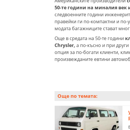
Американските производители
с
50-те години на миналия век 
следвоенните години инженерите
правейки ги по-компактни и по-у
модата багажниците стават мног
Още в средата на 50-те години
кл
Chrysler,
а по-късно и при други
опция за по-богати клиенти, кли
произвежданите евтини автомоб
Още по темата: