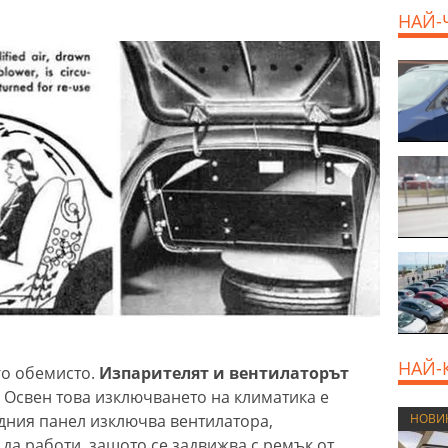
НАЙ-
НАЙ-
го обемисто.
Изпарителят и вентилаторът
. Освен това изключването на климатика е
дния панел изключва вентилатора,
НОВИ
а работи, защото се задвижва с ремък от