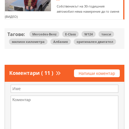
Собственикът на 30-годишния
автомобил няма намерение да го сменя
(ВИДЕО)
Тагове:
Mercedes-Benz
E-Class
W124
такси
милион километра
Албания
оригинален двигател
Коментари ( 11 )
Напиши коментар