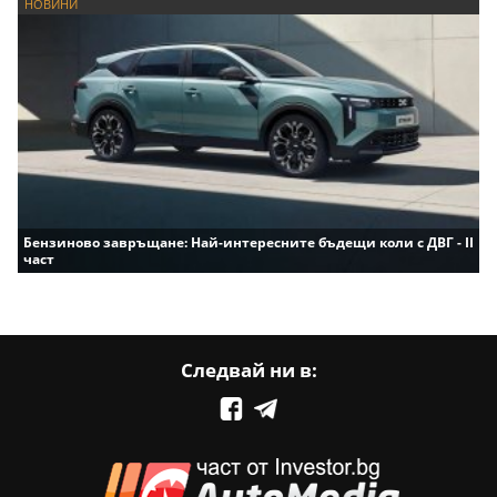
НОВИНИ
Бензиново завръщане: Най-интересните бъдещи коли с ДВГ - II
част
Следвай ни в: