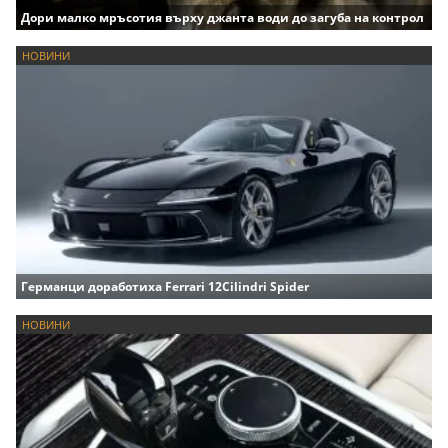
Дори малко мръсотия върху джанта води до загуба на контрол
НОВИНИ
Германци доработиха Ferrari 12Cilindri Spider
НОВИНИ