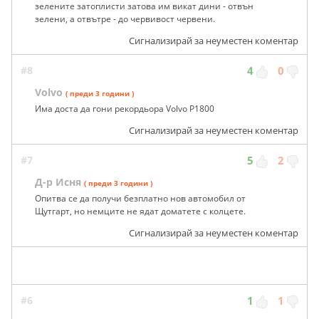
зелените затоплисти затова им викат дини - отвън
зелени, а отвътре - до червивост червени.
Сигнализирай за неуместен коментар
#8
4
0
Volvo
( преди 3 години )
Има доста да гони рекордьора Volvo P1800
Сигнализирай за неуместен коментар
#7
5
2
Д-р Исня
( преди 3 години )
Опитва се да получи безплатно нов автомобил от
Щутгарт, но немците не ядат доматете с колцете.
Сигнализирай за неуместен коментар
#6
1
1