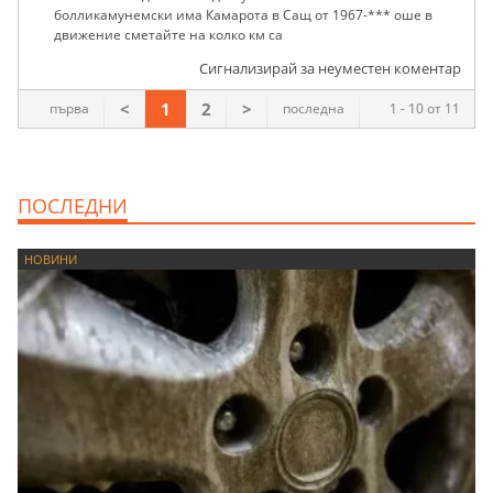
болликамунемски има Камарота в Сащ от 1967-*** оше в
движение сметайте на колко км са
Сигнализирай за неуместен коментар
<
1
2
>
първа
последна
1 - 10 от 11
ПОСЛЕДНИ
НОВИНИ