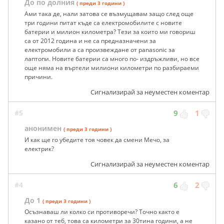
До по долния
( преди 3 години )
Ами така де, нали затова се възмущавам защо след още
три години питат къде са електромобилите с новите
батерии и милион километра? Тези за които ми говориш
са от 2012 година и не са предназначени за
електромобили а са произвеждане от panasonic за
лаптопи. Новите батерии са много по- издръжливи, но все
още няма на въртели милиони километри по разбираеми
причини.
Сигнализирай за неуместен коментар
#5
9
1
анонимен
( преди 3 години )
И как ще го убедите тоя човек да смени Мечо, за
електрик?
Сигнализирай за неуместен коментар
#4
6
2
До 1
( преди 3 години )
Осъзнаваш ли колко си противоречи? Точно както е
казано от теб, това са километри за 30тина години, а не