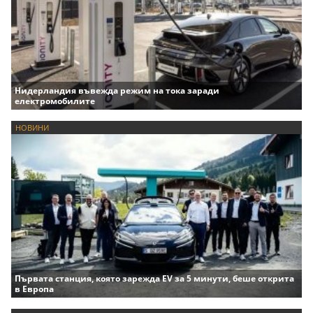
Нидерландия въвежда режим на тока заради
електромобилите
НОВИНИ
Първата станция, която зарежда EV за 5 минути, беше открита
в Европа