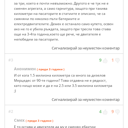
за три, което е почти невъзможно. Другото е че тук не е
сменян агрегата, а само гарнитура, защото при такива
километри на пасаторите в статиите е описано, че са
смяняни по няколко пъти батериите и
електродвигателите. Демек е останало само купето, освен
ако не го е убила ръждата, защото при тресла това става
още на 3-4та година,което ще рече, че двигателя е
непобедим за пасаторите.
Сигнализирай за неуместен коментар
#3
9
1
Анонимен
( преди 3 години )
И от кога 1.5 милиона километра са много за дизелов
Мерцедес от 90-те години? Това отдавна не е рядкост,
като нищо може и да е на 2.5 или 3.5 милиона километра
;)
Сигнализирай за неуместен коментар
#2
4
9
Смех
( преди 3 години )
Е то остава и двигателя да му е сменян ебахтии