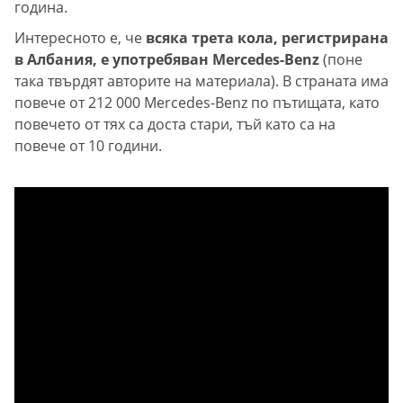
година.
Интересното е, че
всяка трета кола, регистрирана
в Албания, е употребяван Mercedes-Benz
(поне
така твърдят авторите на материала). В страната има
повече от 212 000 Mercedes-Benz по пътищата, като
повечето от тях са доста стари, тъй като са на
повече от 10 години.