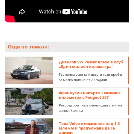
Още по темата:
Дизелов VW Passat влезе в клуб
„Един милион километра“
Германец успя да навърти този пробег
за малко повече от 20 години
Французин навъртя 1 милион
километра с Peugeot 307
Рекордьорът не е сменял двигателя на
автомобила си
Това Volvo е изминало над 1,6
млн км и продължава да се
движи