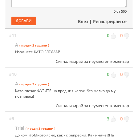
0
от 500
ДОБАВИ
Влез
|
Регистрирай се
#11
0
0
А
( преди 2 години )
Извинете КАТО ГЛЕДАМ!
Сигнализирай за неуместен коментар
#10
0
0
А
( преди 2 години )
Като глезав ФУГИТЕ на предния капак, без малко да му
повярвам!
Сигнализирай за неуместен коментар
#9
3
0
Trial
( преди 3 години )
До ком. #5Много ясно, как - с репресии. Как иначе?!На