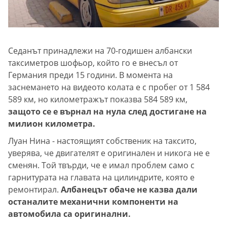
Седанът принадлежи на 70-годишен албански
таксиметров шофьор, който го е внесъл от
Германия преди 15 години. В момента на
заснемането на видеото колата е с пробег от 1 584
589 км, но километражът показва 584 589 км,
защото се е върнал на нула след достигане на
милион километра.
Луан Нина - настоящият собственик на таксито,
уверява, че двигателят е оригинален и никога не е
сменян. Той твърди, че е имал проблем само с
гарнитурата на главата на цилиндрите, която е
ремонтирал.
Албанецът обаче не казва дали
останалите механични компоненти на
автомобила са оригинални.