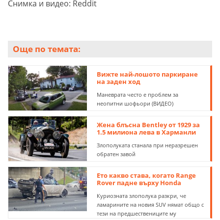
Снимка и видео: Reddit
Още по темата:
Вижте най-лошото паркиране
на заден ход
Маневрата често е проблем за
неопитни шофьори (ВИДЕО)
Жена блъсна Bentley от 1929 за
1.5 милиона лева в Харманли
Злополуката станала при неразрешен
обратен завой
Ето какво става, когато Range
Rover падне върху Honda
Куриозната злополука разкри, че
ламарините на новия SUV нямат общо с
тези на предшествениците му