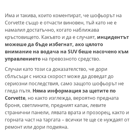
Има и такива, които коментират, че шофьорът на
Corvette също е отчасти виновен, тъй като не е
намалил достатъчно, когато наближава
кръстовището. Какъвто и да е случаят,
инцидентът
можеше да бъде избегнат, ако цялото
внимание на водача на SUV беше насочено към
управлението
на превозното средство.
Случаи като този са доказателство, че дори
сблъсъци с ниска скорост може да доведат до
сериозни последствия, само защото шофьорът не
гледа пътя.
Няма информация за щетите по
Corvette
, но както изглежда, вероятно предната
броня, светлините, предният капак, левите
странични панели, лявата врата и прозорец, както и
горната част на таргата – всички те ще се нуждаят от
ремонт или дори подмяна.