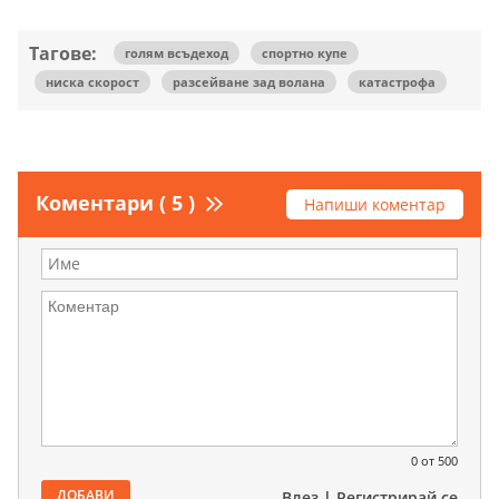
Тагове:
голям всъдеход
спортно купе
ниска скорост
разсейване зад волана
катастрофа
Коментари ( 5 )
Напиши коментар
0
от 500
ДОБАВИ
Влез
|
Регистрирай се