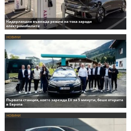
Нидерландия въвежда режим на тока заради
електромобилите
НОВИНИ
Първата станция, която зарежда EV за 5 минути, беше открита
в Европа
НОВИНИ