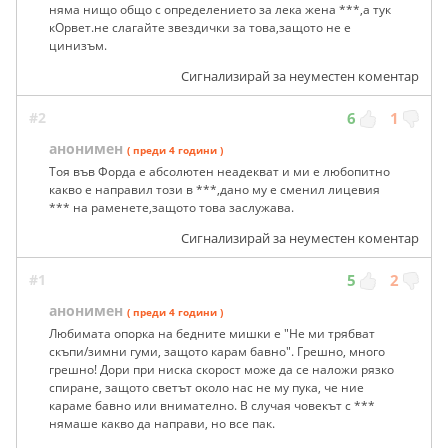
няма нищо общо с определението за лека жена ***,а тук
кОрвет.не слагайте звездички за това,защото не е
цинизъм.
Сигнализирай за неуместен коментар
#2
6
1
анонимен
( преди 4 години )
Тоя във Форда е абсолютен неадекват и ми е любопитно
какво е направил този в ***,дано му е сменил лицевия
*** на раменете,защото това заслужава.
Сигнализирай за неуместен коментар
#1
5
2
анонимен
( преди 4 години )
Любимата опорка на бедните мишки е "Не ми трябват
скъпи/зимни гуми, защото карам бавно". Грешно, много
грешно! Дори при ниска скорост може да се наложи рязко
спиране, защото светът около нас не му пука, че ние
караме бавно или внимателно. В случая човекът с ***
нямаше какво да направи, но все пак.