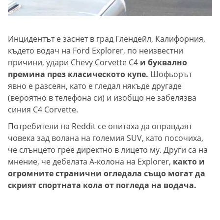
Инцидентът е заснет в град Глендейл, Калифорния,
където водач на Ford Explorer, по неизвестни
причини, удари Chevy Corvette C4
и буквално
премина през класическото купе.
Шофьорът
явно е разсеян, като е гледал някъде другаде
(вероятно в телефона си) и изобщо не забелязва
синия C4 Corvette.
Потребители на Reddit се опитаха да оправдаят
човека зад волана на големия SUV, като посочиха,
че слънцето грее директно в лицето му. Други са на
мнение, че дебелата А-колона на Explorer,
както и
огромните странични огледала също могат да
скрият спортната кола от погледа на водача.