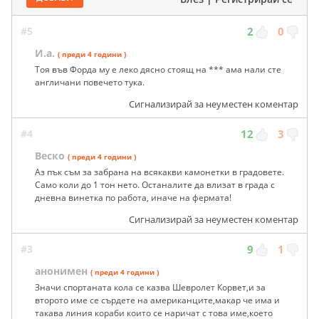
#5
2
0
И.а.
( преди 4 години )
Тоя във Форда му е леко дясно стоящ на *** ама нали сте
англичани повечето тука.
Сигнализирай за неуместен коментар
#4
12
3
Веско
( преди 4 години )
Аз пък съм за забрана на всякакви камонетки в градовете.
Само коли до 1 тон нето. Останалите да влизат в града с
дневна винетка по работа, иначе на фермата!
Сигнализирай за неуместен коментар
#3
9
1
анонимен
( преди 4 години )
Значи спортаната кола се казва Шевролет Корвет,и за
второто име се сърдете на американците,макар че има и
такава линия кораби които се наричат с това име,което