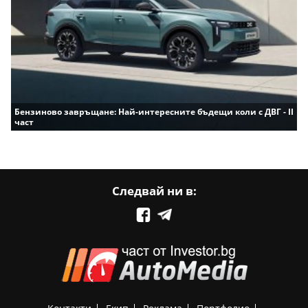
Бензиново завръщане: Най-интересните бъдещи коли с ДВГ - II
част
Следвай ни в: