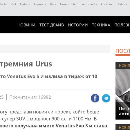
On Air
Gol
Tialoto
Az-jenata
Puls
Teenproblem
Automedia
Imoti.net
Rabota
НОВИНИ
ТЕСТ ДРАЙВ
ИСТОРИИ
ТЕХНИКА
ПОЛЕЗ
ПОСЛ
стремния Urus
НОВИ
о Venatus Evo S и излиза в тираж от 10
25
Прочитания: 16982
Петт
ory представи новия си проект, който беше
авто
супер SUV с мощност 900 к.с. и 1100 Нм. В
което получава името Venatus Evo S и става
НОВИ