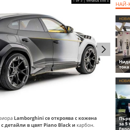
1 от 5 | Venatus Evo S
НАЙ-
НОВИ
Нид
тока
НОВИ
ериора
Lamborghini се откроява с кожена
Първ
за 5
 детайли в цвят Piano Black и
карбон.
Евро