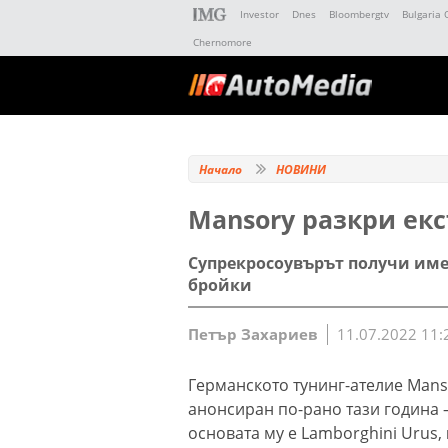
Investor
Dnes
Bloombergtv
Bulgaria 
Chernomore
Начало
НОВИНИ
Mansory разкри ек
Супрекросоувърът получи имет
бройки
Петър Захариев
11.07.2022 11:
Германското тунинг-ателие Mans
анонсиран по-рано тази година – 
основата му е Lamborghini Urus,