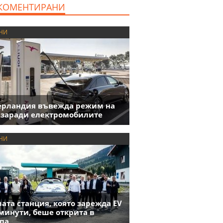
КОМЕНТИРАНИ
НИ
ерландия въвежда режим на
 заради електромобилите
НИ
ата станция, която зарежда EV
 минути, беше открита в
па