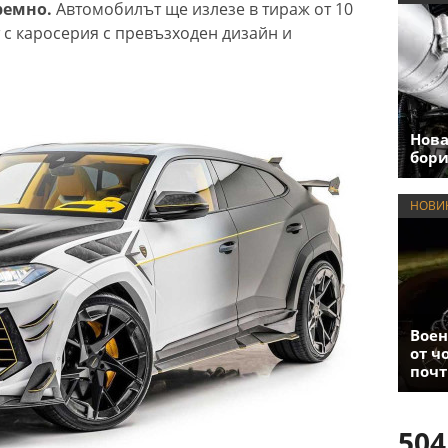
ремно.
Автомобилът ще излезе в тираж от 10
 с каросерия с превъзходен дизайн и
Нова
бори
НОВИ
Воен
от ч
почт
504