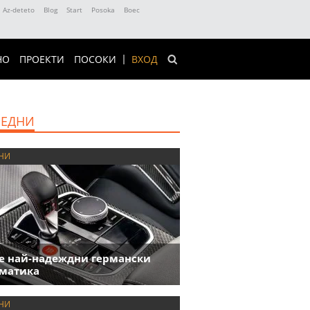
Az-deteto
Blog
Start
Posoka
Boec
НО
ПРОЕКТИ
ПОСОКИ
ВХОД
ЕДНИ
НИ
е най-надеждни германски
матика
НИ