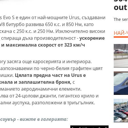
out
s Evo S е един от най-мощните Urus, създавани
The ser
V8 битурбо развива 650 к.с. и 850 Нм, като
кача с 250 к.с. и 250 Нм. Изключително високи
НАЙ-
в спираща дъха производителност -
ускорение
ди и максимална скорост от 323 км/ч
ory засяга още каросерията и интериора.
 разпознаваеми по черно-белия графитен цвят
нишки.
Цялата предна част на Urus е
кнала и заплашителна броня,
с
иманието аеродинамични елементи.
лва от 24-цолови джанти, гигантско крило и
рални ауспуха, разположени в триъгълник.
соувър - вижте в галерията: