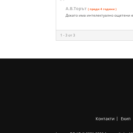
А.В.Торът
( преди 4 години )
Докато има интелектуално ощетени е
1 - 3 от 3
Контакти
Екип