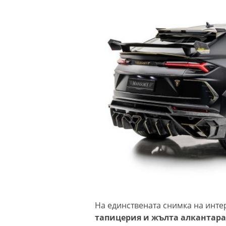
На единствената снимка на инт
тапицерия и жълта алкантара с