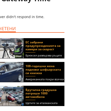
ver didn't respond in time.
ЧЕТЕНИ
ЕС забрани
предупрежденията за
камери за скорост
Брюксел развързва ръцете
на правителствата за
спиране на функции в
108-годишна жена
приложения като Waze и
поднови шофьорската
Google Maps
си книжка
Американката покри всички
медицински изисквания, за
да получи документа
Брутална градушка
(ВИДЕО)
потроши 1000
автомобила
Щетите за италианската
автокъща се оценяват на 5
милиона евро