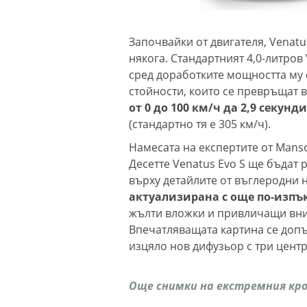
Започвайки от двигателя, Venatu
някога. Стандартният 4,0-литров 
сред доработките мощността му с
стойности, които се превръщат 
от 0 до 100 км/ч да 2,9 секун
(стандартно тя е 305 км/ч).
Намесата на експертите от Mans
Десетте Venatus Evo S ще бъдат
върху детайлите от въглеродни 
актуализирана с още по-изпъ
жълти вложки и привличащи вн
Впечатляващата картина се допъ
изцяло нов дифузьор с три цент
Още снимки на екстремния кро