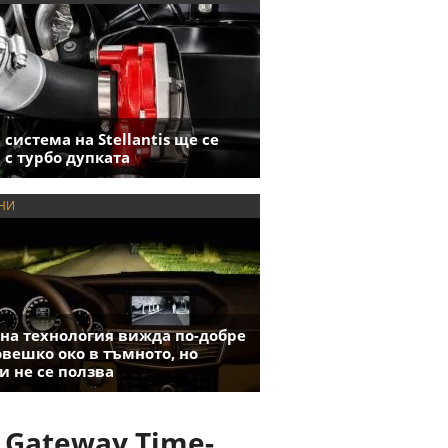
 система на Stellantis ще се
 с турбо дупката
НИ
на технология вижда по-добре
овешко око в тъмното, но
и не се ползва
 Gateway Time-