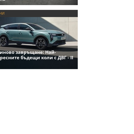
НИ
иново завръщане: Най-
ресните бъдещи коли с ДВГ - II