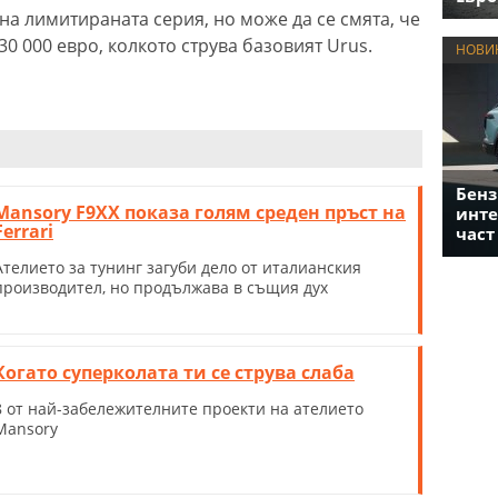
на лимитираната серия, но може да се смята, че
30 000 евро, колкото струва базовият Urus.
НОВИ
Бенз
Mansory F9XX показа голям среден пръст на
инте
Ferrari
част
Ателието за тунинг загуби дело от италианския
производител, но продължава в същия дух
Когато суперколата ти се струва слаба
8 от най-забележителните проекти на ателието
Mansory