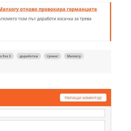
Mansory отново провокира германците
Ателието този път доработи косачка за трева
s Evo S
доработки
тунинг
Mansory
Напиши коментар