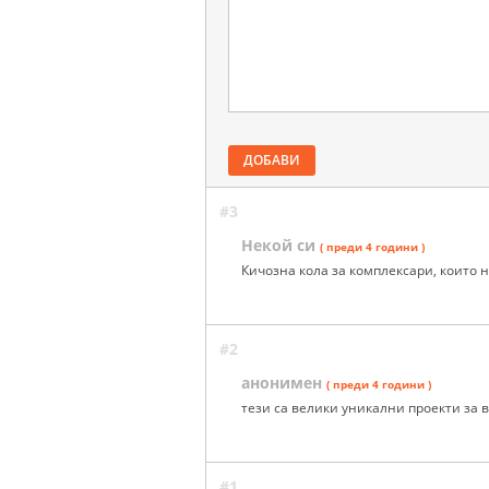
ДОБАВИ
#3
Некой си
( преди 4 години )
Кичозна кола за комплексари, които не
#2
анонимен
( преди 4 години )
тези са велики уникални проекти за в
#1