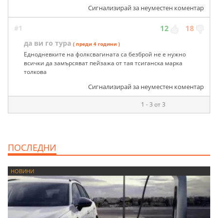
Сигнализирай за неуместен коментар
#1
12
18
да ви го тура
( преди 4 години )
Еднодневките на фолксвагината са безброй не е нужно
всички да замърсяват пейзажа от тая тсиганска марка
толкова
Сигнализирай за неуместен коментар
1 - 3 от 3
ПОСЛЕДНИ
НОВИНИ