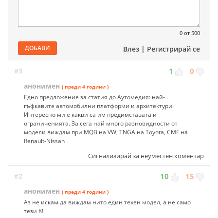
0
от 500
ДОБАВИ
Влез
|
Регистрирай се
#3
1
0
анонимен
( преди 4 години )
Едно предложение за статия до Аутомедия: най-
гъфкавите автомобилни платформи и архитектури.
Интересно ми е какви са им предимставата и
ограниченията. За сега най много разновидности от
модели виждам при MQB на VW, TNGA на Toyota, CMF на
Renault-Nissan
Сигнализирай за неуместен коментар
#2
10
15
анонимен
( преди 4 години )
Аз не искам да виждам нито един техен модел, а не само
тези 8!