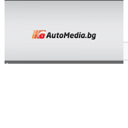
Защо два пъти повече конски сили не решават всичко на пътя
Президентът излезе с призив: България
да е част от дипломатически натиск за
мир в Украйна
Сигнали за няколко паднали дървета