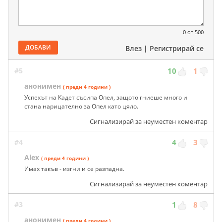
0
от 500
ДОБАВИ
Влез
|
Регистрирай се
#5
10
1
анонимен
( преди 4 години )
Успехът на Кадет съсипа Опел, защото гниеше много и
стана нарицателно за Опел като цяло.
Сигнализирай за неуместен коментар
#4
4
3
Alex
( преди 4 години )
Имах такъв - изгни и се разпадна.
Сигнализирай за неуместен коментар
#3
1
8
анонимен
( преди 4 години )