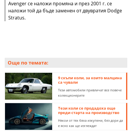
Avenger се наложи промяна и през 2001 г. се
наложи той да бъде заменен от двувратия Dodge
Stratus.
Още по темата:
9 скъпи коли, за които малцина
са чували
Тези автомобили привличат все повече
колекционерите
Тези коли се продадоха още
преди старта на производство
Някои от тях бяха изкупени, без дори да
е ясно как ще изглеждат