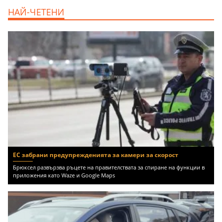
продава, Тристаен апартамент, 68 m2
НАЙ-ЧЕТЕНИ
Варна, Възраждане 3, 119900 EUR
ЕС забрани предупрежденията за камери за скорост
Брюксел развързва ръцете на правителствата за спиране на функции в
приложения като Waze и Google Maps