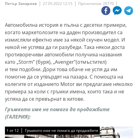
Петър Захариев
27.05.2022 12:15
Прочитания: 20770
Автомобилна история е пълна с десетки примери,
когато маркетолозите на даден производител са
измисляли ефектно име за някой скучен модел. И
никой не успява да ги разубеди. Така някои доста
противоречиви автомобили получиха названия
като „Storm” (буря), „Avenger”(отмъстител)
и тем подобни. Дори това обаче не успя да им
помогне да се утвърдят на пазара. С помощта на
колегите от изданието Motor ви предлагаме няколко
примера за коли с гръмки имена, които така и не
успяха да се превърнат в хитове.
Гръмкото име не помага да продажбите
(ГАЛЕРИЯ):
1
1
1
1
1
1
1
1
1
1
1
1
от
от
от
от
от
от
от
от
от
от
от
от
12
12
12
12
12
12
12
12
12
12
12
12
Гръмкото име не помага да продажбите
Гръмкото име не помага да продажбите
Гръмкото име не помага да продажбите
Гръмкото име не помага да продажбите
Гръмкото име не помага да продажбите
Гръмкото име не помага да продажбите
Гръмкото име не помага да продажбите
Гръмкото име не помага да продажбите
Гръмкото име не помага да продажбите
Гръмкото име не помага да продажбите
Гръмкото име не помага да продажбите
Гръмкото име не помага да продажбите