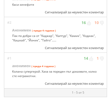
баси кенефите
Сигнализирай за неуместен коментар
#2
16
10
Анонимен
( преди 4 години )
Пак по добри са от "Каджар", "Каптур", "Камик", "Кодиак",
"Кашкай", "Йоник", "Тайго"......
Сигнализирай за неуместен коментар
#1
14
1
анонимен
( преди 4 години )
Колана супергерой. Хаха за пореден път доказвате, колко
сте неграмотни.
Сигнализирай за неуместен коментар
1 - 5 от 5