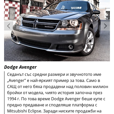
Dodge Avenger
Седанът със средни размери и звучнотото име
„Avenger” е най-яркият пример за това. Само в
САЩ от него бяха продадени над половин милион
бройки от модела, чиято история започна през
1994 г. По това време Dodge Avenger беше купе с
предно предаване и споделяше платформа с
Mitsubishi Eclipse. Заради ниските продажби на