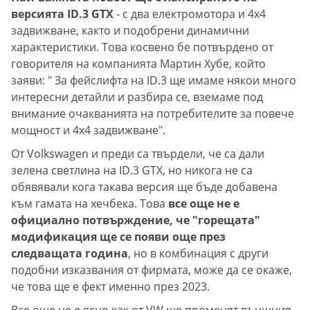
версията ID.3 GTX
- с два електромотора и 4х4
задвижване, както и подобрени динамични
характеристики. Това косвено бе потвърдено от
говорителя на компанията Мартин Хубе, който
заяви: " За фейслифта на ID.3 ще имаме някои много
интересни детайли и разбира се, вземаме под
внимание очакванията на потребителите за повече
мощност и 4х4 задвижване".
От Volkswagen и преди са твърдели, че са дали
зелена светлина на ID.3 GTX, но никога не са
обявявали кога такава версия ще бъде добавена
към гамата на хечбека. Това
все още не е
официално потвърждение, че "горещата"
модификация ще се появи още през
следващата година
, но в комбинация с други
подобни изказвания от фирмата, може да се окаже,
че това ще е фект именно през 2023.