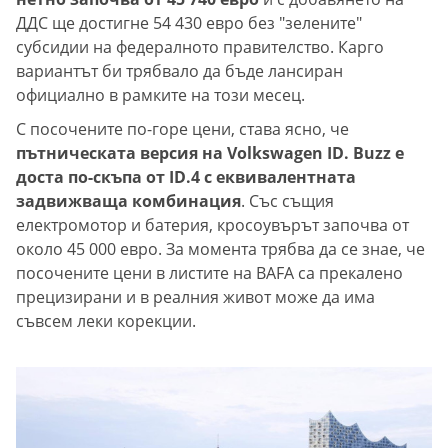
ДДС ще достигне 54 430 евро без "зелените"
субсидии на федералното правителство. Карго
вариантът би трябвало да бъде лансиран
официално в рамките на този месец.
С посочените по-горе цени, става ясно, че
пътническата версия на Volkswagen ID. Buzz е
доста по-скъпа от ID.4 с еквивалентната
задвижваща комбинация
. Със същия
електромотор и батерия, кросоувърът започва от
около 45 000 евро. За момента трябва да се знае, че
посочените цени в листите на BAFA са прекалено
прецизирани и в реалния живот може да има
съвсем леки корекции.