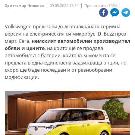
Христомир Николов
09.05.2022 13:24
Прочитания: 8554
Volkswagen представи дългоочакваната серийна
версия на електрическия си микробус ID. Buzz през
март. Сега,
немският автомобилен производител
обяви и цените
, на които ще се продава
автомобилът с батерии, който към момента се
предлага в една-единствена задвижваща опция, но
скоро ще бъде последван и от разнообразни
модификации.