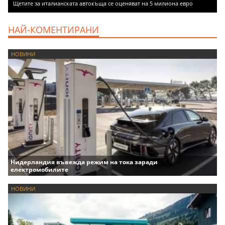
Щетите за италианската автокъща се оценяват на 5 милиона евро
НАЙ-КОМЕНТИРАНИ
НОВИНИ
Нидерландия въвежда режим на тока заради
електромобилите
НОВИНИ