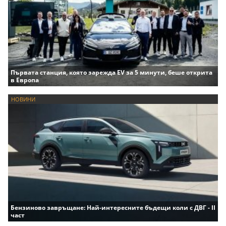
Първата станция, която зарежда EV за 5 минути, беше открита
в Европа
НОВИНИ
Бензиново завръщане: Най-интересните бъдещи коли с ДВГ - II
част