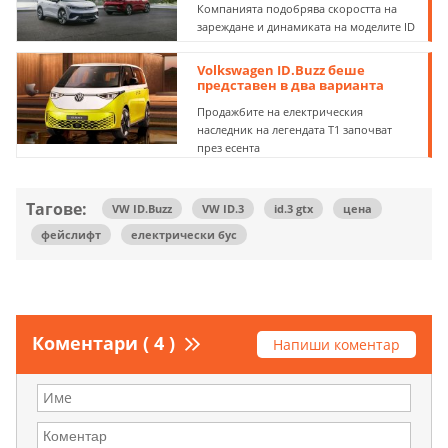
Компанията подобрява скоростта на
зареждане и динамиката на моделите ID
Volkswagen ID.Buzz беше
представен в два варианта
Продажбите на електрическия
наследник на легендата T1 започват
през есента
Тагове:
VW ID.Buzz
VW ID.3
id.3 gtx
цена
фейслифт
електрически бус
Коментари ( 4 )
Напиши коментар