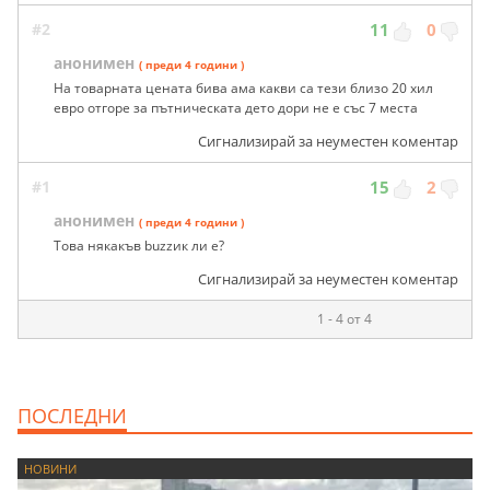
#2
11
0
анонимен
( преди 4 години )
На товарната цената бива ама какви са тези близо 20 хил
евро отгоре за пътническата дето дори не е със 7 места
Сигнализирай за неуместен коментар
#1
15
2
анонимен
( преди 4 години )
Това някакъв buzzик ли е?
Сигнализирай за неуместен коментар
1 - 4 от 4
ПОСЛЕДНИ
НОВИНИ