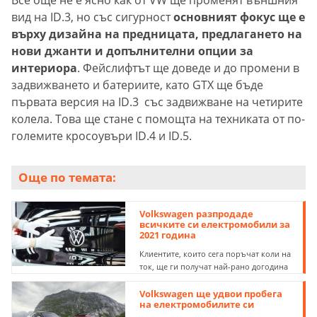
Все още не е ясно как от VW ще променят външния
вид на ID.3, но със сигурност
основният фокус ще е
върху дизайна на предницата, предлагането на
нови джанти и допълнителни опции за
интериора
. Фейслифтът ще доведе и до промени в
задвижването и батериите, като GTX ще бъде
първата версия на ID.3 със задвижване на четирите
колела. Това ще стане с помощта на техниката от по-
големите кросоувъри ID.4 и ID.5.
Още по темата:
Volkswagen разпродаде
всичките си електромобили за
2021 година
Клиентите, които сега поръчат коли на
ток, ще ги получат най-рано догодина
Volkswagen ще удвои пробега
на електромобилите си