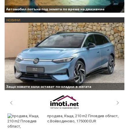
Автомобил потъна под земята по време на движение
НОВИНИ
Защо новите коли остават по-хладни в жегата
продава, Къща, 210 m2 Пловдив област,
с.Войводиново, 175000 EUR