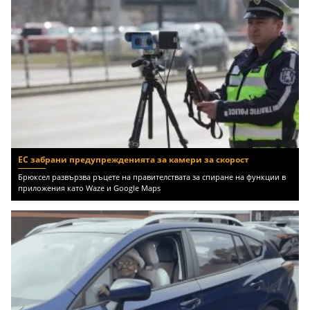
ЕС забрани предупрежденията за камери за скорост
Брюксел развързва ръцете на правителствата за спиране на функции в
приложения като Waze и Google Maps