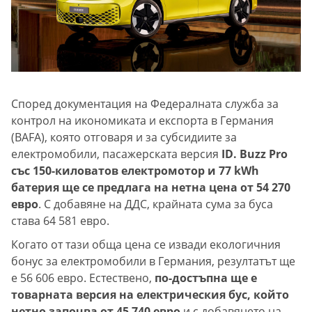
Според документация на Федералната служба за
контрол на икономиката и експорта в Германия
(BAFA), която отговаря и за субсидиите за
електромобили, пасажерската версия
ID. Buzz Pro
със 150-киловатов електромотор и 77 kWh
батерия ще се предлага на нетна цена от 54 270
евро
. С добавяне на ДДС, крайната сума за буса
става 64 581 евро.
Когато от тази обща цена се извади екологичния
бонус за електромобили в Германия, резултатът ще
е 56 606 евро. Естествено,
по-достъпна ще е
товарната версия на електрическия бус, който
нетно започва от 45 740 евро
и с добавянето на