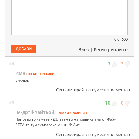
0
от 500
ДОБАВИ
Влез
|
Регистрирай се
#4
7
3
Име
( преди 4 години )
Биклюк
Сигнализирай за неуместен коментар
#3
10
0
IM-дртiйYайтБoй!
( преди 4 години )
Направо го кажете - Д3латен го направиха тия от ФаУ-
BETA-та туй скъпарско мини-бъ3че
Сигнализирай за неуместен коментар