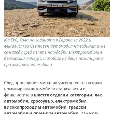
Kia EV6, Кола на годината в Европа за 2022 и
финалист за Световен автомобил на годината, не
се нареди сред петте най-добри електромобила в
българския конкурс, и изобщо не беше номинирана
при леките автомобили
След проведения миналия уикенд тест на всички
номинирани автомобили станаха ясни и
финалистите в
шестте отделни категории: лек
автомобил, кросоувър, електромобил,
високопроходим автомобил, градски
автомобил и премиум автомобил
. Измежду