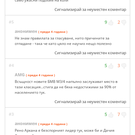
само ужасни подобия на коли
Сигнализирай за неуместен коментар
#5
9
2
анонимен
( преди 4 години )
Не знам правилата за гласуване, нито причините за
отпадане - така че като цяло не научих нещо полезно
Сигнализирай за неуместен коментар
#4
5
3
AMG
( преди 4 години )
Всъщност новите БМВ М3/4 напълно заслужават място в
тази класация...стига да не бяха недостижими за 90% от
населението тук.
Сигнализирай за неуместен коментар
#3
5
7
анонимен
( преди 4 години )
Рено Аркана е безспорният лидер тук, може би и Дачия