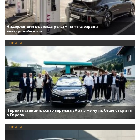
Нидерландия въвежда режим на тока заради
електромобилите
НОВИНИ
Първата станция, която зарежда EV за 5 минути, беше открита
в Европа
НОВИНИ