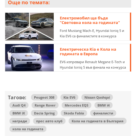
Още по темата:
Електромобил ще бъде
"Световна кола на годината"
Ford Mustang Mach-E, Hyundai Ioniq 5 и
Kia EV6 са финалистите в конкурса
Електрическа Kia е Кола на
годината в Европа
ЕV6 изпревари Renault Megane E-Tech и
Hyundai Ioniq 5 във финала на конкурса
Тагове:
Peugeot 308
Kia EV6
Nissan Qashqai
Audi Q4
Range Rover
Mercedes EQS
BMW i4
BMW iX
Dacia Spring
Skoda Fabia
финалисти
награди
прес авто клуб
Кола на годината в България
кола на годината