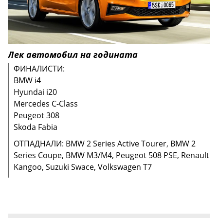
Лек автомобил на годината
ФИНАЛИСТИ:
BMW i4
Hyundai i20
Mercedes C-Class
Peugeot 308
Skoda Fabia
ОТПАДНАЛИ: BMW 2 Series Active Tourer, BMW 2
ОТПАДНАЛИ: Audi Q4 e-tron, Fiat 500 Electric, Ford
ОТПАДНАЛИ: Haval Jolion, Toyota Yaris Cross
ОТПАДНАЛИ: BMW i4, Mercedes C-Class, Ford
Тук кандидатите са общо пет и няма отпаднали в
ОТПАДНАЛИ: Haval Jolion, Hyundai Bayon, Kia
Series Coupe, BMW M3/M4, Peugeot 508 PSE, Renault
Mustang Mach-E, Honda e, Kia EV6, Mercedes EQS,
Mustang Mach-E
първото гласуване.
Sportage, Toyota Yaris Cross, Volkswagen Tiguan
Kangoo, Suzuki Swace, Volkswagen T7
Volvo XC40 Electric