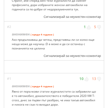
Спринг, абе според мен тези журналисти да сменят
професията, дори избраните женски автомобили на
годината са по-добри от недоразуменията тук.
Сигнализирай за неуместен коментар
#2
1
5
анонимен
( преди 4 години )
Ако продължаваш да четеш, представяш ли си колко още
неща може да научиш :D а може и да си останеш с
познанията на целина
Сигнализирай за неуместен коментар
#1
10
13
анонимен
( преди 4 години )
Явно от поръчкови статии журналистите са забравили що
е то автомобил, доказателството е победителя 2020 VW Т-
cross, днес за първи път разбрах, че има такъв автомобил
и никога не съм го виждал дори.