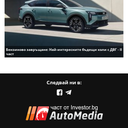
Бензиново завръщане: Най-интересните бъдещи коли с ДВГ - II
част
Следвай ни в: