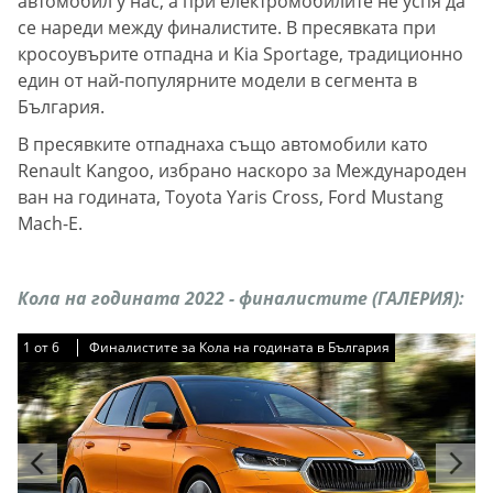
автомобил у нас, а при електромобилите не успя да
се нареди между финалистите. В пресявката при
кросоувърите отпадна и Kia Sportage, традиционно
един от най-популярните модели в сегмента в
България.
В пресявките отпаднаха също автомобили като
Renault Kangoo, избрано наскоро за Международен
ван на годината, Toyota Yaris Cross, Ford Mustang
Mach-E.
Кола на годината 2022 - финалистите (ГАЛЕРИЯ):
1
1
1
1
1
1
от
от
от
от
от
от
6
6
6
6
6
6
Финалистите за Кола на годината в България
Финалистите за Кола на годината в България
Финалистите за Кола на годината в България
Финалистите за Кола на годината в България
Финалистите за Кола на годината в България
Финалистите за Кола на годината в България