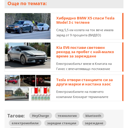
Още по темата:
Хибридно BMW X5 спаси Tesla
Model 3 с теглене
След 5,5 км колата на ток вече имала
заряд от 9 процента (ВИДЕО)
Kia EV6 постави световен
рекорд за пробег с най-малко
време за зареждане
Електромобилът влезе в Книгата на
Гинес с впечатляващо постижение
Tesla отвори станциите си за
други марки и настана хаос
Електромобилите на повечето
компании блокират терминалите
Тагове:
HeyCharge
технология
bluetooth
електромобили
зарядни станции
зареждане