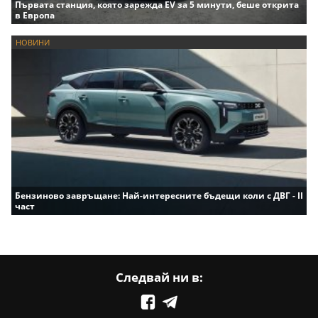
Първата станция, която зарежда EV за 5 минути, беше открита
в Европа
НОВИНИ
Бензиново завръщане: Най-интересните бъдещи коли с ДВГ - II
част
Следвай ни в: