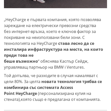
„HeyCharge е първата компания, която позволява
зареждане на електрически превозни средства
без интернет-връзка, което е ключов фактор за
покриване на неизползвани бели зони. С
технологията на HeyCharge
става лесно да се
инсталира инфраструктура на места, на които
преди това не
беше възможно
“ обяснява Каспър Сейдж,
управляващ партньор на BMW i Ventures.
Той допълва, че разходите в случая намаляват с
цели 80%. За целта
новата технология трябва се
комбинира със системата Access
Point HeyCharge
(персонализирана кутия на
стената),която също е предлагана от компанията.