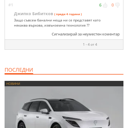
#1
6
0
Джипко Бибитков
( преди 4 години )
Защо съвсем банални неща ни се представят като
някаква върхова, извънземна технология ??
Сигнализирай за неуместен коментар
1 - 4 от 4
ПОСЛЕДНИ
НОВИНИ