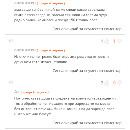
анонимен
( преди 4 години )
ама защо трябва някой да ме следи какво зареждам !
стига с това следене, големи технологии голяма чудо
радио вълни измислени преди 150 г голям праз
Сигнализирай за неуместен коментар
#3
1
1
анонимен
( преди 4 години )
Изключително грозно бмв- огромна решетка отпред, и
дръпнати като китаец стопове
Сигнализирай за неуместен коментар
#2
7
0
Аз
( преди 4 години )
По-точно става дума за следене на времето/изразходения
ток и обработка на плащането при зареждане на места
без интернет връзка... Никой нишо няма да зарежда през
интернет или блутут!
Сигнализирай за неуместен коментар