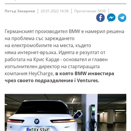
Петър Захариев
20.01.2022 16:56
Прочитания: 5436
Германският производител BMW е намерил решена
на проблема със зареждането
на електромобилите на места, където
няма интернет-връзка. Идеята е резултат от
работата на Крис Карде - основател и главен
изпълнителен директор на стартиращата
компания HeyCharge,
в която BMW инвестира
чрез своето подразделение i Ventures.