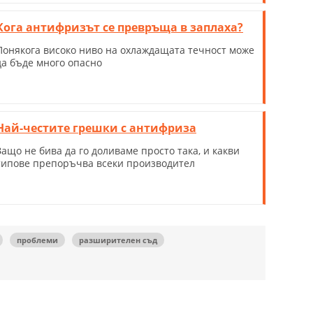
Кога антифризът се превръща в заплаха?
Понякога високо ниво на охлаждащата течност може
да бъде много опасно
Най-честите грешки с антифриза
Защо не бива да го доливаме просто така, и какви
типове препоръчва всеки производител
проблеми
разширителен съд