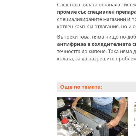
След това цялата останала систе
промие със специален препар
специализираните магазини и по
котлен камък и отлагания, но и 
Въпреки това, няма нищо по-доб
антифриза в охладителната 
течността до кипене. Така няма 
колата, за да разрешите пробле
Още по темата: