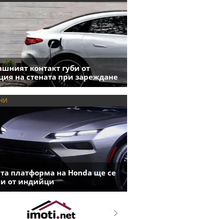
шният контакт губи от
ция на стената при зареждане
НИ
та платформа на Honda ще се
и от индийци