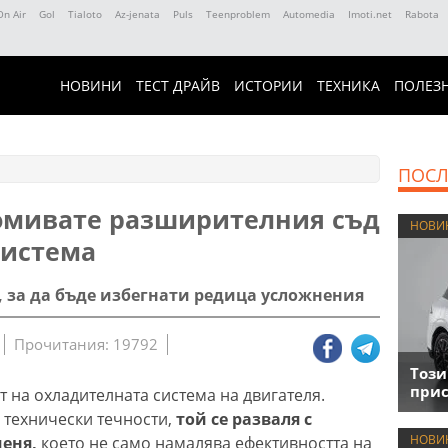
On Air
Gol
Tialoto
Az-jenata
Puls
Teenproblem
Automedia
Imoti.net
Rabota
НОВИНИ
ТЕСТ ДРАЙВ
ИСТОРИИ
ТЕХНИКА
ПОЛЕЗ
ПОСЛ
омивате разширителния съд
НОВИ
система
, за да бъде избегнати редица усложнения
Прочитания: 19792
Този
прис
 на охладителната система на двигателя.
 технически течности,
той се разваля с
НОВИ
меня,
което не само намалява ефективността на