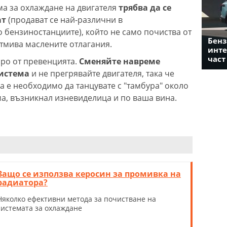
ма за охлаждане на двигателя
трябва да се
ат
(продават се най-различни в
 бензиностанциите), който не само почиства от
Бенз
отмива маслените отлагания.
инте
част
ро от превенцията.
Сменяйте навреме
система
и не прегрявайте двигателя, така че
да е необходимо да танцувате с "тамбура" около
ма, възникнал изневиделица и по ваша вина.
Защо се използва керосин за промивка на
радиатора?
Няколко ефективни метода за почистване на
системата за охлаждане