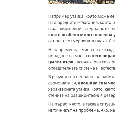
Например утайка, която може ле
Най-вредните отлагания, които 
в разширителния съд, защото
то
която особено много полепва 
отървете от червената плака. Сег
Ненавременна смяна на охлаждащ
попадане на масло
в него пора
цилиндъра
- всичко това се от
охладителната система и, естеств
В резултат на неправилна работ
свойствата си,
влошава се и че
характерната утайка, която, как
стените на разширителния резерв
На първо място, в такава ситуа
източникът на проблема. Ако, н