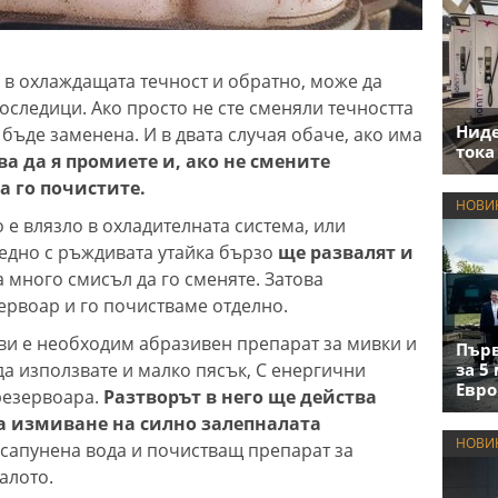
 в охлаждащата течност и обратно, може да
оследици. Ако просто не сте сменяли течността
Нид
 бъде заменена. И в двата случая обаче, ако има
тока
а да я промиете и, ако не смените
а го почистите.
НОВИ
о е влязло в охладителната система, или
аедно с ръждивата утайка бързо
ще развалят и
 много смисъл да го сменяте. Затова
рвоар и го почистваме отделно.
 ви е необходим абразивен препарат за мивки и
Първ
да използвате и малко пясък, С енергични
за 5
Евро
резервоара.
Разтворът в него ще действа
за измиване на силно залепналата
НОВИ
 сапунена вода и почистващ препарат за
алото.