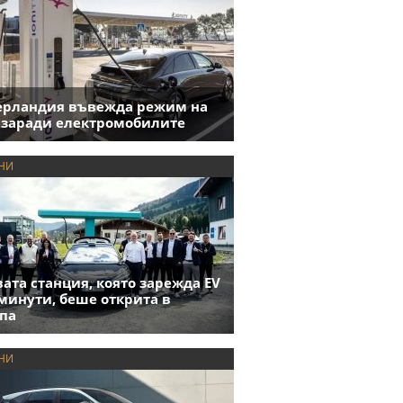
ерландия въвежда режим на
 заради електромобилите
НИ
ата станция, която зарежда EV
 минути, беше открита в
па
НИ