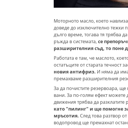
Моторното масло, което навлиза
доведе до изключително тежки п
дълго време, тогава тя трябва да
ръжда в системата,
се препоръчв
разширителния съд, то поне д
Работата е там, че маслото, коет
остатъците от старата течност з
новия антифриз.
И няма да има
премахваме разширителния резе
За да почистите резервоара, ще
вани. За по-голям ефект можете 
движения трябва да разклатите 
като "пилинг" и ще помогне 
мръсотия.
След това разтвор от
водопровод ще премахнат остан