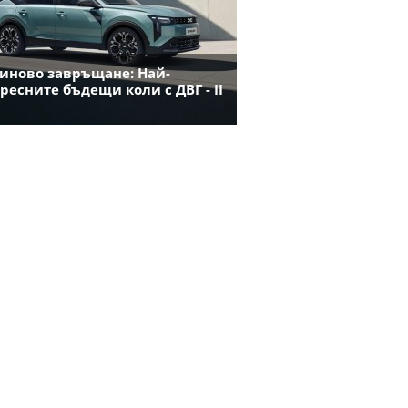
иново завръщане: Най-
ресните бъдещи коли с ДВГ - II