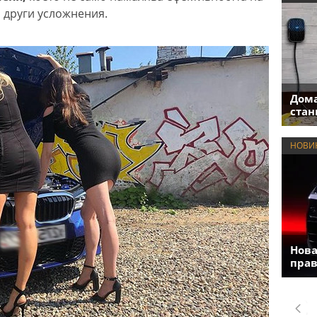
и други усложнения.
Дома
стан
НОВИ
Нова
прав