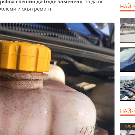
трябва спешно да бъде заменено
, за да не
НАЙ-
облеми и скъп ремонт.
НАЙ-
НОВИ