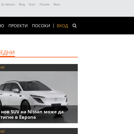
Az-deteto
Blog
Start
Posoka
Boec
НО
ПРОЕКТИ
ПОСОКИ
ВХОД
ЕДНИ
НИ
 нов SUV на Nissan може да
тигне в Европа
НИ