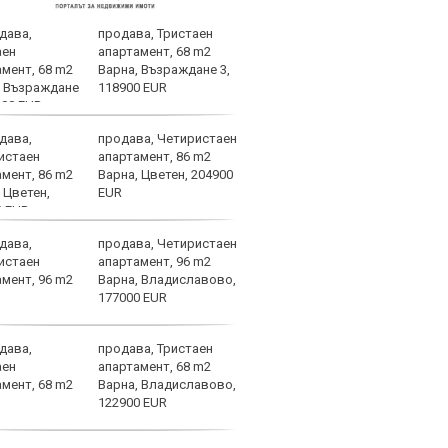
продава, Тристаен
Офиц
апартамент, 68 m2
задъ
Варна, Възраждане 3,
нов 
118900 EUR
продава, Четиристаен
Нуне
апартамент, 86 m2
от п
Варна, Цветен, 204900
Гуар
EUR
продава, Четиристаен
Арау
апартамент, 96 m2
дове
Варна, Владиславово,
177000 EUR
продава, Тристаен
Фабр
апартамент, 68 m2
възх
Варна, Владиславово,
Моу
122900 EUR