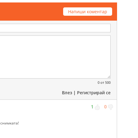
Напиши коментар
0
от 500
Влез
|
Регистрирай се
1
0
 снимката!