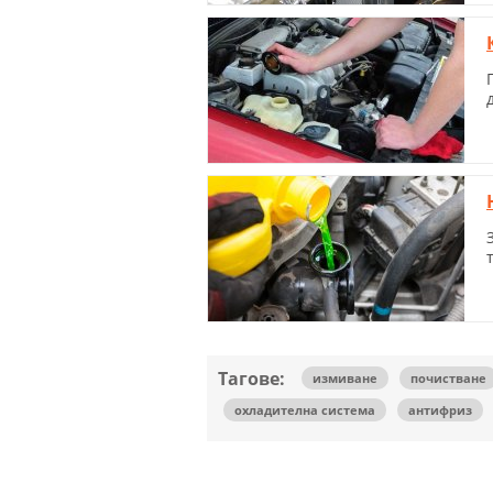
Тагове:
измиване
почистване
охладителна система
антифриз