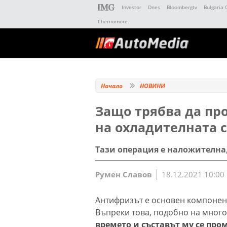
Investor
Dnes
Bloombergtv
Bulgaria 
Chernomore
Начало
НОВИНИ
Защо трябва да пр
на охладителната 
Тази операция е наложителна
Румен Славов
18.12.2021 10:00
Антифризът е основен компонент
Въпреки това, подобно на много
времето и съставът му се про