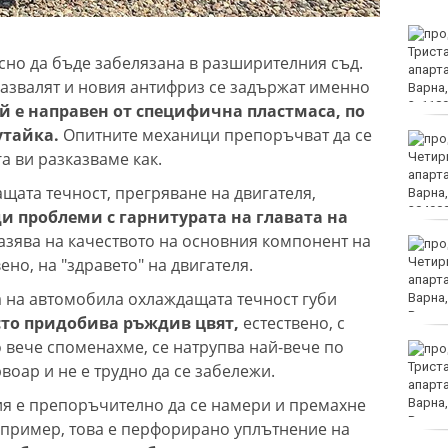
Нови 45 курсанти бяха
посрещнати във
сно да бъде забелязана в разширителния съд.
Военноморското
развалят и новия антифриз се задържат именно
училище във Варна
й е направен от специфична пластмаса, по
утайка.
Опитните механици препоръчват да се
Няма дълбоки кратери
а ви разказваме как.
на мястото, на което се
взриви дрон у нас
ата течност, прегряване на двигателя,
ди проблеми с гарнитурата на главата на
разява на качеството на основния компонент на
Хванаха за ден 31
ено, на "здравето" на двигателя.
шофьори с алкохол или
наркотици
а на автомобила охлаждащата течност губи
сто придобива ръждив цвят,
естествено, с
то вече споменахме, се натрупва най-вече по
Хаджирусев смени
Черно море Тича с Локо
оар и не е трудно да се забележи.
(Пд)
ция е препоръчително да се намери и премахне
апример, това е перфорирано уплътнение на