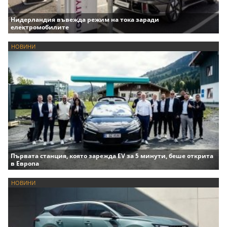
Нидерландия въвежда режим на тока заради
електромобилите
НОВИНИ
Първата станция, която зарежда EV за 5 минути, беше открита
в Европа
НОВИНИ