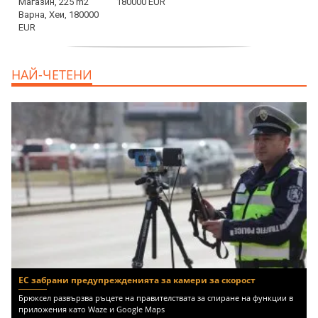
180000 EUR
продава, Офис, 141 m2 Варна, Бриз,
НАЙ-ЧЕТЕНИ
112000 EUR
ЕС забрани предупрежденията за камери за скорост
Брюксел развързва ръцете на правителствата за спиране на функции в
приложения като Waze и Google Maps