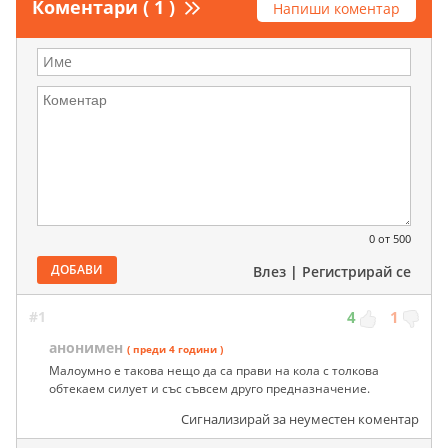
Коментари ( 1 )
Напиши коментар
0
от 500
ДОБАВИ
Влез
|
Регистрирай се
#1
4
1
анонимен
( преди 4 години )
Малоумно е такова нещо да са прави на кола с толкова
обтекаем силует и със съвсем друго предназначение.
Сигнализирай за неуместен коментар