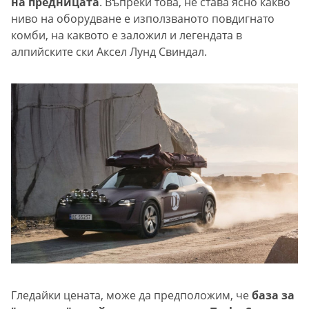
на предницата
. Въпреки това, не става ясно какво
ниво на оборудване е използваното повдигнато
комби, на каквото е заложил и легендата в
алпийските ски Аксел Лунд Свиндал.
Гледайки цената, може да предположим, че
база за