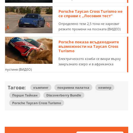
Porsche Taycan Cross Turismo не
се справи с „Лосовия тест“
Определено тези 2,5 тона не харесват
резките промени на посоката (ВИДЕО)
Porsche показа всъдеходните
възможности на Taycan Cross
Turismo
Електрическото комби се вихри върху
замръзнало езеро и в африканска
пустиня (ВИДЕО)
Тагове:
къмпинг
покривна палатка
кемпер
Порше Тайкан
Discoverberry Bundle
Porsche Taycan Cross Turismo