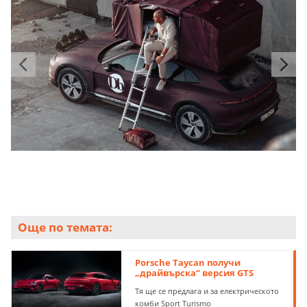
Още по темата:
Porsche Taycan получи
„драйвърска“ версия GTS
Тя ще се предлага и за електрическото
комби Sport Turismo