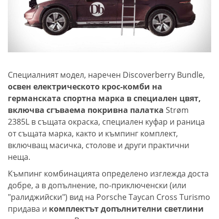
Специалният модел, наречен Discoverberry Bundle,
освен електрическото крос-комби на
германската спортна марка в специален цвят,
включва сгъваема покривна палатка
Strøm
2385L в същата окраска, специален куфар и раница
от същата марка, както и къмпинг комплект,
включващ масичка, столове и други практични
неща.
Къмпинг комбинацията определено изглежда доста
добре, а в допълнение, по-приключенски (или
"ралиджийски") вид на Porsche Taycan Cross Turismo
придава и
комплектът допълнителни светлини