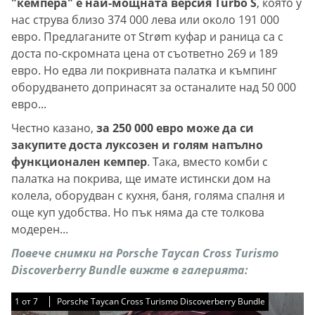
"кемпера" е най-мощната версия Turbo S
, която у
нас струва близо 374 000 лева или около 191 000
евро. Предлаганите от Strøm куфар и раница са с
доста по-скромната цена от съответно 269 и 189
евро. Но едва ли покривната палатка и къмпинг
оборудването допринасят за останалите над 50 000
евро...
Честно казано,
за 250 000 евро може да си
закупите доста луксозен и голям напълно
функционален кемпер
. Така, вместо комби с
палатка на покрива, ще имате истински дом на
колела, оборудван с кухня, баня, голяма спалня и
още куп удобства. Но пък няма да сте толкова
модерен...
Повече снимки на Porsche Taycan Cross Turismo
Discoverberry Bundle вижте в галерията:
1
1
1
1
1
1
1
от
от
от
от
от
от
от
7
7
7
7
7
7
7
Porsche Taycan Cross Turismo Discoverberry Bundle
Porsche Taycan Cross Turismo Discoverberry Bundle
Porsche Taycan Cross Turismo Discoverberry Bundle
Porsche Taycan Cross Turismo Discoverberry Bundle
Porsche Taycan Cross Turismo Discoverberry Bundle
Porsche Taycan Cross Turismo Discoverberry Bundle
Porsche Taycan Cross Turismo Discoverberry Bundle