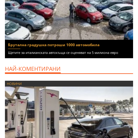
Брутална градушка потроши 1000 автомобила
Щетите за италианската автокъща се оценяват на 5 милиона евро
НАЙ-КОМЕНТИРАНИ
НОВИНИ