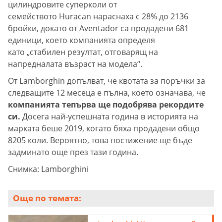
цилиндровите суперколи от
семейството Huracan нараснаха с 28% до 2136
бройки, докато от Aventador са продадени 681
единици, което компанията определя
като „стабилен резултат, отговарящ на
напредналата възраст на модела“.
От Lamborghin допълват, че квотата за поръчки за
следващите 12 месеца е пълна, което означава, че
компанията тепърва ще подобрява рекордите
си.
Досега най-успешната година в историята на
марката беше 2019, когато бяха продадени общо
8205 коли. Вероятно, това постижение ще бъде
задминато още през тази година.
Снимка: Lamborghini
Още по темата: