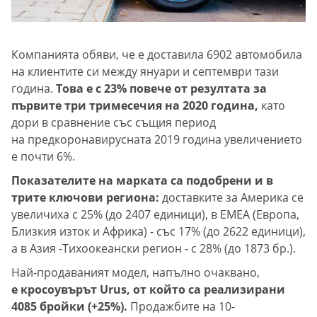
Компанията обяви, че е доставила 6902 автомобила
на клиентите си между януари и септември тази
година.
Това е с 23% повече от резултата за
първите три тримесечия на 2020 година,
като
дори в сравнение със същия период
на предкоронавирусната 2019 година увеличението
е почти 6%.
Показателите на марката са подобрени и в
трите ключови региона:
доставките за Америка се
увеличиха с 25% (до 2407 единици), в EMEA (Европа,
Близкия изток и Африка) - със 17% (до 2622 единици),
а в Азия -Тихоокеански регион - с 28% (до 1873 бр.).
Най-продаваният модел, напълно очаквано,
е кросоувърът Urus, от който са реализирани
4085 бройки (+25%).
Продажбите на 10-