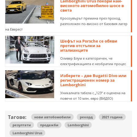
Lamborghini Urus покори най-
високото автомобилно шосе в
света
Кросоувърът премина през проход,
разположен по-високо от базовия лагер
на Еверест
Шефът на Porsche се обяви
против отстъпки за
италианците
Оливер Блум е категоричен, че
електрификацията е необратим процес
Изберете – две Bugatti Divo или
регистрационен номер за
Lamborghini
Уникалната табела с „123“ е оценена на
повече от 10 млн. евро (ВИДЕО)
Тагове:
нови автобомобили
рекорд
2021 година
резултати
продажби
Lamborghini
Lamborghini Urus