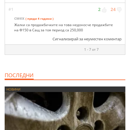
#1
2
24
смех
( преди 4 години )
Жалки са продажбичките на това недоносче продажбите
на Ф150 в Сащ за тоя период са 250,000
Сигнализирай за неуместен коментар
1 - 7 от 7
ПОСЛЕДНИ
НОВИНИ