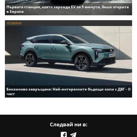
Първата станция, която зарежда EV за 5 минути, беше открита
в Европа
НОВИНИ
Бензиново завръщане: Най-интересните бъдещи коли с ДВГ - II
част
Следвай ни в: