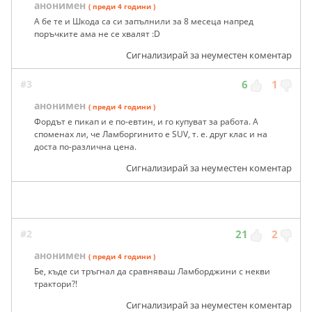
анонимен
( преди 4 години )
А бе те и Шкода са си запълнили за 8 месеца напред
поръчките ама не се хвалят :D
Сигнализирай за неуместен коментар
#3
6
1
анонимен
( преди 4 години )
Фордът е пикап и е по-евтин, и го купуват за работа. А
споменах ли, че Ламборгинито е SUV, т. е. друг клас и на
доста по-различна цена.
Сигнализирай за неуместен коментар
#2
21
2
анонимен
( преди 4 години )
Бе, къде си тръгнал да сравняваш Ламборджини с некви
трактори?!
Сигнализирай за неуместен коментар