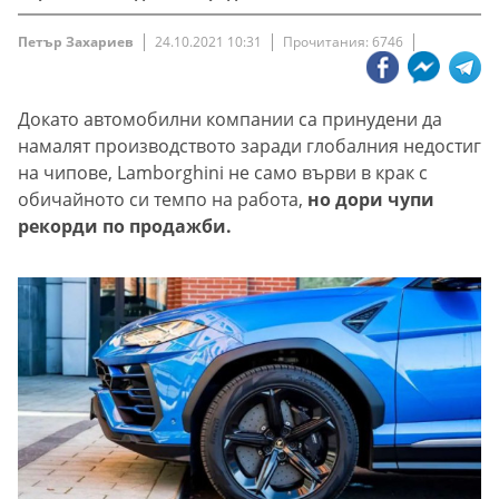
Петър Захариев
24.10.2021 10:31
Прочитания: 6746
Докато автомобилни компании са принудени да
намалят производството заради глобалния недостиг
на чипове, Lamborghini не само върви в крак с
обичайното си темпо на работа,
но дори чупи
рекорди по продажби.