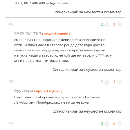
2007; 88 2 406 409 priligy for sale
Сигнализирай за неуместен коментар
#6
2
1
смех №1 тъп
( преди 4 години )
смехчо пак се е надишал с лепило от азпадащите се
евтини пластмаси в старото ренде дето кара докато
мечтае за нова неудачия, ама се притеснявам да не
изпуска нещо и газовото, че кой ще ни весели с *** ло у
мн и неад е кват ни коментари.
Сигнализирай за неуместен коментар
#5
1
1
буустера
( преди 4 години )
Е че точно Ламборгининса тракторите и Се казва
Ламборгини Лолобриджида е пица не кола
Сигнализирай за неуместен коментар
#4
2
5