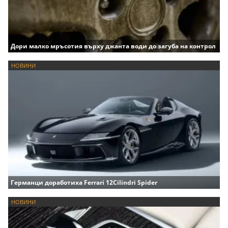
Дори малко мръсотия върху джанта води до загуба на контрол
НОВИНИ
Германци доработиха Ferrari 12Cilindri Spider
НОВИНИ