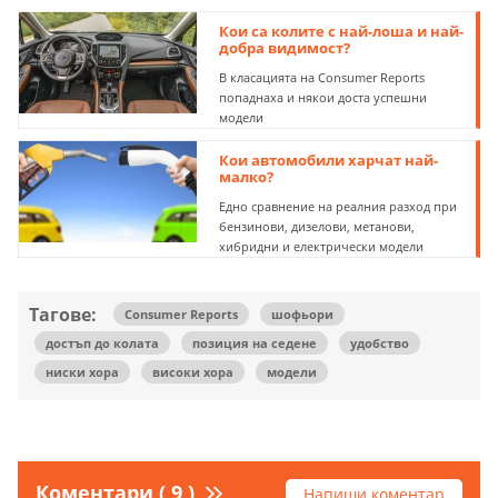
Кои са колите с най-лоша и най-
добра видимост?
В класацията на Consumer Reports
попаднаха и някои доста успешни
модели
Кои автомобили харчат най-
малко?
Едно сравнение на реалния разход при
бензинови, дизелови, метанови,
хибридни и електрически модели
Тагове:
Consumer Reports
шофьори
достъп до колата
позиция на седене
удобство
ниски хора
високи хора
модели
Коментари ( 9 )
Напиши коментар