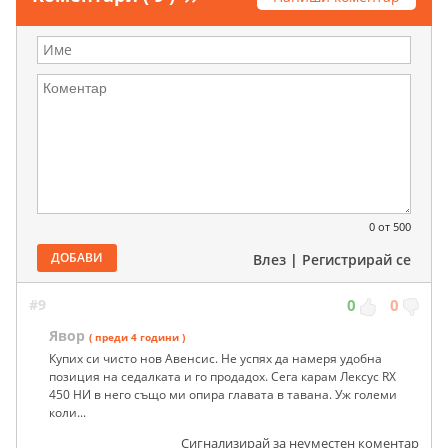
0
от 500
ДОБАВИ
Влез
|
Регистрирай се
#9
0
0
Явор
( преди 4 години )
Купих си чисто нов Авенсис. Не успях да намеря удобна
позиция на седалката и го продадох. Сега карам Лексус RX
450 HИ в него също ми опира главата в тавана. Уж големи
коли...
Сигнализирай за неуместен коментар