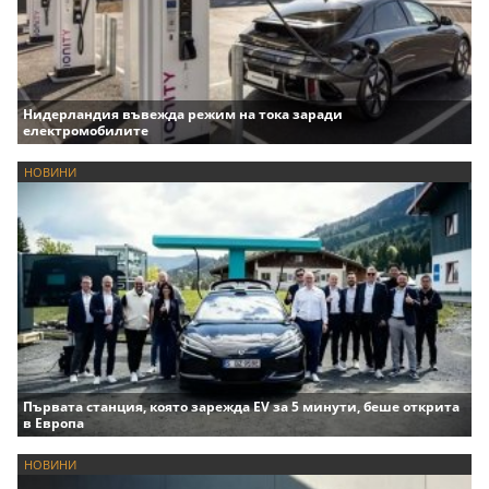
Нидерландия въвежда режим на тока заради
електромобилите
НОВИНИ
Първата станция, която зарежда EV за 5 минути, беше открита
в Европа
НОВИНИ