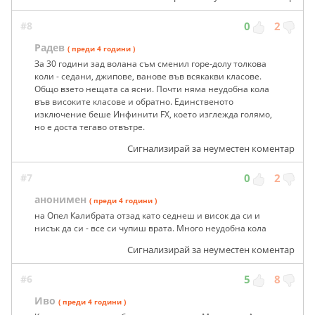
#8
0
2
Радев
( преди 4 години )
За 30 години зад волана съм сменил горе-долу толкова
коли - седани, джипове, ванове във всякакви класове.
Общо взето нещата са ясни. Почти няма неудобна кола
във високите класове и обратно. Единственото
изключение беше Инфинити FX, което изглежда голямо,
но е доста тегаво отвътре.
Сигнализирай за неуместен коментар
#7
0
2
анонимен
( преди 4 години )
на Опел Калибрата отзад като седнеш и висок да си и
нисък да си - все си чупиш врата. Много неудобна кола
Сигнализирай за неуместен коментар
#6
5
8
Иво
( преди 4 години )