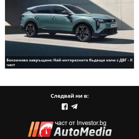
Бензиново завръщане: Най-интересните бъдещи коли с ДВГ - II
част
Следвай ни в: