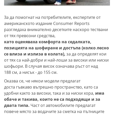
За да помогнат на потребителите, експертите от
американското издание Consumer Reports
разгледаха внимателно десетките наскоро тествани
от тях превозни средства,
като оценяваха комфорта на седалката,
позицията на шофиране и достъпа (колко лесно
се влиза и излиза в колата),
за да определят кои
от тях са най-добри и най-лоши за високи или ниски
шофьори. В случая висок означава ръст от над
188 см, а нисък - до 155 см.
Оказва се, че някои модели предлагат
доста гъвкаво вътрешно пространство, като са
удобни както за високи, така и за ниски хора,
има
обаче и такива, които не са подходящи и за
двата типа.
Част от автомобилите предлагат
повече място за водачите за сметка на пътниците