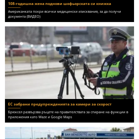
108-годишна жена поднови шофьорската си книжка
Американката покри всички медицински изисквания, за да получи
документа (ВИДЕО)
ЕС забрани предупрежденията за камери за скорост
Брюксел развързва ръцете на правителствата за спиране на функции в
приложения като Waze и Google Maps