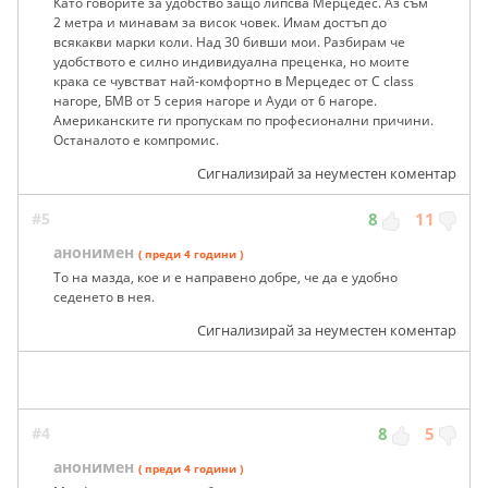
Като говорите за удобство защо липсва Мерцедес. Аз съм
2 метра и минавам за висок човек. Имам достъп до
всякакви марки коли. Над 30 бивши мои. Разбирам че
удобството е силно индивидуална преценка, но моите
крака се чувстват най-комфортно в Мерцедес от C class
нагоре, БМВ от 5 серия нагоре и Ауди от 6 нагоре.
Американските ги пропускам по професионални причини.
Останалото е компромис.
Сигнализирай за неуместен коментар
#5
8
11
анонимен
( преди 4 години )
То на мазда, кое и е направено добре, че да е удобно
седенето в нея.
Сигнализирай за неуместен коментар
#4
8
5
анонимен
( преди 4 години )