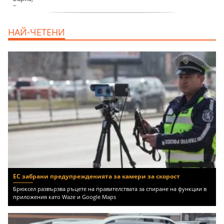
продава, Тристаен апартамент, 68 m2
НАЙ-ЧЕТЕНИ
Варна, Възраждане 3, 119900 EUR
ЕС забрани предупрежденията за камери за скорост
Брюксел развързва ръцете на правителствата за спиране на функции в
приложения като Waze и Google Maps