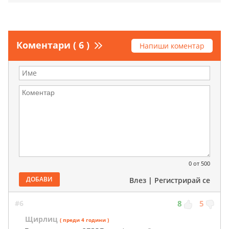
Коментари ( 6 )
Напиши коментар
0
от 500
ДОБАВИ
Влез
|
Регистрирай се
#6
8
5
Щирлиц
( преди 4 години )