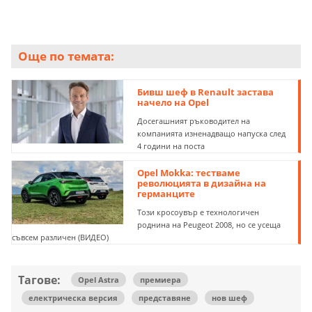
Още по темата:
Бивш шеф в Renault застава
начело на Opel
Досегашният ръководител на
компанията изненадващо напуска след
4 години на поста
Opel Mokka: тестваме
революцията в дизайна на
германците
Този кросоувър е технологичен
роднина на Peugeot 2008, но се усеща
съвсем различен (ВИДЕО)
Тагове:
Opel Astra
премиера
електрическа версия
представяне
нов шеф