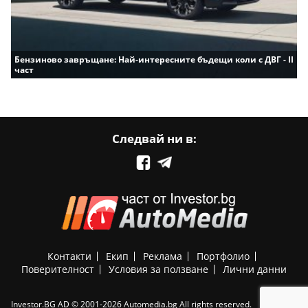
Бензиново завръщане: Най-интересните бъдещи коли с ДВГ - II
част
Следвай ни в:
Контакти
Екип
Реклама
Портфолио
Поверителност
Условия за ползване
Лични данни
Investor.BG AD © 2001-2026 Automedia.bg All rights reserved.