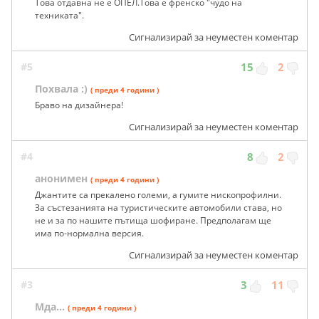
Това отдавна не е ОПЕЛ.Това е френско "чудо на
техниката".
Сигнализирай за неуместен коментар
#5
15
2
Похвала :)
( преди 4 години )
Браво на дизайнера!
Сигнализирай за неуместен коментар
#4
8
2
анонимен
( преди 4 години )
Джантите са прекалено големи, а гумите нископрофилни.
За състезанията на туристическите автомобили става, но
не и за по нашите пътища шофиране. Предполагам ще
има по-нормална версия.
Сигнализирай за неуместен коментар
#3
3
11
Мда...
( преди 4 години )