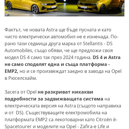
Фактът, че новата Astra ще бъде пусната и като
чисто електрически автомобил не е изненада. По-
рано тази седмица друга марка от Stellantis - DS
Automobiles, също обяви, че ще предложи своя
модел DS 4 само так през 2024 година.
DS 4 и Astra
не само споделят една и съща платформа -
EMP2,
но и се произвеждат заедно в завода на Opel
в Рюселсхайм.
Засега от Opel
не разкриват никакви
подробности за задвижващата система
на
електрическата версия на Astra (същото направиха
и от DS). Съществуващите електромобила на
платформата EMP2 са лекотоварни като Citroën ë-
Spacetourer и моделите на Opel - Zafira-e Life и