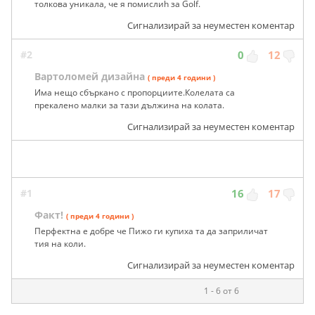
толкова уникала, че я помислиh за Golf.
Сигнализирай за неуместен коментар
#2
0
12
Вартоломей дизайна
( преди 4 години )
Има нещо сбъркано с пропорциите.Колелата са
прекалено малки за тази дължина на колата.
Сигнализирай за неуместен коментар
#1
16
17
Факт!
( преди 4 години )
Перфектна е добре че Пижо ги купиха та да заприличат
тия на коли.
Сигнализирай за неуместен коментар
1 - 6 от 6