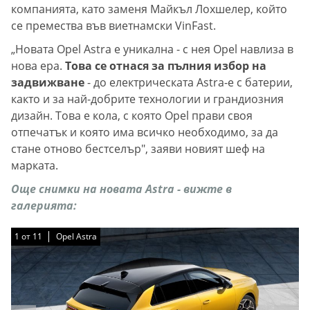
компанията, като заменя Майкъл Лохшелер, който
се премества във виетнамски VinFast.
„Новата Opel Astra е уникална - с нея Opel навлиза в
нова ера.
Това се отнася за пълния избор на
задвижване
- до електрическата Astra-e с батерии,
както и за най-добрите технологии и грандиозния
дизайн. Това е кола, с която Opel прави своя
отпечатък и която има всичко необходимо, за да
стане отново бестселър", заяви новият шеф на
марката.
Още снимки на новата Astra - вижте в
галерията:
1
1
1
1
1
1
1
1
1
1
1
от
от
от
от
от
от
от
от
от
от
от
11
11
11
11
11
11
11
11
11
11
11
Opel Astra
Opel Astra
Opel Astra
Opel Astra
Opel Astra
Opel Astra
Opel Astra
Opel Astra
Opel Astra
Opel Astra
Opel Astra