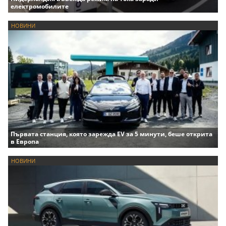
електромобилите
НОВИНИ
Първата станция, която зарежда EV за 5 минути, беше открита
в Европа
НОВИНИ