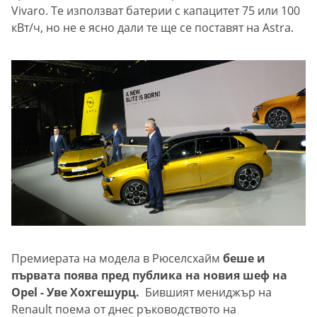
Vivaro. Те използват батерии с капацитет 75 или 100
кВт/ч, но не е ясно дали те ще се поставят на Astra.
Премиерата на модела в Рюселсхайм
беше и
първата поява пред публика на новия шеф на
Opel - Уве Хохгешурц.
Бившият мениджър на
Renault поема от днес ръководството на