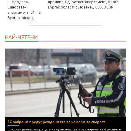
продава, Едностаен апартамент, 51 m2
Бургас област, с.Лозенец, 88638 EUR
продава, Едностаен апартамент, 39 m2
НАЙ-ЧЕТЕНИ
Бургас област, к.к.Слънчев Бряг, 65500
EUR
ЕС забрани предупрежденията за камери за скорост
Брюксел развързва ръцете на правителствата за спиране на функции в