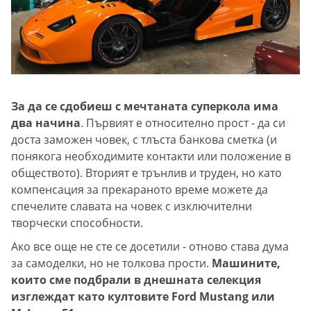
За да се сдобиеш с мечтаната суперкола има
два начина
. Първият е относително прост - да си
доста заможен човек, с тлъста банкова сметка (и
понякога необходимите контакти или положение в
обществото). Вторият е трънлив и труден, но като
компенсация за прекараното време можете да
спечелите славата на човек с изключителни
творчески способности.
Ако все още не сте се досетили - отново става дума
за самоделки, но не толкова прости.
Машините,
които сме подбрали в днешната селекция
изглеждат като култовите Ford Mustang или