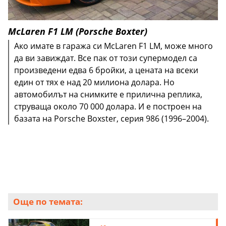
McLaren F1 LM (Porsche Boxter)
Ако имате в гаража си McLaren F1 LM, може много
да ви завиждат. Все пак от този супермодел са
произведени едва 6 бройки, а цената на всеки
един от тях е над 20 милиона долара. Но
автомобилът на снимките е прилична реплика,
струваща около 70 000 долара. И е построен на
базата на Porsche Boxster, серия 986 (1996–2004).
Още по темата: