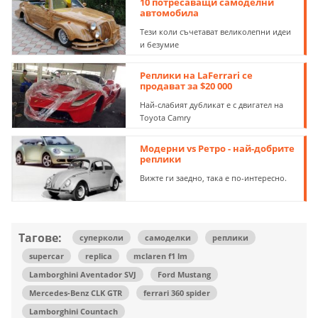
10 потресаващи самоделни
автомобила
Тези коли съчетават великолепни идеи
и безумие
Реплики на LaFerrari се
продават за $20 000
Най-слабият дубликат е с двигател на
Toyota Camry
Модерни vs Ретро - най-добрите
реплики
Вижте ги заедно, така е по-интересно.
Тагове:
суперколи
самоделки
реплики
supercar
replica
mclaren f1 lm
Lamborghini Aventador SVJ
Ford Mustang
Mercedes-Benz CLK GTR
ferrari 360 spider
Lamborghini Countach