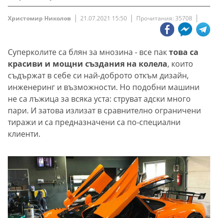
Христомир Николов
21.07.2021 15:50
Прочитания: 35708
Суперколите са блян за мнозина - все пак
това са
красиви и мощни създaния на колела
, които
съдържат в себе си най-доброто откъм дизайн,
инженеринг и възможности. Но подобни машини
не са лъжица за всяка уста: струват адски много
пари. И затова излизат в сравнително ограничени
тиражи и са предназначени са по-специални
клиенти.