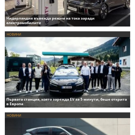
Нидерландия въвежда режим на тока заради
електромобилите
НОВИНИ
Първата станция, която зарежда EV за 5 минути, беше открита
в Европа
НОВИНИ