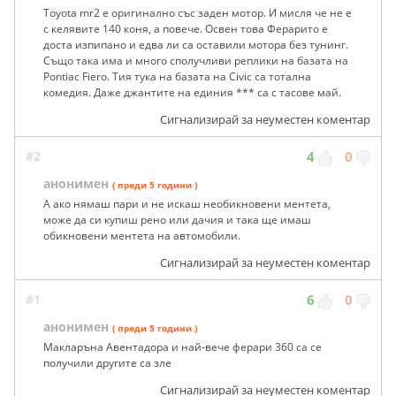
Toyota mr2 е оригинално със заден мотор. И мисля че не е
с келявите 140 коня, а повече. Освен това Ферарито е
доста изпипано и едва ли са оставили мотора без тунинг.
Също така има и много сполучливи реплики на базата на
Pontiac Fiero. Тия тука на базата на Civic са тотална
комедия. Даже джантите на единия *** са с тасове май.
Сигнализирай за неуместен коментар
#2
4
0
анонимен
( преди 5 години )
А ако нямаш пари и не искаш необикновени ментета,
може да си купиш рено или дачия и така ще имаш
обикновени ментета на автомобили.
Сигнализирай за неуместен коментар
#1
6
0
анонимен
( преди 5 години )
Макларъна Авентадора и най-вече ферари 360 са се
получили другите са зле
Сигнализирай за неуместен коментар