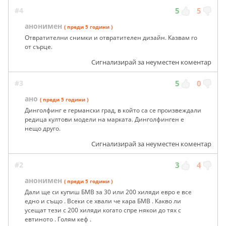
#4
5
5
анонимен
( преди 5 години )
Отвратителни снимки и отвратителен дизайн. Казвам го
от сърце.
Сигнализирай за неуместен коментар
#3
5
0
ано
( преди 5 години )
Динголфинг е германски град, в който са се произвеждали
редица култови модели на марката. Динголфинген е
нещо друго.
Сигнализирай за неуместен коментар
#2
3
4
анонимен
( преди 5 години )
Дали ще си купиш БМВ за 30 или 200 хиляди евро е все
едно и също . Всеки се хвали че кара БМВ . Какво ли
усещат тези с 200 хиляди когато спре някои до тях с
евтиното . Голям кеф .