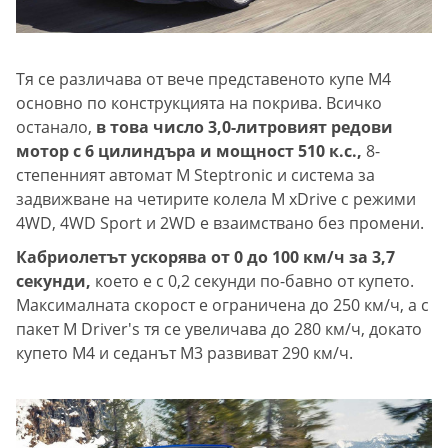
Тя се различава от вече представеното купе M4
основно по конструкцията на покрива. Всичко
останало,
в това число 3,0-литровият редови
мотор с 6 цилиндъра и мощност 510 к.с.,
8-
степенният автомат M Steptronic и система за
задвижване на четирите колела M xDrive с режими
4WD, 4WD Sport и 2WD е взаимствано без промени.
Кабриолетът ускорява от 0 до 100 км/ч за 3,7
секунди,
което е с 0,2 секунди по-бавно от купето.
Максималната скорост е ограничена до 250 км/ч, а с
пакет M Driver's тя се увеличава до 280 км/ч, докато
купето М4 и седанът M3 развиват 290 км/ч.