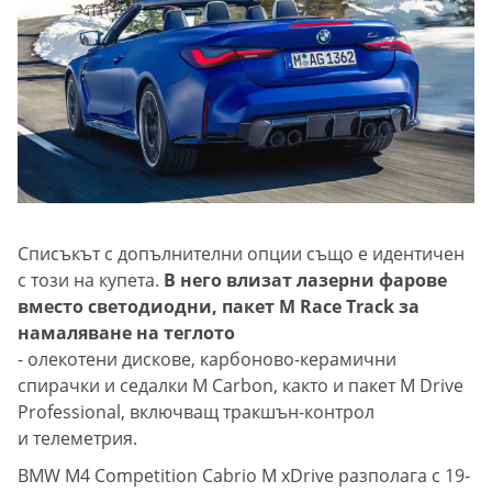
Списъкът с допълнителни опции също е идентичен
с този на купета.
В него влизат лазерни фарове
вместо светодиодни, пакет M Race Track за
намаляване на теглото
- олекотени дискове, карбоново-керамични
спирачки и седалки M Carbon, както и пакет M Drive
Professional, включващ тракшън-контрол
и телеметрия.
BMW M4 Competition Cabrio M xDrive разполага с 19-