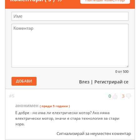
0
от 500
ДОБАВИ
Влез
|
Регистрирай се
#5
0
3
анонимен
( преди 5 години )
Е добре - но има ли електрически мотор? Ако няма
електрически мотор, значи е стара технология за стари
хора.
Сигнализирай за неуместен коментар