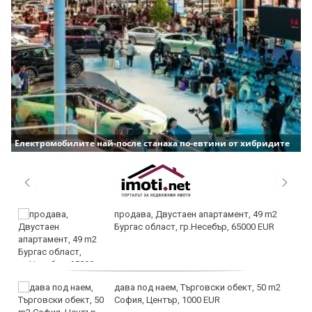
Електромобилите най-после станаха по-евтини от хибридите
продава, Двустаен апартамент, 49 m2
Бургас област, гр.Несебър, 65000 EUR
дава под наем, Търговски обект, 50 m2
София, Център, 1000 EUR