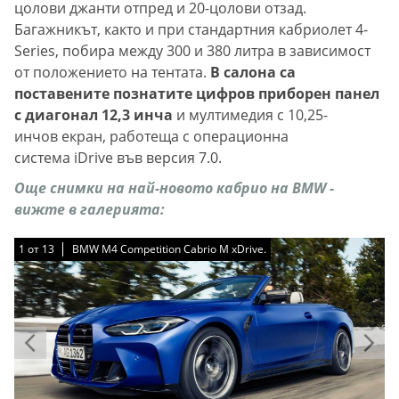
цолови джанти отпред и 20-цолови отзад.
Багажникът, както и при стандартния кабриолет 4-
Series, побира между 300 и 380 литра в зависимост
от положението на тентата.
В салона са
поставените познатите цифров приборен панел
с диагонал 12,3 инча
и мултимедия с 10,25-
инчов екран, работеща с операционна
система iDrive във версия 7.0.
Още снимки на най-новото кабрио на BMW -
вижте в галерията:
1
1
1
1
1
1
1
1
1
1
1
1
1
от
от
от
от
от
от
от
от
от
от
от
от
от
13
13
13
13
13
13
13
13
13
13
13
13
13
BMW M4 Competition Cabrio M xDrive.
BMW M4 Competition Cabrio M xDrive.
BMW M4 Competition Cabrio M xDrive.
BMW M4 Competition Cabrio M xDrive.
BMW M4 Competition Cabrio M xDrive.
BMW M4 Competition Cabrio M xDrive.
BMW M4 Competition Cabrio M xDrive.
BMW M4 Competition Cabrio M xDrive.
BMW M4 Competition Cabrio M xDrive.
BMW M4 Competition Cabrio M xDrive.
BMW M4 Competition Cabrio M xDrive.
BMW M4 Competition Cabrio M xDrive.
BMW M4 Competition Cabrio M xDrive.