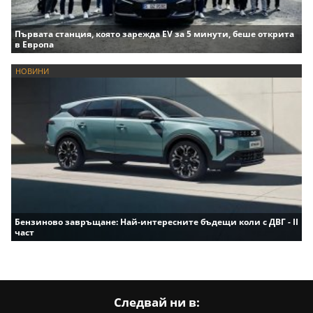
Първата станция, която зарежда EV за 5 минути, беше открита
в Европа
НОВИНИ
Бензиново завръщане: Най-интересните бъдещи коли с ДВГ - II
част
Следвай ни в: