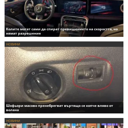
Колите могат сами да спират превишението на скоростта, но
нямат разрешение
НОВИНИ
Шофьори масово пренебрегват въртящо се копче вляво от
волана
НОВИНИ