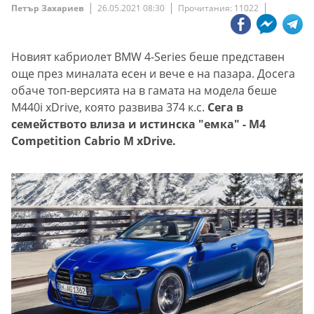
Петър Захариев
26.05.2021 08:30
Прочитания: 11022
Новият кабриолет BMW 4-Series беше представен
още през миналата есен и вече е на пазара. Досега
обаче топ-версията на в гамата на модела беше
M440i xDrive, която развива 374 к.с.
Сега в
семейството влиза и истинска "емка" - M4
Competition Cabrio M xDrive.