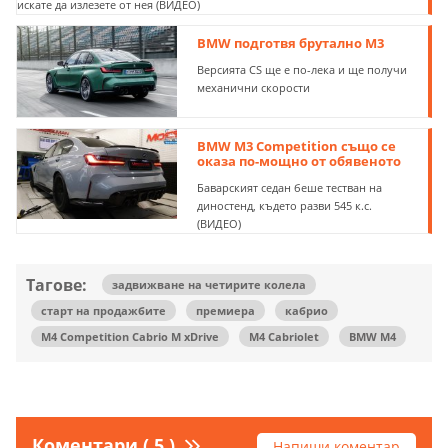
искате да излезете от нея (ВИДЕО)
BMW подготвя брутално M3
Версията CS ще е по-лека и ще получи
механични скорости
BMW M3 Competition също се
оказа по-мощно от обявеното
Баварският седан беше тестван на
диностенд, където разви 545 к.с.
(ВИДЕО)
Тагове:
задвижване на четирите колела
старт на продажбите
премиера
кабрио
M4 Competition Cabrio M xDrive
M4 Cabriolet
BMW M4
Коментари ( 5 )
Напиши коментар