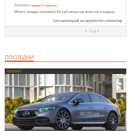
хахаха
( преди 5 години )
Много твърдо окачване бе,туй нещо ще вози като каруца.
Сигнализирай за неуместен коментар
1 - 1 от 1
ПОСЛЕДНИ
НОВИНИ