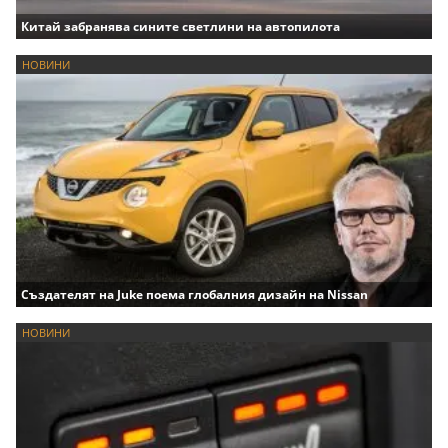
Китай забранява сините светлини на автопилота
НОВИНИ
Създателят на Juke поема глобалния дизайн на Nissan
НОВИНИ