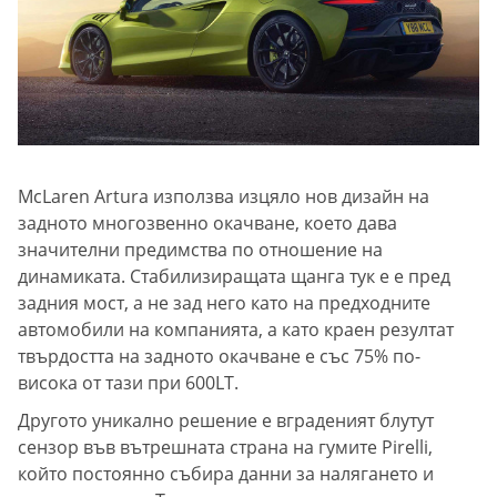
McLaren Artura използва изцяло нов дизайн на
задното многозвенно окачване, което дава
значителни предимства по отношение на
динамиката. Стабилизиращата щанга тук е е пред
задния мост, а не зад него като на предходните
автомобили на компанията, а като краен резултат
твърдостта на задното окачване е със 75% по-
висока от тази при 600LT.
Другото уникално решение е вграденият блутут
сензор във вътрешната страна на гумите Pirelli,
който постоянно събира данни за налягането и