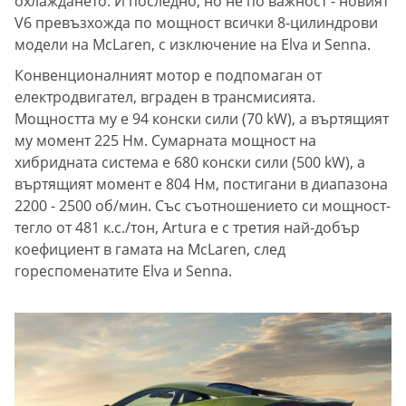
охлаждането. И последно, но не по важност - новият
V6 превъзхожда по мощност всички 8-цилиндрови
модели на McLaren, с изключение на Elva и Senna.
Конвенционалният мотор е подпомаган от
електродвигател, вграден в трансмисията.
Мощността му е 94 конски сили (70 kW), а въртящият
му момент 225 Нм. Сумарната мощност на
хибридната система е 680 конски сили (500 kW), а
въртящият момент е 804 Нм, постигани в диапазона
2200 - 2500 об/мин. Със съотношението си мощност-
тегло от 481 к.с./тон, Artura е с третия най-добър
коефициент в гамата на McLaren, след
гореспоменатите Elva и Senna.