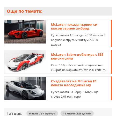
Още по темата:
McLaren показа първия си
масов сериен хибрид
Суперколата Artura вдига 100 км/ч за 3
секунди и струва минимум 225 00
долара
McLaren Sabre дебютира с 835
конски сили
Само 15 бройки от най-мощният не-
хибрид на марката отиват към клиенти
Създателят на McLaren F1
показа наследника му
Суперколата на Гордън Мъри ще
струва 2,61 млн. евро
Тагове:
макларън артура
технически данни