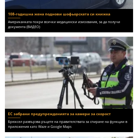
108-годишна жена поднови шофьорската си книжка
Американката покри всички медицински изисквания, за да получи
документа (ВИДЕО)
ЕС забрани предупрежденията за камери за скорост
Брюксел развързва ръцете на правителствата за спиране на функции в
приложения като Waze и Google Maps