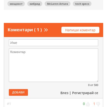
мощност
хибрид
McLaren Artura
tech specs
Коментари ( 1 )
Напиши коментар
0
от 500
ДОБАВИ
Влез
|
Регистрирай се
#1
0
1