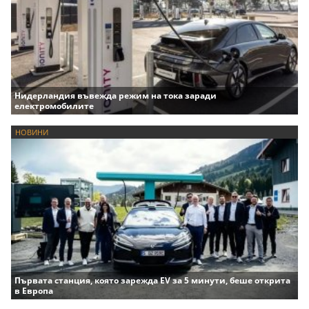
Нидерландия въвежда режим на тока заради
електромобилите
НОВИНИ
Първата станция, която зарежда EV за 5 минути, беше открита
в Европа