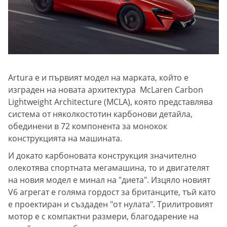
Artura е и първият модел на марката, който е
изграден на новата архитектура McLaren Carbon
Lightweight Architecture (MCLA), която представлява
система от няколкостотин карбонови детайла,
обединени в 72 компонента за монокок
конструкцията на машината.
И докато карбоновата конструкция значително
олекотява спортната мегамашина, то и двигателят
на новия модел е минал на "диета". Изцяло новият
V6 агрегат е голяма гордост за британците, тъй като
е проектиран и създаден "от нулата". Трилитровият
мотор е с компактни размери, благодарение на