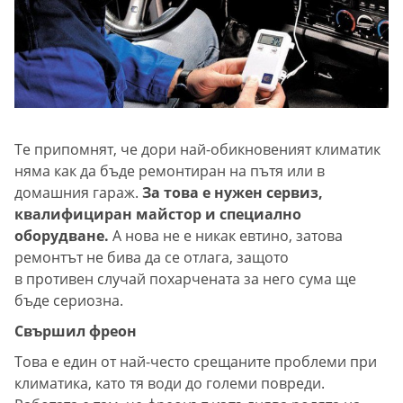
Те припомнят, че дори най-обикновеният климатик
няма как да бъде ремонтиран на пътя или в
домашния гараж.
За това е нужен сервиз,
квалифициран майстор и специално
оборудване.
А нова не е никак евтино, затова
ремонтът не бива да се отлага, защото
в противен случай похарчената за него сума ще
бъде сериозна.
Свършил фреон
Това е един от най-често срещаните проблеми при
климатика, като тя води до големи повреди.