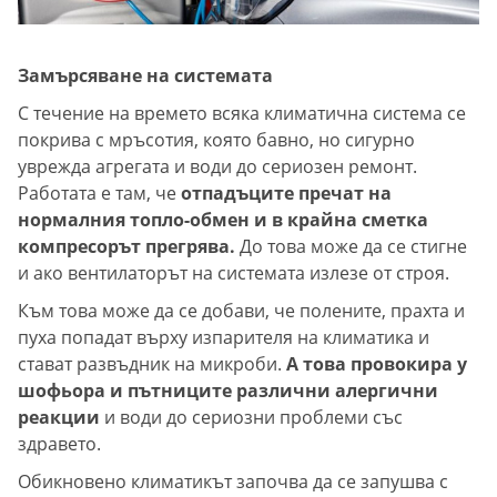
Замърсяване на системата
С течение на времето всяка климатична система се
покрива с мръсотия, която бавно, но сигурно
уврежда агрегата и води до сериозен ремонт.
Работата е там, че
отпадъците пречат на
нормалния топло-обмен и в крайна сметка
компресорът прегрява.
До това може да се стигне
и ако вентилаторът на системата излезе от строя.
Към това може да се добави, че полените, прахта и
пуха попадат върху изпарителя на климатика и
стават развъдник на микроби.
А това провокира у
шофьора и пътниците различни алергични
реакции
и води до сериозни проблеми със
здравето.
Обикновено климатикът започва да се запушва с