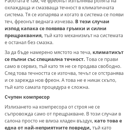
Работата е там, че фреонът изпълнява ролята на
охлаждаща и смазваща течност в климатичната
система. Тя се изпарява и когато в система се появи
теч, фреонът веднага изчезва.
В тези случаи
изпод капака се появява гръмки и силни
прещраквания,
тъй като механизмът на системата
е останал без смазка.
За да бъде намерено мястото на теча,
климатикът
се пълни със специална течност.
Това се прави
само в сервиз, тъй като тя не се продава свободно.
След това течността се източва, течът се отстранява
и се зарежда нов фреон. А това не е никак скъпо,
тъй като самата процедура е сложна.
Счупен компресор
Излизането на компресора от строя не се
съпровожда само от прещракване. В този случаи в
салона просто не влиза хладен въздух,
като това е
една от най-неприятните повреди,
тъй като