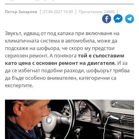
Петър Захариев
27.04.2021 16:30
Прочитания: 23460
Звукът, идващ от под капака при включване на
климатичната система в автомобила, може да
подскаже на шофьора, че скоро му предстои
сериозен ремонт. А понякога
той е съпоставим
като цена с основен ремонт на двигателя.
И за
да се избегнат подобни разходи, шофьорът трябва
да бъде особено внимателен, категорични са
експертите.