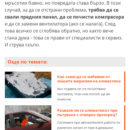
мръсотии бавно, но повредата става бързо. В този
случай, за да се отстрани проблема,
трябва да се
свали предния панел, да се почисти компресора
и да се замени вентилатора (ако се налага). След
това всичко се сглобява обратно, но както вече
стана дума - това се прави от специалисти в сервиз.
И струва скъпо.
Още по темата:
Как сами да се избавим от
лошите миризми на климатика
Ако отдавна не сте почиствали
системата, този нов способ ще ви
помогне
Разваля ли се климатикът при
пътуване с отворен прозорец?
Системата при автомобилите работи по
различен начин от тази в домашни