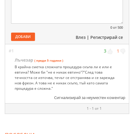
0
от 500
ДОБАВИ
Влез
|
Регистрирай се
#1
3
1
Лъчезар
( преди 5 години )
В крайна сметка сложната процедура скъпа ли е или е
евтина? Може би "не е никак евтино"?"След това
течността се източва, течът се отстранява и се зарежда
нов фреон. А това не е никак скъпо, тъй като самата
процедура е сложна."
Сигнализирай за неуместен коментар
1 - 1 от 1