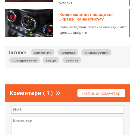
условия
Колко мощност всъщност
„краде“ климатикът?
Ново изследване разсейва още един мит
сред шофьорите
Тагове:
климатик
повреда
климатроник
прещракване
звуци
ремонт
Коментари ( 1 )
Напиши коментар