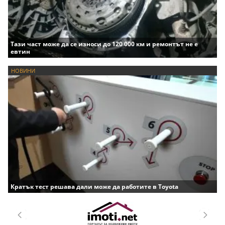
Тази част може да се износи до 120 000 км и ремонтът не е
евтин
НОВИНИ
Кратък тест решава дали може да работите в Toyota