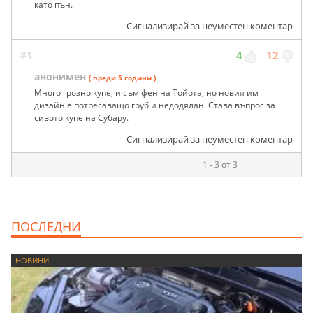
като пън.
Сигнализирай за неуместен коментар
#1
4
12
анонимен
( преди 5 години )
Много грозно купе, и съм фен на Тойота, но новия им
дизайн е потресаващо груб и недодялан. Става въпрос за
сивото купе на Субару.
Сигнализирай за неуместен коментар
1 - 3 от 3
ПОСЛЕДНИ
НОВИНИ