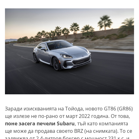
Заради изискванията на Тойода, новото GT86 (GR86)
ще излезе не по-рано от март 2022 година. От това,
поне засега печели Subaru
, тъй като компанията
ще може да продава своето BRZ (на снимката). То се
задвижва от 2,4-литров боксер с мощност 231 к.с. и