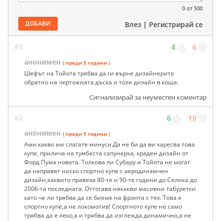
0
от 500
ДОБАВИ
Влез
|
Регистрирай се
#3
4
6
анонимен
( преди 5 години )
Шефът на Тойота трябва да ги върне дизайнерите
обратно на чертожната дъска и този дизайн в коша.
Сигнализирай за неуместен коментар
#2
6
10
анонимен
( преди 5 години )
Ами какво ми слагате минуси.Да не би да ви харесва това
купе, прилича на тумбеста сапунерка, краден дизайн от
Форд Пума новата. Толкова ли Субару и Тойота не могат
да направят ниско спортно купе с аеродинамчен
дизайн,каквито правеха 80-те и 90-те години до Селика до
2006-та последната. Оттогава някакви масивни табуретки
като че ли трябва да се биеме на фронта с тях. Това е
спортно купе,а не локомотив! Спортното купе не само
трябва да е леко,а и трябва да изглежда динамично,а не