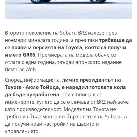
Второто поколение на Subaru BRZ излезе през
ноември миналата година, а през тази
трябваше да
се появи и версията на Toyota, която са получи
името GR86.
Премиерата на модела обаче се
отлага с една година, твърди японското издание
Best Car Web.
Според информацията,
лично президентът на
Toyota - Акио Тойода, е наредил готовата кола
да бъде преработена
. Той е поискал от
инженерите, купето да се отличава от BRZ най-вече
като производителност. Моделът на Toyota не
трябва да бъде много по-бърз от този на Subaru, а
да получи нови настройки на шасито и
управлението.