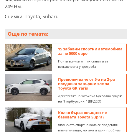
249 Нм.
Снимки: Toyota, Subaru
Още по темата:
15 забавни спортни автомобила
за по 5000 евро
Почти всички от тях стават и за
всекидневна упротреба
Превключване от 5-а на 2-ра
предавка завърши зле за
Toyota GR Yaris
Двигателят на хот-хеча буквално "умря"
на "Нюрбургринг" (ВИДЕО)
Колко бърза всъщност е
базовата Toyota Supra?
Японската спортна кола се представя
впечатляващо, но има и един проблем