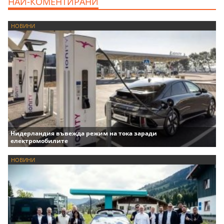
НАЙ-КОМЕНТИРАНИ
НОВИНИ
Нидерландия въвежда режим на тока заради
електромобилите
НОВИНИ