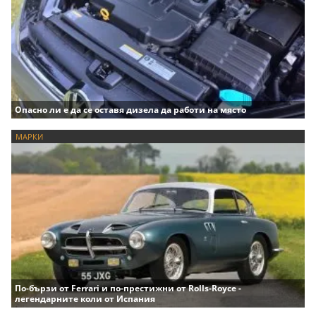
Опасно ли е да се оставя дизела да работи на място
МАРКИ
По-бързи от Ferrari и по-престижни от Rolls-Royce -
легендарните коли от Испания