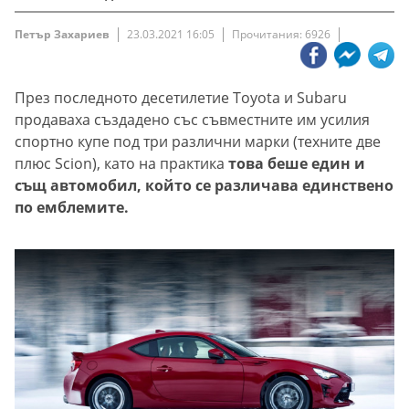
Петър Захариев
23.03.2021 16:05
Прочитания: 6926
През последното десетилетие Toyota и Subaru
продаваха създадено със съвместните им усилия
спортно купе под три различни марки (техните две
плюс Scion), като на практика
това беше един и
същ автомобил, който се различава единствено
по емблемите.