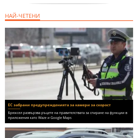
продава, Тристаен апартамент, 68 m2
НАЙ-ЧЕТЕНИ
Варна, Възраждане 3, 119900 EUR
ЕС забрани предупрежденията за камери за скорост
Брюксел развързва ръцете на правителствата за спиране на функции в
приложения като Waze и Google Maps