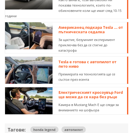
показва технологиите, които по-
обикновените коли ще имат след 10-15
години
Американец подкара Tesla ... от
пътническата седалка
За щастие, безумният експеримент
приключва без да се стигне до
катастрофа
Tesla е готова с автопилот от
пето ниво
Премиерата на технологията ще се
състои през есента
Електрическият кросоувър Ford
ще може да се кара без ръце
Камера в Mustang Mach E ще следи за
вниманието на шофьора
Тагове:
honda legend
автопилот