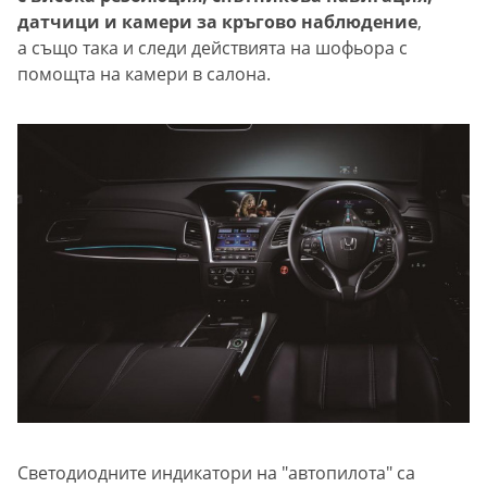
датчици и камери за кръгово наблюдение
,
а също така и следи действията на шофьора с
помощта на камери в салона.
Светодиодните индикатори на "автопилота" са