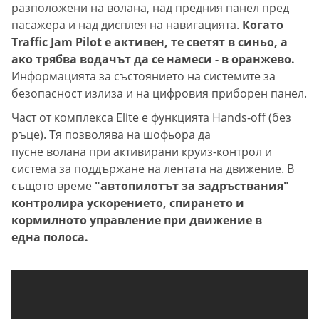
разположени на волана, над предния панел пред
пасажера и над дисплея на навигацията.
Когато
Traffic Jam Pilot е активен, те светят в синьо, а
ако трябва водачът да се намеси - в оранжево.
Информацията за състоянието на системите за
безопасност излиза и на цифровия приборен панел.
Част от комплекса Elite е функцията Hands-off (без
ръце). Тя позволява на шофьора да
пусне волана при активирани круиз-контрол и
система за поддържане на лентата на движение. В
същото време
"автопилотът за задръствания"
контролира ускорението, спирането и
кормилното управление при движение в
една полоса.