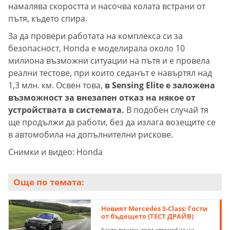
намалява скоростта и насочва колата встрани от
пътя, където спира.
За да провери работата на комплекса си за
безопасност, Honda е моделирала около 10
милиона възможни ситуации на пътя и е провела
реални тестове, при които седанът е навъртял над
1,3 млн. км. Освен това,
в Sensing Elite е заложена
възможност за внезапен отказ на някое от
устройствата в системата.
В подобен случай тя
ще продължи да работи, без да излага возещите се
в автомобила на допълнителни рискове.
Снимки и видео: Honda
Още по темата:
Новият Mercedes S-Class: Гости
от бъдещето (ТЕСТ ДРАЙВ)
Както винаги, този автомобил ни