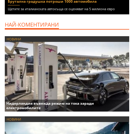
Брутална градушка потроши 1000 автомобила
Щетите за италианската автокъща се оценяват на 5 милиона евро
НАЙ-КОМЕНТИРАНИ
НОВИНИ
Нидерландия въвежда режим на тока заради
електромобилите
НОВИНИ