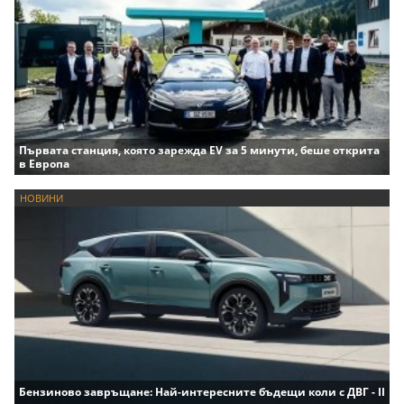
Първата станция, която зарежда EV за 5 минути, беше открита
в Европа
НОВИНИ
Бензиново завръщане: Най-интересните бъдещи коли с ДВГ - II