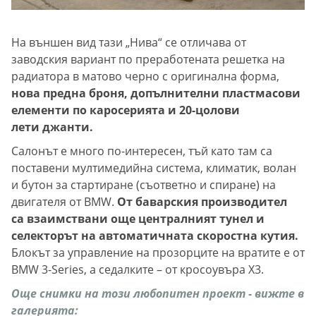
На външен вид тази „Нива“ се отличава от
заводския вариант по преработената решетка на
радиатора в матово черно с оригинална форма,
нова предна броня, допълнителни пластмасови
елементи по каросерията и 20-цолови
лети джанти.
Салонът е много по-интересен, тъй като там са
поставени мултимедийна система, климатик, волан
и бутон за стартиране (съответно и спиране) на
двигателя от BMW.
От баварския производител
са взаимствани още централният тунел и
селекторът на автоматичната скоростна кутия.
Блокът за управление на прозорците на вратите е от
BMW 3-Series, а седалките – от кросоувъра X3.
Още снимки на този любопитен проект - вижте в
галерията: