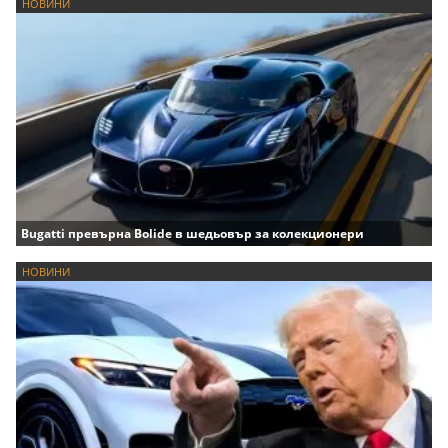
НОВИНИ
Bugatti превърна Bolide в шедьовър за колекционери
НОВИНИ