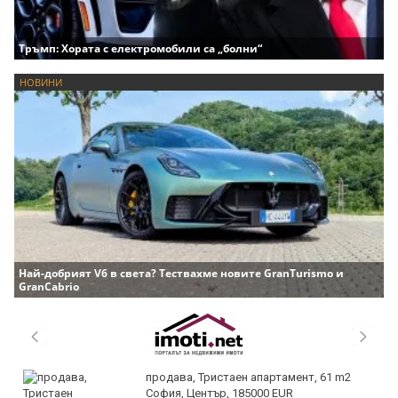
Тръмп: Хората с електромобили са „болни“
НОВИНИ
Най-добрият V6 в света? Тествахме новите GranTurismo и
GranCabrio
продава, Тристаен апартамент, 61 m2
София, Център, 185000 EUR