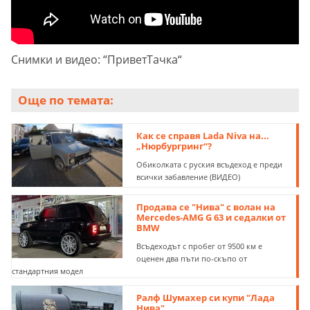
Снимки и видео: “ПриветТачка“
Още по темата:
Как се справя Lada Niva на...
„Нюрбургринг“?
Обиколката с руския всъдеход е преди
всички забавление (ВИДЕО)
Продава се "Нива" с волан на
Mercedes-AMG G 63 и седалки от
BMW
Всъдеходът с пробег от 9500 км е
оценен два пъти по-скъпо от
стандартния модел
Ралф Шумахер си купи "Лада
Нива"