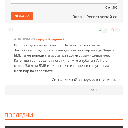
0
от 500
ДОБАВИ
Влез
|
Регистрирай се
#1
4
0
анонимен
( преди 5 години )
Верно и руски ли не знаете ? За българския е ясно.
Заглавието предполага поне джойнт венчър между Лада и
БМВ , а не поредната руска псевдотунЕк измишльотина.
Като идея за поредната статия вижте в тубата ЗИЛ -а с
мотор 3.0 д на БМВ и пишете, че е сериен и го пускат да
носи вар по строежите
Сигнализирай за неуместен коментар
1 - 1 от 1
ПОСЛЕДНИ