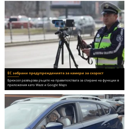
ЕС забрани предупрежденията за камери за скорост
Брюксел развързва ръцете на правителствата за спиране на функции в
приложения като Waze и Google Maps