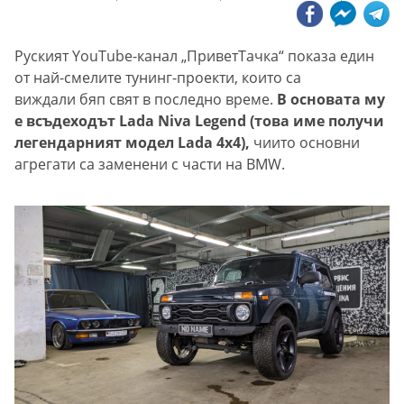
Руският YouTube-канал „ПриветТачка“ показа един
от най-смелите тунинг-проекти, които са
виждали бяп свят в последно време.
В основата му
е всъдеходът Lada Niva Legend (това име получи
легендарният модел Lada 4x4),
чиито основни
агрегати са заменени с части на BMW.