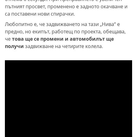
пътният просвет, променено е задното окачване и
са поставени нови спирачки.
Любопитно е, че задвижването на тази „Нива“ е
предно, но екипът, работещ по проекта, обещава,
че
това ще се промени и автомобилът ще
получи
задвижване на четирите колела.